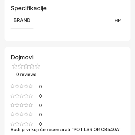
Specifikacije
BRAND
HP
Dojmovi
0 reviews
0
0
0
0
0
Budi prvi koji će recenzirati “POT LSR OR CB540A”