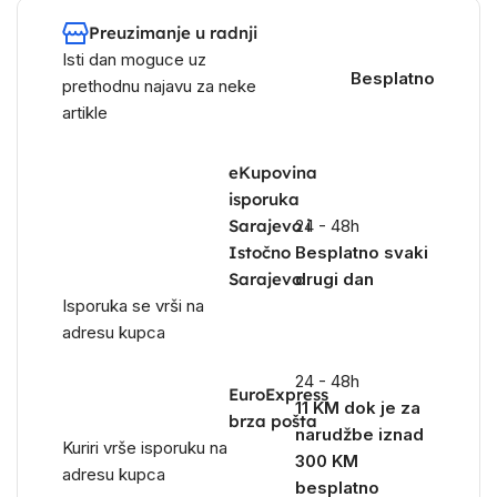
Preuzimanje u radnji
Isti dan moguce uz
Besplatno
prethodnu najavu za neke
artikle
eKupovina
isporuka
Sarajevo i
24 - 48h
Istočno
Besplatno svaki
Sarajevo
drugi dan
Isporuka se vrši na
adresu kupca
24 - 48h
EuroExpress
11 KM dok je za
brza pošta
narudžbe iznad
Kuriri vrše isporuku na
300 KM
adresu kupca
besplatno