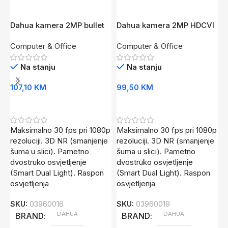
Dahua kamera 2MP bullet
Dahua kamera 2MP HDCVI
D
HAC-HFW1200TLM-IL-A-
u turret kucistu HAC-
Computer & Office
Computer & Office
C
0280B-S6
HDW1200TLM-IL-A-0280B-
S6
Na stanju
Na stanju
107,10
KM
99,50
KM
5
Dodaj U Korpu
Dodaj U Korpu
Maksimalno 30 fps pri 1080p
Maksimalno 30 fps pri 1080p
S
rezoluciji. 3D NR (smanjenje
rezoluciji. 3D NR (smanjenje
1
šuma u slici). Pametno
šuma u slici). Pametno
4
dvostruko osvjetljenje
dvostruko osvjetljenje
S
(Smart Dual Light). Raspon
(Smart Dual Light). Raspon
osvjetljenja
osvjetljenja
SKU:
03960016
SKU:
03960019
DAHUA
DAHUA
BRAND
BRAND