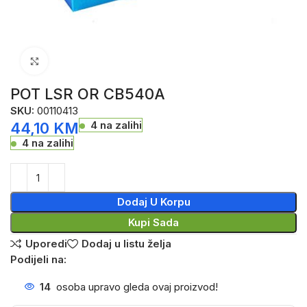
Click to enlarge
POT LSR OR CB540A
SKU:
00110413
4 na zalihi
44,10
KM
4 na zalihi
Dodaj U Korpu
Kupi Sada
Uporedi
Dodaj u listu želja
Podijeli na:
14
osoba upravo gleda ovaj proizvod!