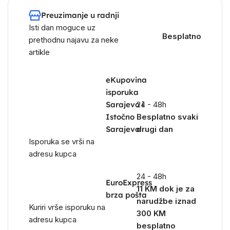
Preuzimanje u radnji
Isti dan moguce uz
Besplatno
prethodnu najavu za neke
artikle
eKupovina
isporuka
Sarajevo i
24 - 48h
Istočno
Besplatno svaki
Sarajevo
drugi dan
Isporuka se vrši na
adresu kupca
24 - 48h
EuroExpress
11 KM dok je za
brza pošta
narudžbe iznad
Kuriri vrše isporuku na
300 KM
adresu kupca
besplatno