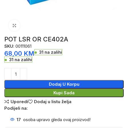
Click to enlarge
POT LSR OR CE402A
SKU:
00111061
31 na zalihi
68,00
KM
31 na zalihi
Dodaj U Korpu
Kupi Sada
Uporedi
Dodaj u listu želja
Podijeli na:
17
osoba upravo gleda ovaj proizvod!