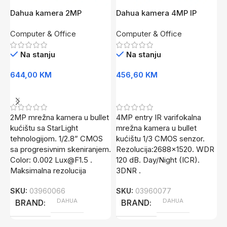
Dahua kamera 2MP
Dahua kamera 4MP IP
D
mrezna bullet StarLight
bullet IPC-HFW1431T-ZS-
a
Computer & Office
Computer & Office
C
IPC-HFW2241T-ZAS-27135
2812-S4
D
0
Na stanju
Na stanju
644,00
KM
456,60
KM
5
Dodaj U Korpu
Dodaj U Korpu
2MP mrežna kamera u bullet
4MP entry IR varifokalna
D
kućištu sa StarLight
mrežna kamera u bullet
k
tehnologijom. 1/2.8” CMOS
kućištu 1/3 CMOS senzor.
H
sa progresivnim skeniranjem.
Rezolucija:2688×1520. WDR
V
Color: 0.002
Lux@F1.5
.
120 dB. Day/Night (ICR).
o
Maksimalna rezolucija
3DNR .
F
SKU:
03960066
SKU:
03960077
S
DAHUA
DAHUA
BRAND
BRAND