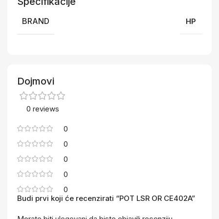
Specifikacije
BRAND
HP
Dojmovi
0 reviews
0
0
0
0
0
Budi prvi koji će recenzirati “POT LSR OR CE402A”
Morate biti
ulogovani
da biste objavili recenziju.