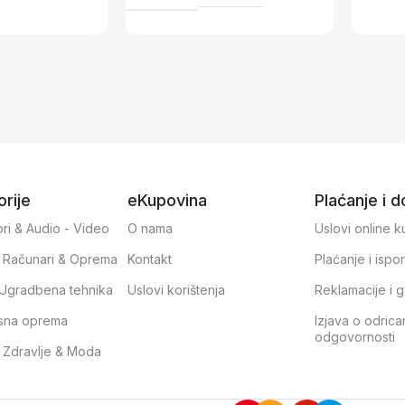
rije
eKupovina
Plaćanje i 
ri & Audio - Video
O nama
Uslovi online 
, Računari & Oprema
Kontakt
Plaćanje i ispo
& Ugradbena tehnika
Uslovi korištenja
Reklamacije i g
sna oprema
Izjava o odrica
odgovornosti
, Zdravlje & Moda