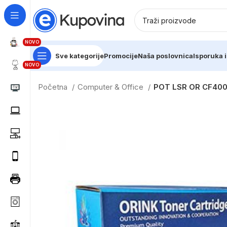
NOVO
Sve kategorije
Promocije
Naša poslovnica
Isporuka i
NOVO
Početna
Computer & Office
POT LSR OR CF40