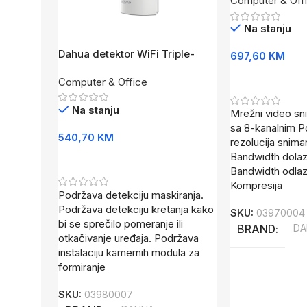
Computer & Off
Na stanju
Dahua detektor WiFi Triple-
697,60
KM
Tech ARD2251E-W2(868)
Dodaj U Korpu
Computer & Office
Na stanju
Mrežni video sn
sa 8-kanalnim 
540,70
KM
rezolucija snima
Bandwidth dola
Dodaj U Korpu
Bandwidth odla
Kompresija
Podržava detekciju maskiranja.
Podržava detekciju kretanja kako
SKU:
03970004
bi se sprečilo pomeranje ili
BRAND
DA
otkačivanje uređaja. Podržava
instalaciju kamernih modula za
formiranje
SKU:
03980007