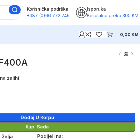
Korisnička podrška
Isporuka
+387 (0)66 772 746
Besplatno preko 300 KM
0,00
KM
CF400A
 na zalihi
Dodaj U Korpu
Kupi Sada
Podijeli na:
 želja