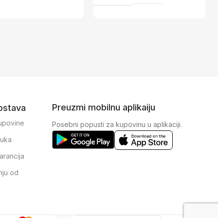
Preuzmi mobilnu aplikaiju
dostava
kupovine
Posebni popusti za kupovinu u aplikaciji.
ruka
arancija
nju od