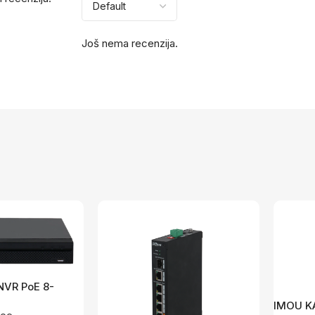
Još nema recenzija.
NVR PoE 8-
08HS-8P-4KS3
IMOU KA