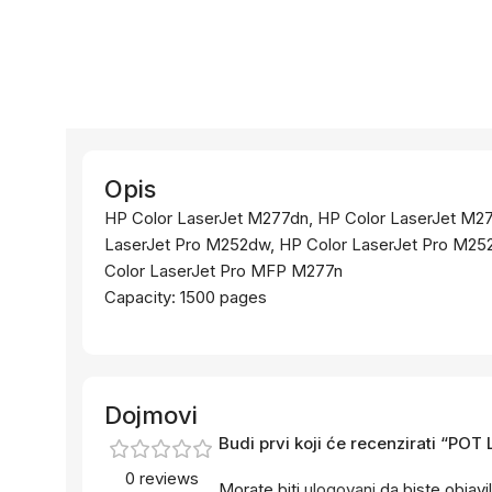
Opis
HP Color LaserJet M277dn, HP Color LaserJet M27
LaserJet Pro M252dw, HP Color LaserJet Pro M25
Color LaserJet Pro MFP M277n
Capacity: 1500 pages
Dojmovi
Budi prvi koji će recenzirati “PO
0 reviews
Morate biti
ulogovani
da biste objavil