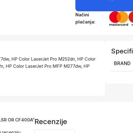
Načini
plaćanja:
Specifi
7dw, HP Color LaserJet Pro M252dn, HP Color
BRAND
2n, HP Color LaserJet Pro MFP M277dw, HP
T LSR OR CF400A”
Recenzije
i recenziju.