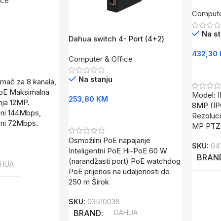
ice
PRO Dua
Compute
S7XFP
Na st
Dahua switch 4- Port (4+2)
neuparivi layer 2 PFS3106-4ET-
432,30
Computer & Office
60-V2
Dodaj 
Na stanju
imač za 8 kanala,
PoE Maksimalna
Model: 
253,80
KM
nja 12MP.
8MP (I
zni 144Mbps,
Dodaj U Korpu
Rezoluci
zni 72Mbps.
MP PTZ)
Osmožilni PoE napajanje
SKU:
04
Inteligentni PoE Hi-PoE 60 W
BRAN
(narandžasti port) PoE watchdog
HUA
PoE prijenos na udaljenosti do
250 m Širok
SKU:
03510038
BRAND
DAHUA