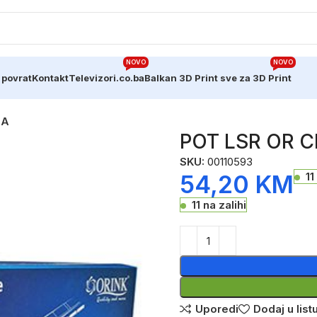
NOVO
NOVO
 povrat
Kontakt
Televizori.co.ba
Balkan 3D Print sve za 3D Print
0A
POT LSR OR 
SKU:
00110593
54,20
KM
11
11 na zalihi
Uporedi
Dodaj u listu