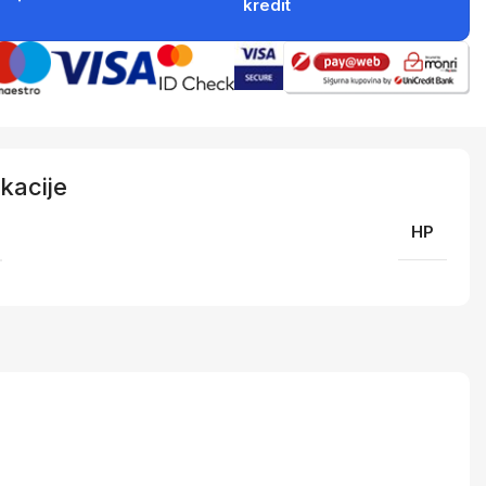
kredit
kacije
HP