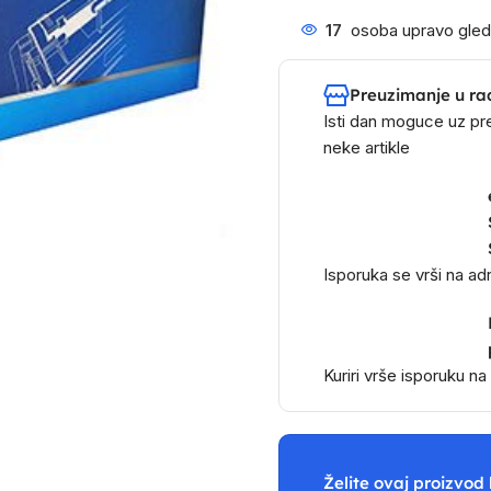
17
osoba upravo gled
Preuzimanje u ra
Isti dan moguce uz pr
neke artikle
Isporuka se vrši na a
Kuriri vrše isporuku n
Želite ovaj proizvod 