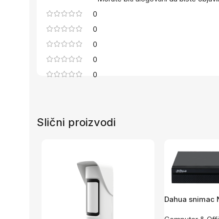
0
0
0
0
0
Slični proizvodi
Dahua snimac 
kanala NVR21