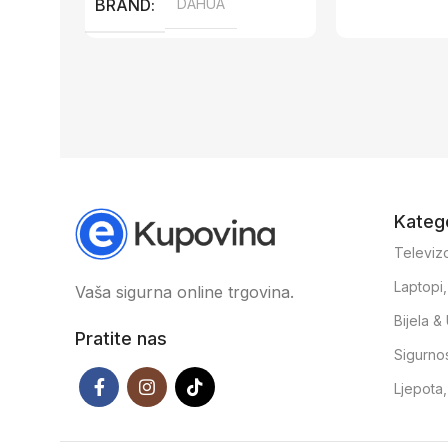
BRAND
DAHUA
Katego
Televizo
Laptopi
Vaša sigurna online trgovina.
Bijela 
Pratite nas
Sigurno
Ljepota