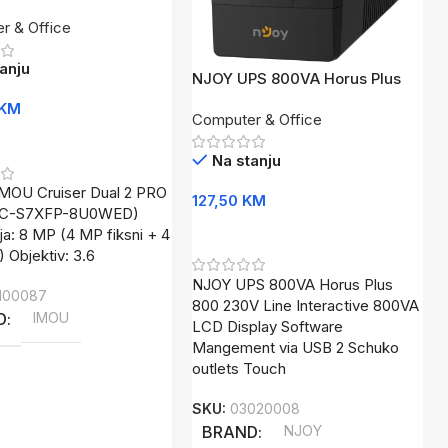
l Lens 8MP(4+4) IPC-
r & Office
-8U0WED
anju
NJOY UPS 800VA Horus Plus
800
KM
Computer & Office
U Korpu
Na stanju
IMOU Cruiser Dual 2 PRO
127,50
KM
PC-S7XFP-8U0WED)
Dodaj U Korpu
ja: 8 MP (4 MP fiksni + 4
 Objektiv: 3.6
NJOY UPS 800VA Horus Plus
100087
800 230V Line Interactive 800VA
D
IMOU
LCD Display Software
Mangement via USB 2 Schuko
outlets Touch
SKU:
03020008
BRAND
NJOY