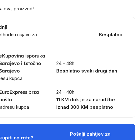
a ovaj proizvod!
dnji
ethodnu najavu za
Besplatno
eKupovina isporuka
Sarajevo i Istočno
24 - 48h
Sarajevo
Besplatno svaki drugi dan
dresu kupca
EuroExpress brza
24 - 48h
pošta
11 KM dok je za narudžbe
a adresu kupca
iznad 300 KM besplatno
Pošalji zahtjev za
kupiti na rate?