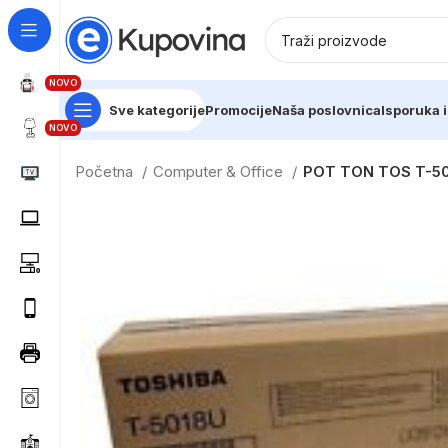
NOVO
Sve kategorije
Promocije
Naša poslovnica
Isporuka i
NOVO
Početna
Computer & Office
POT TON TOS T-5