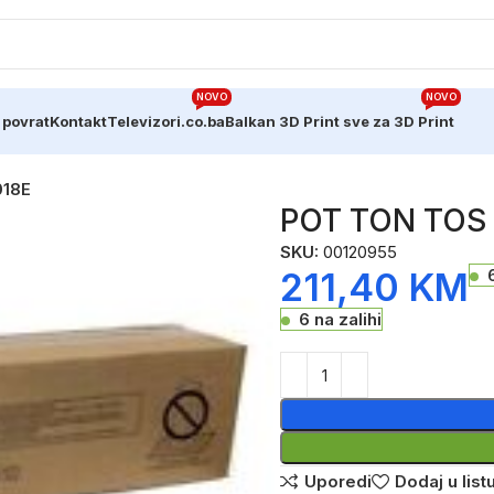
NOVO
NOVO
 povrat
Kontakt
Televizori.co.ba
Balkan 3D Print sve za 3D Print
018E
POT TON TOS 
SKU:
00120955
211,40
KM
6 na zalihi
Uporedi
Dodaj u listu