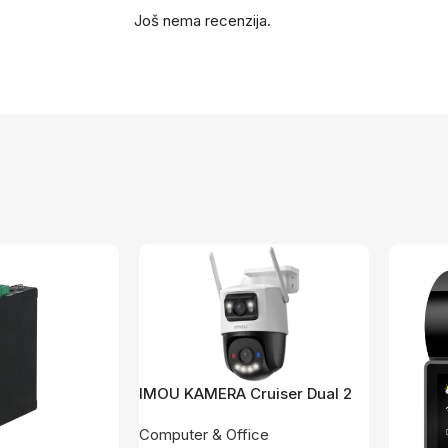
Još nema recenzija.
IMOU KAMERA Cruiser Dual 2
PRO Dual Lens 8MP(4+4) IPC-
Computer & Office
S7XFP-8U0WED