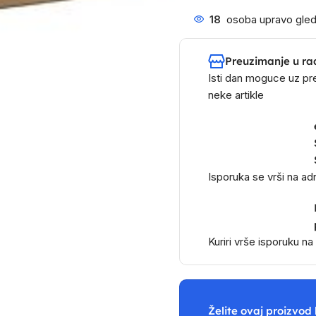
18
osoba upravo gled
Preuzimanje u ra
Isti dan moguce uz pr
neke artikle
Isporuka se vrši na a
Kuriri vrše isporuku n
Želite ovaj proizvod 