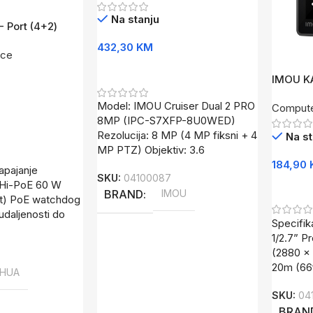
Na stanju
 Port (4+2)
r 2 PFS3106-4ET-
432,30
KM
ice
Dodaj U Korpu
IMOU K
Pro IP
Model: IMOU Cruiser Dual 2 PRO
Compute
8MP (IPC-S7XFP-8U0WED)
Rezolucija: 8 MP (4 MP fiksni + 4
Na st
MP PTZ) Objektiv: 3.6
184,90
apajanje
SKU:
04100087
E Hi-PoE 60 W
Dodaj 
BRAND
IMOU
rt) PoE watchdog
udaljenosti do
Specifik
1/2.7” 
(2880 x 
20m (66f
HUA
SKU:
04
BRAN