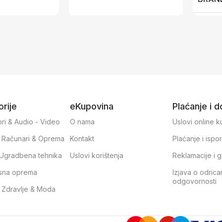
rije
eKupovina
Plaćanje i 
ri & Audio - Video
O nama
Uslovi online 
, Računari & Oprema
Kontakt
Plaćanje i ispo
& Ugradbena tehnika
Uslovi korištenja
Reklamacije i g
sna oprema
Izjava o odrica
odgovornosti
, Zdravlje & Moda