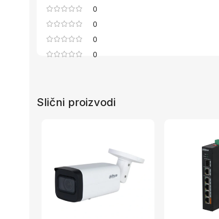
0
0
0
0
Slični proizvodi