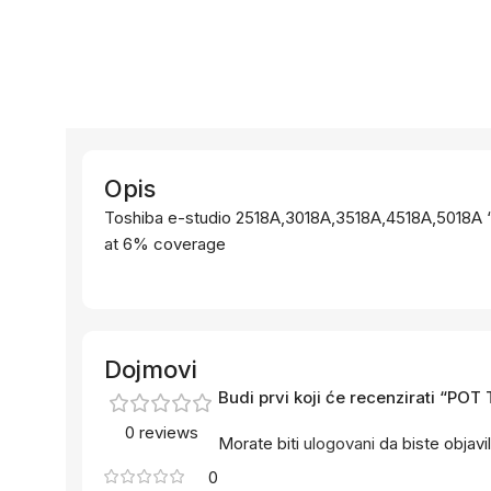
Opis
Toshiba e-studio 2518A,3018A,3518A,4518A,5018A “
at 6% coverage
Dojmovi
Budi prvi koji će recenzirati “PO
0 reviews
Morate biti
ulogovani
da biste objavil
0