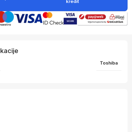
kredit
kacije
Toshiba