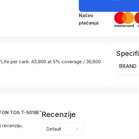
Načini
plaćanja:
Specifi
Life per cartr. 43,900 at 5% coverage / 36,600
BRAND
T TON TOS T-5018E”
Recenzije
i recenziju.