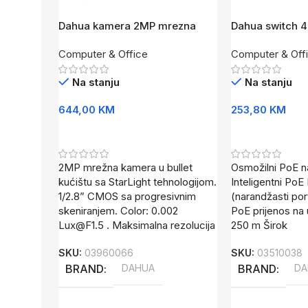
Dahua kamera 2MP mrezna
Dahua switch 4-
bullet StarLight IPC-HFW2241T-
neuparivi laye
Computer & Office
Computer & Off
ZAS-27135
60-V2
Na stanju
Na stanju
644,00
KM
253,80
KM
Dodaj U Korpu
Dodaj U Korpu
2MP mrežna kamera u bullet
Osmožilni PoE n
kućištu sa StarLight tehnologijom.
Inteligentni Po
1/2.8” CMOS sa progresivnim
(narandžasti po
skeniranjem. Color: 0.002
PoE prijenos na 
Lux@F1.5
. Maksimalna rezolucija
250 m Širok
SKU:
03960066
SKU:
03510038
BRAND
DAHUA
BRAND
DA