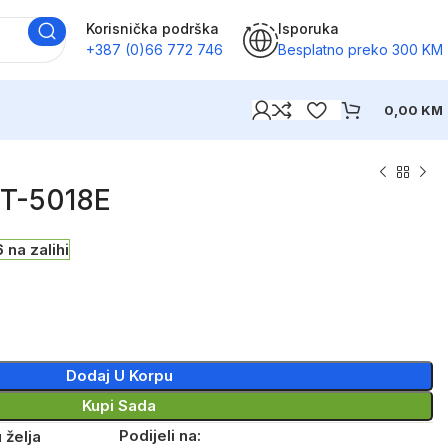
Korisnička podrška
Isporuka
+387 (0)66 772 746
Besplatno preko 300 KM
0,00
KM
T-5018E
6 na zalihi
Dodaj U Korpu
Kupi Sada
Podijeli na:
 želja