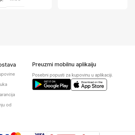
Preuzmi mobilnu aplikaiju
dostava
kupovine
Posebni popusti za kupovinu u aplikaciji.
ruka
arancija
nju od