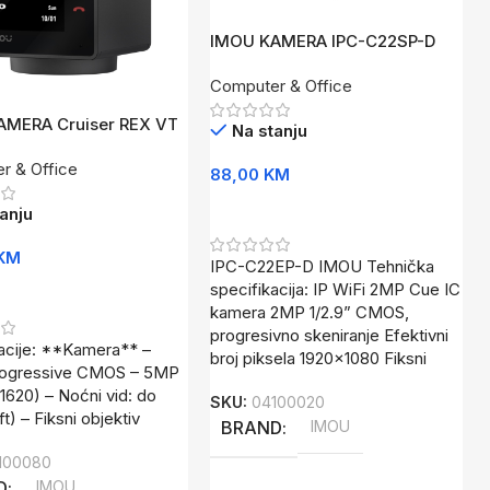
IMOU KAMERA IPC-C22SP-D
Computer & Office
AMERA Cruiser REX VT
Na stanju
C-S2VBP-5M0WR
r & Office
88,00
KM
Dodaj U Korpu
anju
KM
IPC-C22EP-D IMOU Tehnička
specifikacija: IP WiFi 2MP Cue IC
U Korpu
kamera 2MP 1/2.9” CMOS,
progresivno skeniranje Efektivni
acije: **Kamera** –
broj piksela 1920×1080 Fiksni
Progressive CMOS – 5MP
1620) – Noćni vid: do
SKU:
04100020
t) – Fiksni objektiv
BRAND
IMOU
100080
D
IMOU