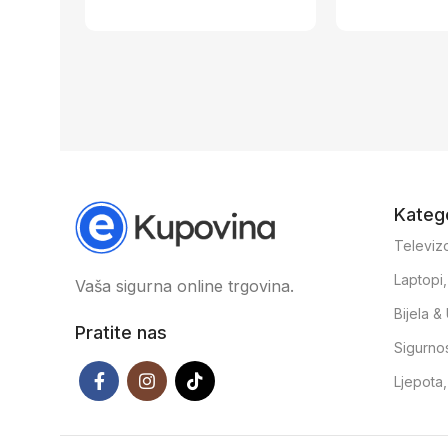
Katego
Televizo
Laptopi
Vaša sigurna online trgovina.
Bijela 
Pratite nas
Sigurno
Ljepota