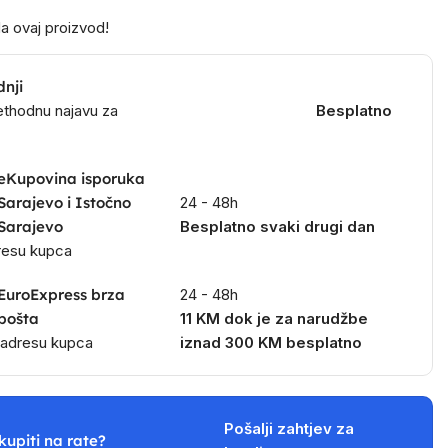
a ovaj proizvod!
dnji
ethodnu najavu za
Besplatno
eKupovina isporuka
Sarajevo i Istočno
24 - 48h
Sarajevo
Besplatno svaki drugi dan
dresu kupca
EuroExpress brza
24 - 48h
pošta
11 KM dok je za narudžbe
a adresu kupca
iznad 300 KM besplatno
Pošalji zahtjev za
kupiti na rate?