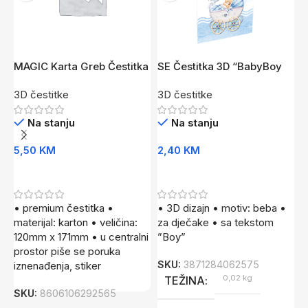
MAGIC Karta Greb Čestitka
SE Čestitka 3D “BabyBoy
S
Prem.
02” PL
3D čestitke
3D čestitke
3
Na stanju
Na stanju
5,50
KM
2,40
KM
2
Dodaj U Korpu
Dodaj U Korpu
• premium čestitka •
• 3D dizajn • motiv: beba •
•
materijal: karton • veličina:
za dječake • sa tekstom
r
120mm x 171mm • u centralni
”Boy”
”
prostor piše se poruka
z
SKU:
3871284062575
iznenađenja, stiker
1
0,02 kg
TEŽINA
SKU:
8606106292565
S