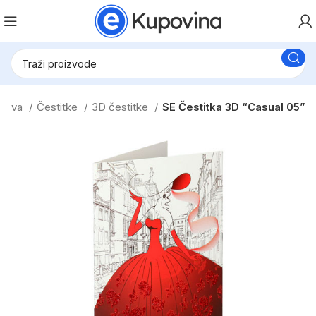
abava
Čestitke
3D čestitke
SE Čestitka 3D “Casual 05”