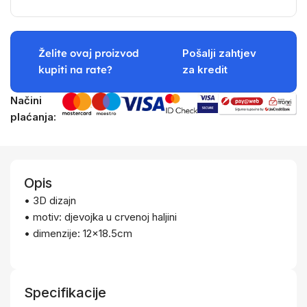
Želite ovaj proizvod
Pošalji zahtjev
kupiti na rate?
za kredit
Načini
plaćanja:
Opis
• 3D dizajn
• motiv: djevojka u crvenoj haljini
• dimenzije: 12×18.5cm
Specifikacije