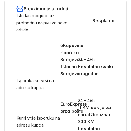
Preuzimanje u radnji
Isti dan moguce uz
Besplatno
prethodnu najavu za neke
artikle
eKupovina
isporuka
Sarajevo i
24 - 48h
Istočno
Besplatno svaki
Sarajevo
drugi dan
Isporuka se vrši na
adresu kupca
24 - 48h
EuroExpress
11 KM dok je za
brza pošta
narudžbe iznad
Kuriri vrše isporuku na
300 KM
adresu kupca
besplatno