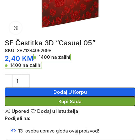
Click to enlarge
SE Čestitka 3D “Casual 05”
SKU:
3871284062698
1400 na zalihi
2,40
KM
1400 na zalihi
Dodaj U Korpu
Kupi Sada
Uporedi
Dodaj u listu želja
Podijeli na:
13
osoba upravo gleda ovaj proizvod!