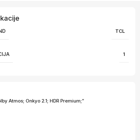
kacije
ND
TCL
IJA
1
lby Atmos; Onkyo 2.1; HDR Premium;”