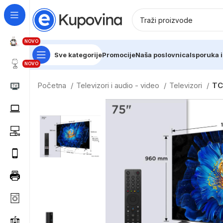
NOVO
Sve kategorije
Promocije
Naša poslovnica
Isporuka i
NOVO
Početna
Televizori i audio - video
Televizori
TC