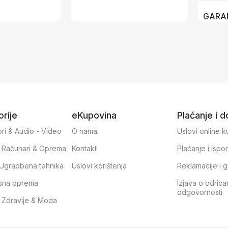
GARA
rije
eKupovina
Plaćanje i 
ri & Audio - Video
O nama
Uslovi online 
, Računari & Oprema
Kontakt
Plaćanje i ispo
& Ugradbena tehnika
Uslovi korištenja
Reklamacije i g
sna oprema
Izjava o odrica
odgovornosti
, Zdravlje & Moda