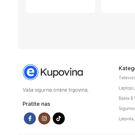
Katego
Televizo
Laptopi
Vaša sigurna online trgovina.
Bijela 
Pratite nas
Sigurno
Ljepota