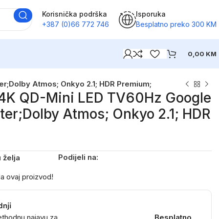
Korisnička podrška
Isporuka
+387 (0)66 772 746
Besplatno preko 300 KM
0,00
KM
;Dolby Atmos; Onkyo 2.1; HDR Premium;
4K QD-Mini LED TV60Hz Google
er;Dolby Atmos; Onkyo 2.1; HDR
Podijeli na:
 želja
a ovaj proizvod!
dnji
ethodnu najavu za
Besplatno