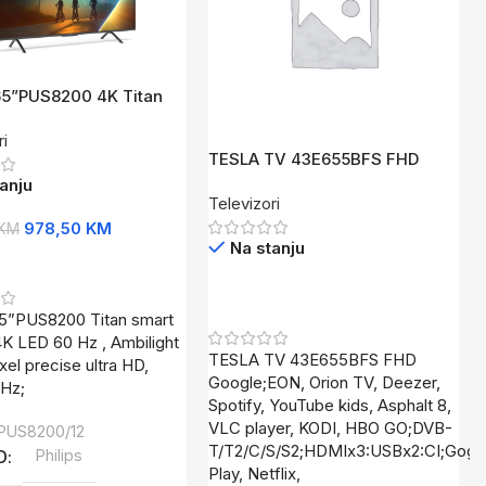
 65”PUS8200 4K Titan
IGHT TV 3 strane;
ri
olby Atmos i DTS:X
TESLA TV 43E655BFS FHD
Google Powered by Google TV
anju
Televizori
978,50
KM
KM
Na stanju
U Korpu
Pročitaj Više
65”PUS8200 Titan smart
K LED 60 Hz , Ambilight
TESLA TV 43E655BFS FHD
ixel precise ultra HD,
Google;EON, Orion TV, Deezer,
0Hz;
Spotify, YouTube kids, Asphalt 8,
VLC player, KODI, HBO GO;DVB-
PUS8200/12
T/T2/C/S/S2;HDMIx3:USBx2:CI;Gogl
D
Philips
Play, Netflix,