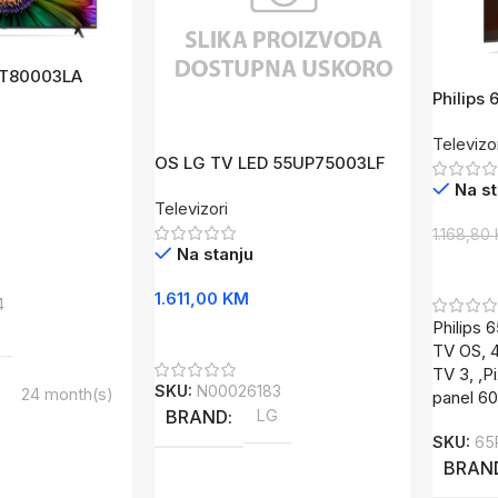
UT80003LA
Philips
OSAMBIL
Televizo
HDR10+D
OS LG TV LED 55UP75003LF
Na st
Televizori
1.168,80
Na stanju
Dodaj 
1.611,00
KM
4
Philips 
Dodaj U Korpu
TV OS, 4
TV 3, ,P
SKU:
N00026183
24 month(s)
panel 6
BRAND
LG
SKU:
65
BRAN