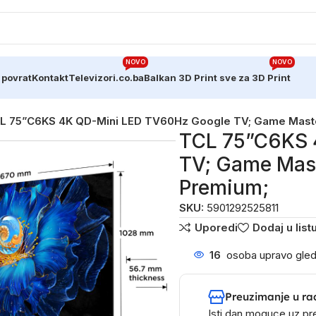
NOVO
NOVO
 povrat
Kontakt
Televizori.co.ba
Balkan 3D Print sve za 3D Print
L 75”C6KS 4K QD-Mini LED TV60Hz Google TV; Game Master
TCL 75”C6KS 
TV; Game Mast
Premium;
SKU:
5901292525811
Uporedi
Dodaj u listu
16
osoba upravo gled
Preuzimanje u ra
Isti dan moguce uz pr