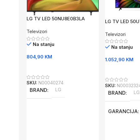
LG TV LED 50NU8E0B3LA
LG TV LED 50
Televizori
Televizori
Na stanju
Na stanju
804,90
KM
1.052,90
KM
Dodaj U Korpu
Dodaj U Korpu
SKU:
N00040274
SKU:
N0003232
BRAND
LG
BRAND
LG
GARANCIJA