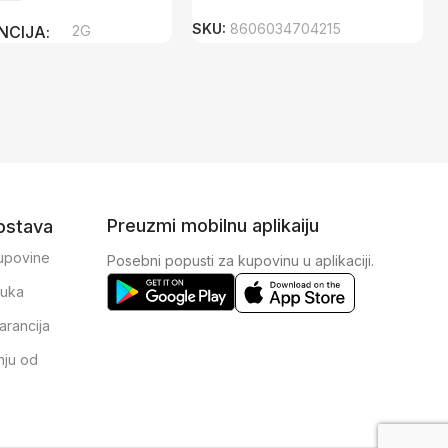
SKU:
8606034704215
NCIJA
2G
Preuzmi mobilnu aplikaiju
dostava
kupovine
Posebni popusti za kupovinu u aplikaciji.
ruka
arancija
nju od