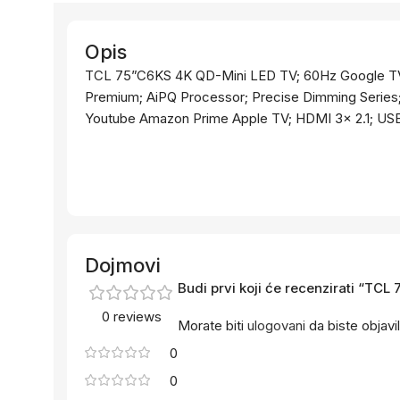
Opis
TCL 75”C6KS 4K QD-Mini LED TV; 60Hz Google TV
Premium; AiPQ Processor; Precise Dimming Series
Youtube Amazon Prime Apple TV; HDMI 3x 2.1; USB 
Dojmovi
Budi prvi koji će recenzirati “T
0 reviews
Morate biti
ulogovani
da biste objavil
0
0