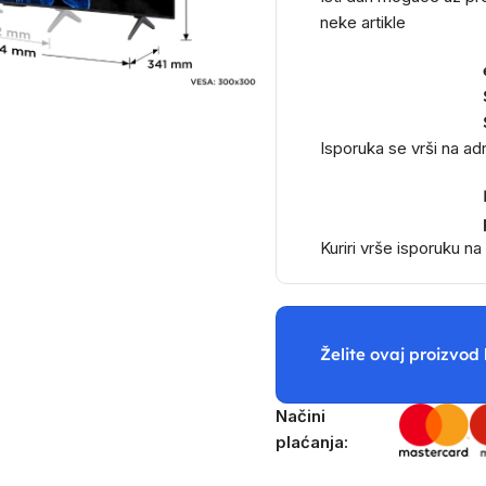
neke artikle
Isporuka se vrši na a
Kuriri vrše isporuku n
Želite ovaj proizvod 
Načini
plaćanja: