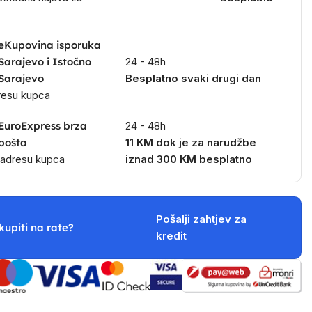
eKupovina isporuka
Sarajevo i Istočno
24 - 48h
Sarajevo
Besplatno svaki drugi dan
dresu kupca
EuroExpress brza
24 - 48h
pošta
11 KM dok je za narudžbe
a adresu kupca
iznad 300 KM besplatno
Pošalji zahtjev za
kupiti na rate?
kredit