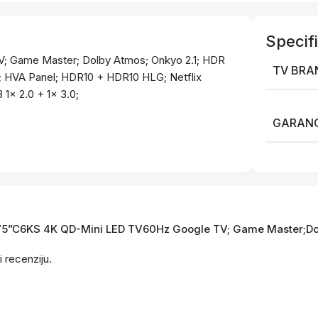
Specifi
; Game Master; Dolby Atmos; Onkyo 2.1; HDR
TV BRA
; HVA Panel; HDR10 + HDR10 HLG; Netflix
1x 2.0 + 1x 3.0;
GARANC
CL 75”C6KS 4K QD-Mini LED TV60Hz Google TV; Game Master;Do
i recenziju.