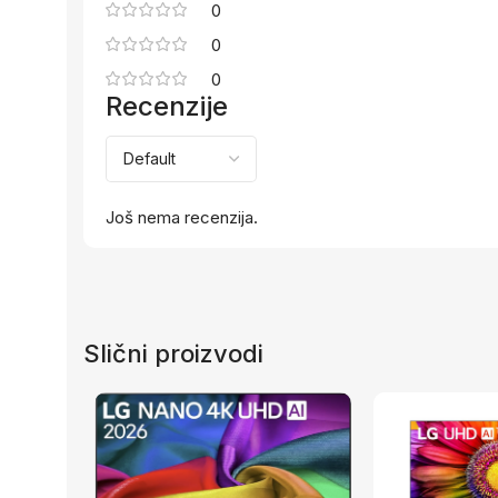
0
0
0
Recenzije
Još nema recenzija.
Slični proizvodi