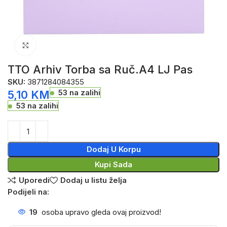
Click to enlarge
TTO Arhiv Torba sa Ruč.A4 LJ Pas
SKU:
3871284084355
53 na zalihi
5,10
KM
53 na zalihi
Dodaj U Korpu
Kupi Sada
Uporedi
Dodaj u listu želja
Podijeli na:
19
osoba upravo gleda ovaj proizvod!