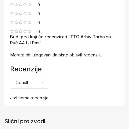
0
0
0
0
Budi prvi koji će recenzirati “TTO Arhiv Torba sa
Ruč.A4 LJ Pas”
Morate biti
ulogovani
da biste objavili recenziju.
Recenzije
Još nema recenzija.
Slični proizvodi