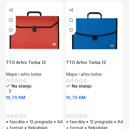
TTO Arhiv Torba 12
TTO Arhiv Torba 12
T
Pregrada Cv
Pregrada Pl
P
Mape i arhiv torbe
Mape i arhiv torbe
M
Na stanju
Na stanju
10,70
KM
10,70
KM
6
Dodaj U Korpu
Dodaj U Korpu
• fascikla • 12 pregrada • A4
• fascikla • 12 pregrada • A4
•
+ format • fleksibilan
+ format • fleksibilan
e