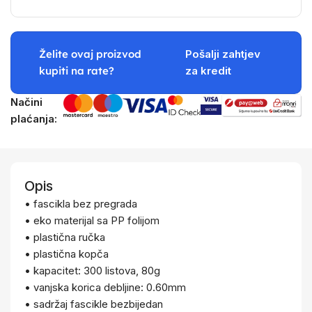
Želite ovaj proizvod
Pošalji zahtjev
kupiti na rate?
za kredit
Načini
plaćanja:
Opis
• fascikla bez pregrada
• eko materijal sa PP folijom
• plastična ručka
• plastična kopča
• kapacitet: 300 listova, 80g
• vanjska korica debljine: 0.60mm
• sadržaj fascikle bezbijedan