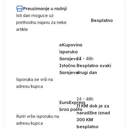
Preuzimanje u radnji
Isti dan moguce uz
Besplatno
prethodnu najavu za neke
artikle
eKupovina
isporuka
Sarajevo i
24 - 48h
Istočno
Besplatno svaki
Sarajevo
drugi dan
Isporuka se vrši na
adresu kupca
24 - 48h
EuroExpress
11 KM dok je za
brza pošta
narudžbe iznad
Kuriri vrše isporuku na
300 KM
adresu kupca
besplatno