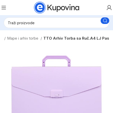
je
Mape i arhiv torbe
TTO Arhiv Torba sa Ruč.A4 LJ Pas