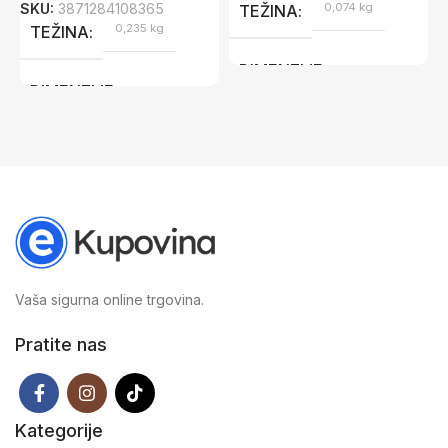
SKU:
3871284108365
0,074 kg
TEŽINA
0,235 kg
TEŽINA
DIMENZIJE
DIMENZIJE
21 × 0,2 × 29,7 cm
70 × 3 × 3 cm
Vaša sigurna online trgovina.
Pratite nas
Kategorije