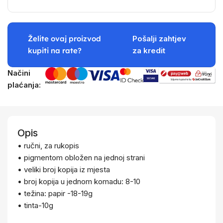
Želite ovaj proizvod
Pošalji zahtjev
kupiti na rate?
za kredit
Načini
plaćanja:
Opis
• ručni, za rukopis
• pigmentom obložen na jednoj strani
• veliki broj kopija iz mjesta
• broj kopija u jednom komadu: 8-10
• težina: papir -18-19g
• tinta-10g