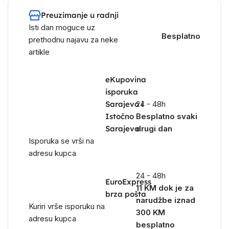
Preuzimanje u radnji
Isti dan moguce uz
Besplatno
prethodnu najavu za neke
artikle
eKupovina
isporuka
Sarajevo i
24 - 48h
Istočno
Besplatno svaki
Sarajevo
drugi dan
Isporuka se vrši na
adresu kupca
24 - 48h
EuroExpress
11 KM dok je za
brza pošta
narudžbe iznad
Kuriri vrše isporuku na
300 KM
adresu kupca
besplatno