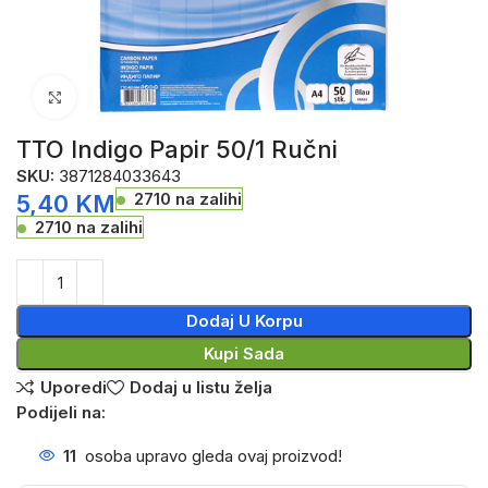
Click to enlarge
TTO Indigo Papir 50/1 Ručni
SKU:
3871284033643
2710 na zalihi
5,40
KM
2710 na zalihi
Dodaj U Korpu
Kupi Sada
Uporedi
Dodaj u listu želja
Podijeli na:
11
osoba upravo gleda ovaj proizvod!