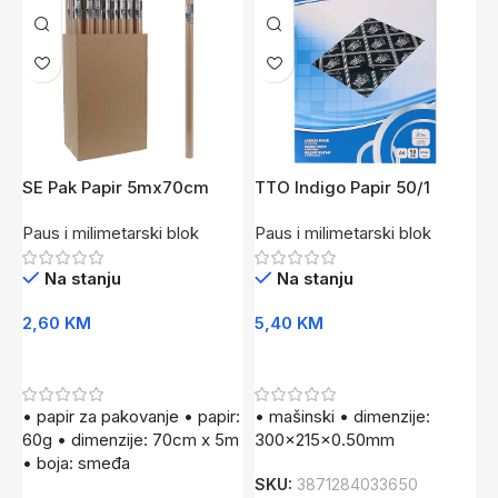
SE Pak Papir 5mx70cm
TTO Indigo Papir 50/1
60gr
Mašinski
Paus i milimetarski blok
Paus i milimetarski blok
Na stanju
Na stanju
2,60
KM
5,40
KM
Dodaj U Korpu
Dodaj U Korpu
• papir za pakovanje • papir:
• mašinski • dimenzije:
60g • dimenzije: 70cm x 5m
300x215x0.50mm
• boja: smeđa
SKU:
3871284033650