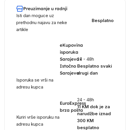
Preuzimanje u radnji
Isti dan moguce uz
Besplatno
prethodnu najavu za neke
artikle
eKupovina
isporuka
Sarajevo i
24 - 48h
Istočno
Besplatno svaki
Sarajevo
drugi dan
Isporuka se vrši na
adresu kupca
24 - 48h
EuroExpress
11 KM dok je za
brza pošta
narudžbe iznad
Kuriri vrše isporuku na
300 KM
adresu kupca
besplatno