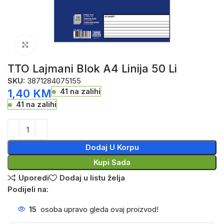
Click to enlarge
TTO Lajmani Blok A4 Linija 50 Li
SKU:
3871284075155
41 na zalihi
1,40
KM
41 na zalihi
Dodaj U Korpu
Kupi Sada
Uporedi
Dodaj u listu želja
Podijeli na:
15
osoba upravo gleda ovaj proizvod!