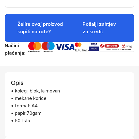
Želite ovaj proizvod
Pošalji zahtjev
kupiti na rate?
za kredit
Načini
plaćanja:
Opis
• kolegij blok, lajmovan
• mekane korice
• format: A4
• papir:70gsm
• 50 lista