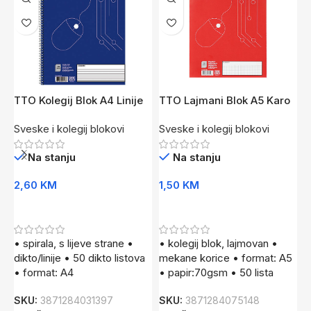
TTO Kolegij Blok A4 Linije
TTO Lajmani Blok A5 Karo
T
50 Li
50 Li
5
Sveske i kolegij blokovi
Sveske i kolegij blokovi
S
Na stanju
Na stanju
2,60
KM
1,50
KM
1
Dodaj U Korpu
Dodaj U Korpu
• spirala, s lijeve strane •
• kolegij blok, lajmovan •
•
dikto/linije • 50 dikto listova
mekane korice • format: A5
m
• format: A4
• papir:70gsm • 50 lista
•
SKU:
3871284031397
SKU:
3871284075148
S