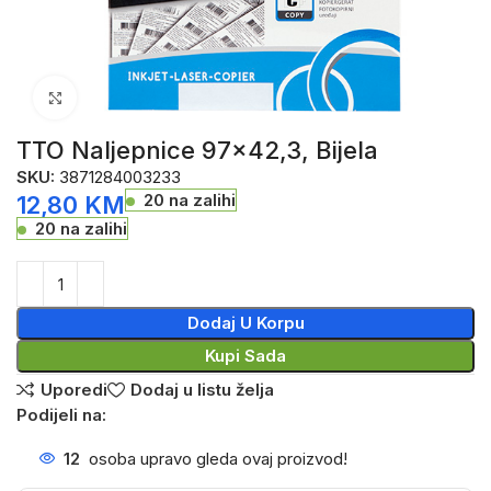
Click to enlarge
TTO Naljepnice 97×42,3, Bijela
SKU:
3871284003233
20 na zalihi
12,80
KM
20 na zalihi
Dodaj U Korpu
Kupi Sada
Uporedi
Dodaj u listu želja
Podijeli na:
12
osoba upravo gleda ovaj proizvod!