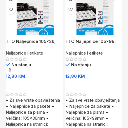
TTO Naljepnice 105×36,
TTO Naljepnice 105×99,
T
Bijela
Bijela
B
Naljepnice i etikete
Naljepnice i etikete
N
Na stanju
Na stanju
12,80
KM
12,80
KM
1
Dodaj U Korpu
Dodaj U Korpu
• Za sve vrste obavještenja
• Za sve vrste obavještenja
•
• Naljepnice za pakete •
• Naljepnice za pakete •
•
Naljepnice za pisma •
Naljepnice za pisma •
N
Veličina: 105x36mm •
Veličina: 105x99mm •
V
Naljepnica na stranici:
Naljepnica na stranici:
N