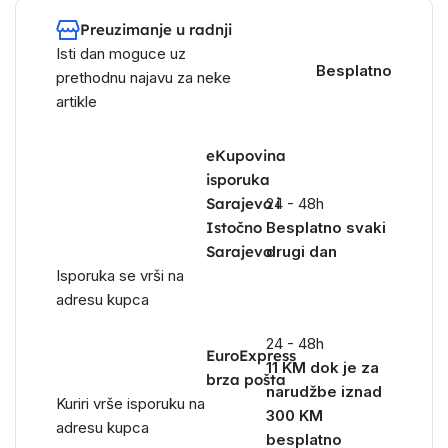
Preuzimanje u radnji
Isti dan moguce uz
Besplatno
prethodnu najavu za neke
artikle
eKupovina
isporuka
Sarajevo i
24 - 48h
Istočno
Besplatno svaki
Sarajevo
drugi dan
Isporuka se vrši na
adresu kupca
24 - 48h
EuroExpress
11 KM dok je za
brza pošta
narudžbe iznad
Kuriri vrše isporuku na
300 KM
adresu kupca
besplatno