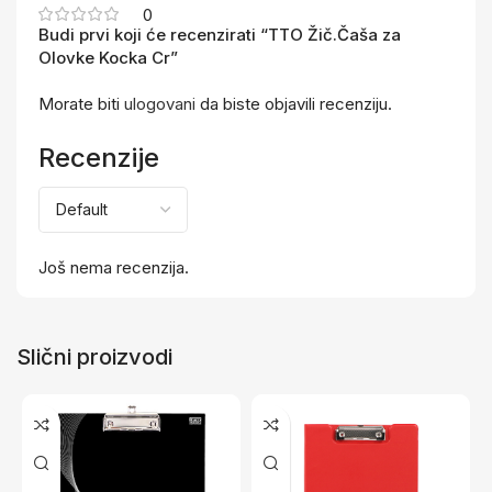
0
Budi prvi koji će recenzirati “TTO Žič.Čaša za
Olovke Kocka Cr”
Morate biti
ulogovani
da biste objavili recenziju.
Recenzije
Još nema recenzija.
Slični proizvodi