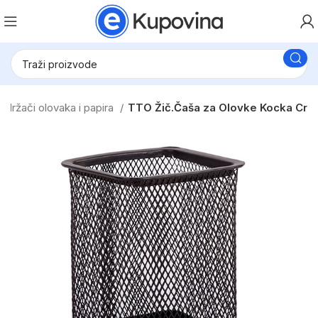
 držači olovaka i papira
TTO Žič.Čaša za Olovke Kocka Cr