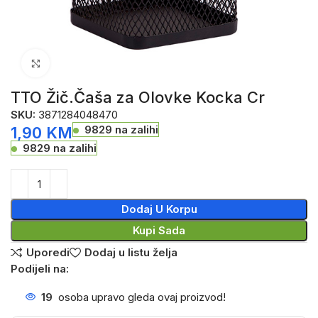
Click to enlarge
TTO Žič.Čaša za Olovke Kocka Cr
SKU:
3871284048470
9829 na zalihi
1,90
KM
9829 na zalihi
Dodaj U Korpu
Kupi Sada
Uporedi
Dodaj u listu želja
Podijeli na:
19
osoba upravo gleda ovaj proizvod!