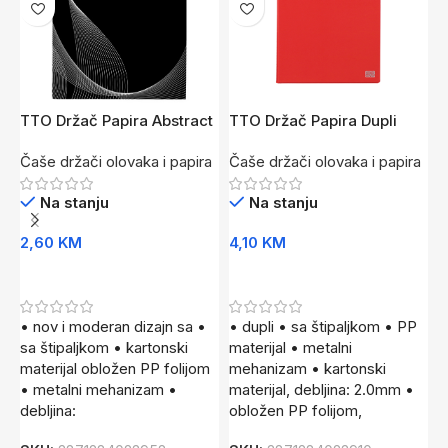
TTO Držač Papira Abstract
TTO Držač Papira Dupli
T
A4 Cr
Crvena
A
Čaše držači olovaka i papira
Čaše držači olovaka i papira
Č
Na stanju
Na stanju
2,60
KM
4,10
KM
4
Dodaj U Korpu
Dodaj U Korpu
• nov i moderan dizajn sa •
• dupli • sa štipaljkom • PP
•
sa štipaljkom • kartonski
materijal • metalni
v
materijal obložen PP folijom
mehanizam • kartonski
š
• metalni mehanizam •
materijal, debljina: 2.0mm •
m
debljina:
obložen PP folijom,
d