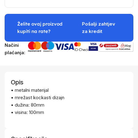
Želite ovaj proizvod
Pošalji zahtjev
kupiti na rate?
za kredit
Načini
plaćanja:
Opis
• metalni materijal
• mrežast kockasti dizajn
• dužina: 80mm
• visina: 100mm