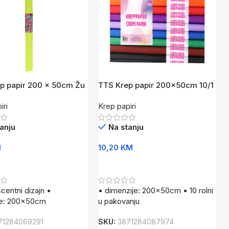
p papir 200 x 50cm Žu
TTS Krep papir 200x50cm 10/1
So
iri
Krep papiri
anju
Na stanju
M
10,20
KM
U Korpu
Dodaj U Korpu
scentni dizajn •
• dimenzije: 200x50cm • 10 rolni
je: 200x50cm
u pakovanju
71284069291
SKU:
3871284087974