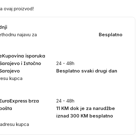
a ovaj proizvod!
dnji
ethodnu najavu za
Besplatno
eKupovina isporuka
Sarajevo i Istočno
24 - 48h
Sarajevo
Besplatno svaki drugi dan
dresu kupca
EuroExpress brza
24 - 48h
pošta
11 KM dok je za narudžbe
iznad 300 KM besplatno
a adresu kupca