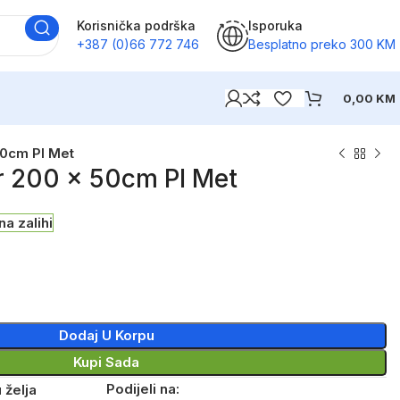
Korisnička podrška
Isporuka
+387 (0)66 772 746
Besplatno preko 300 KM
0,00
KM
50cm Pl Met
r 200 x 50cm Pl Met
na zalihi
Dodaj U Korpu
Kupi Sada
Podijeli na:
 želja