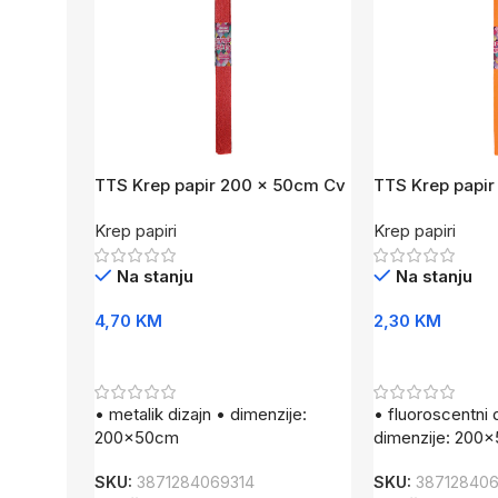
TTS Krep papir 200 x 50cm Cv
TTS Krep papi
Met
FL
Krep papiri
Krep papiri
Na stanju
Na stanju
4,70
KM
2,30
KM
Dodaj U Korpu
Dodaj U Korpu
• metalik dizajn • dimenzije:
• fluoroscentni 
200x50cm
dimenzije: 200
SKU:
3871284069314
SKU:
38712840