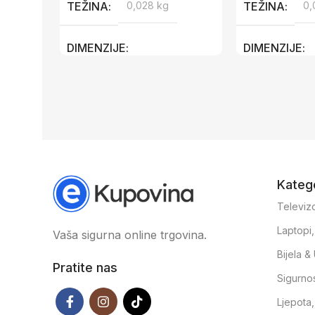
TEŽINA
0,028 kg
TEŽINA
0,
DIMENZIJE
DIMENZIJE
50,5 × 17 × 3,5 cm
50,5 × 17 × 3,
Katego
Televizo
Laptopi
Vaša sigurna online trgovina.
Bijela 
Pratite nas
Sigurno
Ljepota