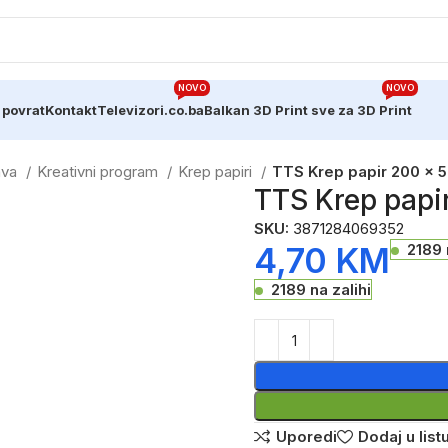
NOVO
NOVO
 povrat
Kontakt
Televizori.co.ba
Balkan 3D Print sve za 3D Print
ava
Kreativni program
Krep papiri
TTS Krep papir 200 x 
TTS Krep papi
SKU:
3871284069352
4,70
KM
2189 
2189 na zalihi
Uporedi
Dodaj u listu