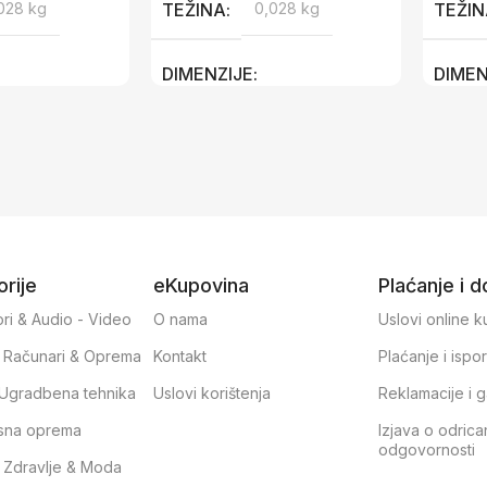
028 kg
TEŽINA
0,028 kg
TEŽI
DIMENZIJE
DIMEN
5 cm
50,5 × 17 × 3,5 cm
50,5 ×
rije
eKupovina
Plaćanje i 
ri & Audio - Video
O nama
Uslovi online 
, Računari & Oprema
Kontakt
Plaćanje i ispo
& Ugradbena tehnika
Uslovi korištenja
Reklamacije i g
sna oprema
Izjava o odrica
odgovornosti
, Zdravlje & Moda