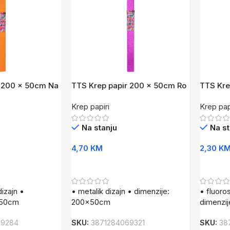
r 200 x 50cm Na
TTS Krep papir 200 x 50cm Ro
TTS Kre
Met
FL
Krep papiri
Krep pap
Na stanju
Na st
4,70
KM
2,30
K
Dodaj U Korpu
Dodaj 
dizajn •
• metalik dizajn • dimenzije:
• fluoro
x50cm
200x50cm
dimenzi
69284
SKU:
3871284069321
SKU:
38