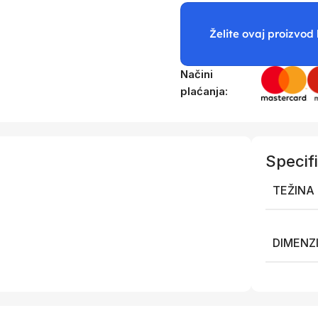
Želite ovaj proizvod 
Načini
plaćanja:
Specifi
TEŽINA
DIMENZ