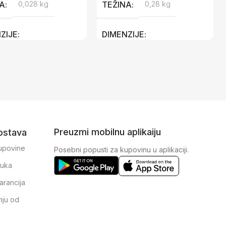
NA
0,028 kg
TEŽINA
0,28 kg
ZIJE
DIMENZIJE
 17 × 3,5 cm
50,5 × 17 × 3,5 cm
Preuzmi mobilnu aplikaiju
dostava
kupovine
Posebni popusti za kupovinu u aplikaciji.
ruka
arancija
nju od