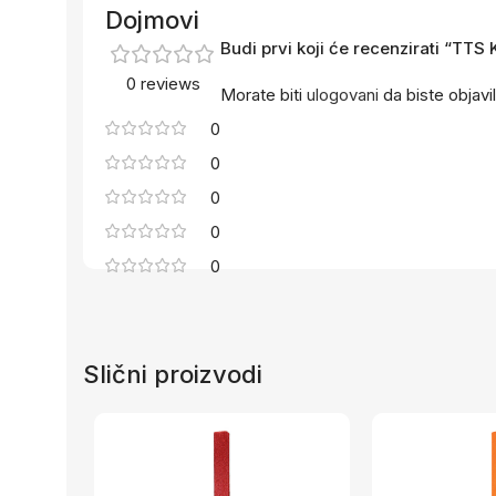
Dojmovi
Budi prvi koji će recenzirati “TTS
0 reviews
Morate biti
ulogovani
da biste objavil
0
0
0
0
0
Slični proizvodi