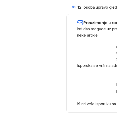
12
osoba upravo gled
Preuzimanje u ra
Isti dan moguce uz pr
neke artikle
Isporuka se vrši na a
Kuriri vrše isporuku n