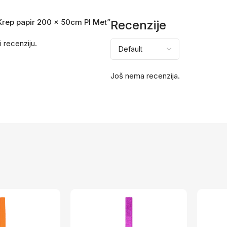
 Krep papir 200 x 50cm Pl Met”
Recenzije
i recenziju.
Još nema recenzija.