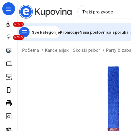
NOVO
Sve kategorije
Promocije
Naša poslovnica
Isporuka i
NOVO
Početna
Kancelarijski i Školski pribor
Party & zab