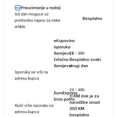
Preuzimanje u radnji
Isti dan moguce uz
Besplatno
prethodnu najavu za neke
artikle
eKupovina
isporuka
Sarajevo i
24 - 48h
Istočno
Besplatno svaki
Sarajevo
drugi dan
Isporuka se vrši na
adresu kupca
24 - 48h
EuroExpress
11 KM dok je za
brza pošta
narudžbe iznad
Kuriri vrše isporuku na
300 KM
adresu kupca
besplatno