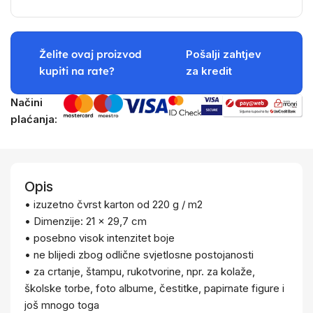
Želite ovaj proizvod
Pošalji zahtjev
kupiti na rate?
za kredit
Načini
plaćanja:
Opis
• izuzetno čvrst karton od 220 g / m2
• Dimenzije: 21 x 29,7 cm
• posebno visok intenzitet boje
• ne blijedi zbog odlične svjetlosne postojanosti
• za crtanje, štampu, rukotvorine, npr. za kolaže,
školske torbe, foto albume, čestitke, papirnate figure i
još mnogo toga