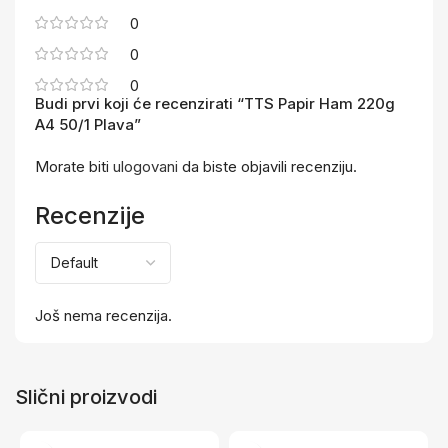
0
0
0
Budi prvi koji će recenzirati “TTS Papir Ham 220g
A4 50/1 Plava”
Morate biti
ulogovani
da biste objavili recenziju.
Recenzije
Još nema recenzija.
Slični proizvodi