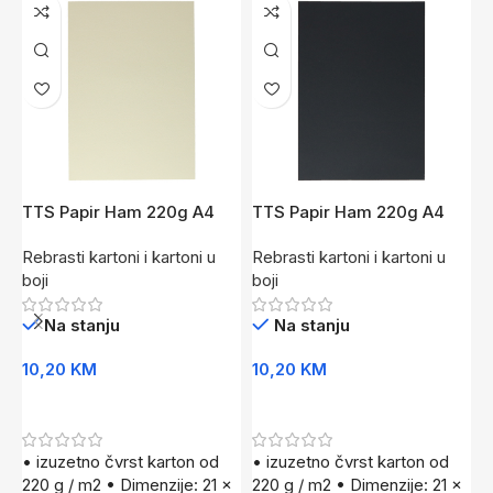
TTS Papir Ham 220g A4
TTS Papir Ham 220g A4
T
50/1 Bež
50/1 Crna
5
Rebrasti kartoni i kartoni u
Rebrasti kartoni i kartoni u
R
boji
boji
b
Na stanju
Na stanju
10,20
KM
10,20
KM
1
Dodaj U Korpu
Dodaj U Korpu
• izuzetno čvrst karton od
• izuzetno čvrst karton od
•
220 g / m2 • Dimenzije: 21 x
220 g / m2 • Dimenzije: 21 x
2