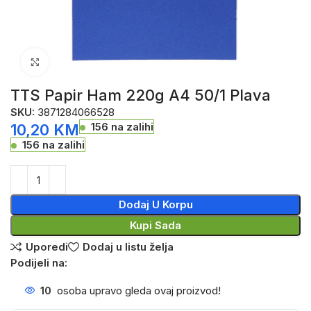
Click to enlarge
TTS Papir Ham 220g A4 50/1 Plava
SKU:
3871284066528
156 na zalihi
10,20
KM
156 na zalihi
Dodaj U Korpu
Kupi Sada
Uporedi
Dodaj u listu želja
Podijeli na:
10
osoba upravo gleda ovaj proizvod!