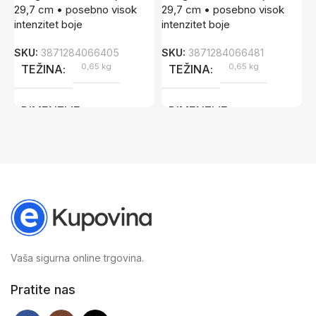
29,7 cm • posebno visok
29,7 cm • posebno visok
2
intenzitet boje
intenzitet boje
i
SKU:
3871284066405
SKU:
3871284066481
S
0,65 kg
0,65 kg
TEŽINA
TEŽINA
DIMENZIJE
DIMENZIJE
21 × 29,7 × 2 cm
21 × 29,7 × 2 cm
Vaša sigurna online trgovina.
Pratite nas