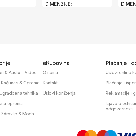
DIMENZIJE
DIMEN
cm
70 × 100 × 2 cm
70 × 1
rije
eKupovina
Plaćanje i 
ri & Audio - Video
O nama
Uslovi online 
, Računari & Oprema
Kontakt
Plaćanje i ispo
& Ugradbena tehnika
Uslovi korištenja
Reklamacije i g
sna oprema
Izjava o odrica
odgovornosti
, Zdravlje & Moda