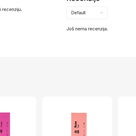
i recenziju.
Još nema recenzija.