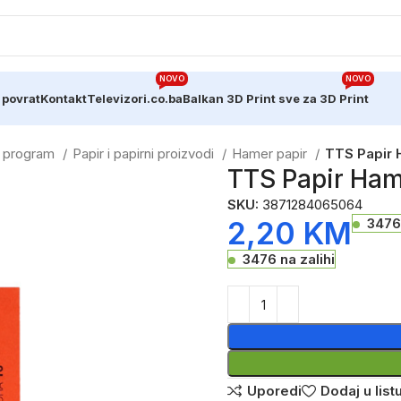
NOVO
NOVO
 povrat
Kontakt
Televizori.co.ba
Balkan 3D Print sve za 3D Print
ki program
Papir i papirni proizvodi
Hamer papir
TTS Papir
TTS Papir Ha
SKU:
3871284065064
2,20
KM
3476 
3476 na zalihi
Uporedi
Dodaj u listu