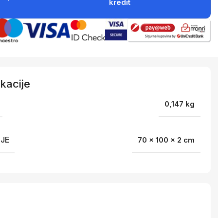
kredit
kacije
0,147 kg
IJE
70 × 100 × 2 cm