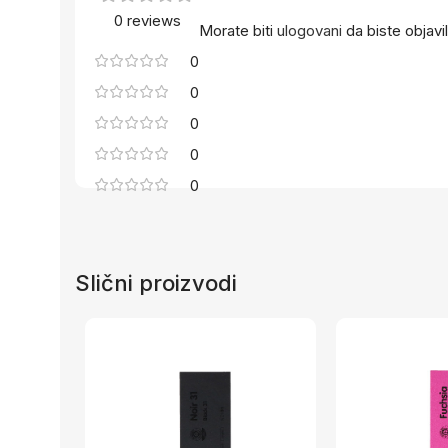
0 reviews
Morate biti
ulogovani
da biste objavil
0
0
0
0
0
Slični proizvodi