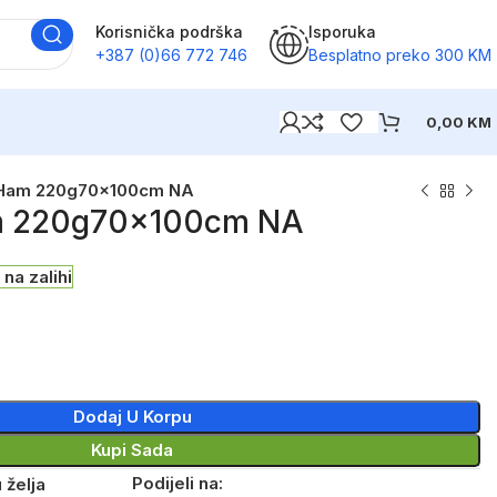
Korisnička podrška
Isporuka
+387 (0)66 772 746
Besplatno preko 300 KM
0,00
KM
 Ham 220g70x100cm NA
m 220g70x100cm NA
na zalihi
Dodaj U Korpu
Kupi Sada
Podijeli na:
 želja