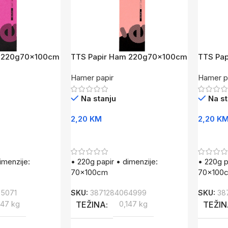
m 220g70x100cm
TTS Papir Ham 220g70x100cm
TTS Pa
RO
SZ
Hamer papir
Hamer p
Na stanju
Na st
2,20
KM
2,20
K
Dodaj U Korpu
Dodaj 
imenzije:
• 220g papir • dimenzije:
• 220g p
70x100cm
70x100
5071
SKU:
3871284064999
SKU:
38
147 kg
TEŽINA
0,147 kg
TEŽI