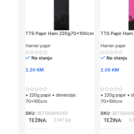
TTS Papir Ham 220g70x100cm
TTS Papir Ha
CR
PI
Hamer papir
Hamer papir
Na stanju
Na stanju
2,20
KM
2,00
KM
Dodaj U Korpu
Dodaj U Korpu
• 220g papir • dimenzije:
• 220g papir • d
70x100cm
70x100cm
SKU:
3871284065101
SKU:
387128406
TEŽINA
0,147 kg
TEŽINA
0,