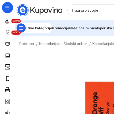
NOVO
Sve kategorije
Promocije
Naša poslovnica
Isporuka i
NOVO
Početna
Kancelarijski i Školski pribor
Kancelarijs