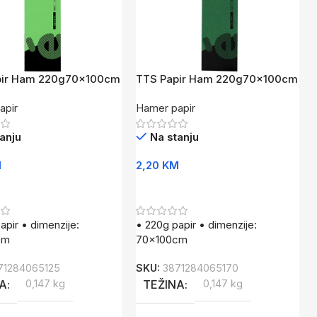
pir Ham 220g70x100cm
TTS Papir Ham 220g70x100cm
TZE
apir
Hamer papir
anju
Na stanju
M
2,20
KM
U Korpu
Dodaj U Korpu
apir • dimenzije:
• 220g papir • dimenzije:
cm
70x100cm
71284065125
SKU:
3871284065170
NA
0,147 kg
TEŽINA
0,147 kg