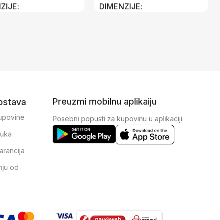
ZIJE
DIMENZIJE
00 × 2 cm
70 × 100 × 2 cm
Preuzmi mobilnu aplikaiju
dostava
kupovine
Posebni popusti za kupovinu u aplikaciji.
ruka
arancija
nju od