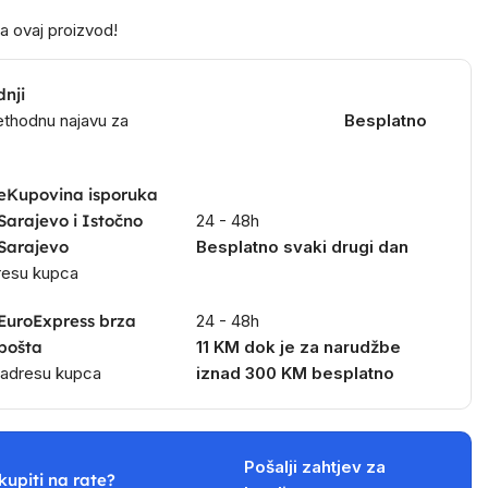
a ovaj proizvod!
dnji
ethodnu najavu za
Besplatno
eKupovina isporuka
Sarajevo i Istočno
24 - 48h
Sarajevo
Besplatno svaki drugi dan
dresu kupca
EuroExpress brza
24 - 48h
pošta
11 KM dok je za narudžbe
a adresu kupca
iznad 300 KM besplatno
Pošalji zahtjev za
kupiti na rate?