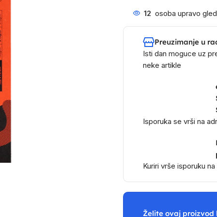
12
osoba upravo gled
Preuzimanje u ra
Isti dan moguce uz pr
neke artikle
Isporuka se vrši na a
Kuriri vrše isporuku n
Želite ovaj proizvod 