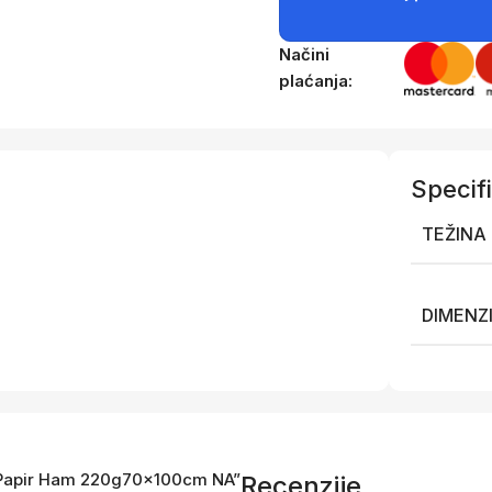
Načini
plaćanja:
Specifi
TEŽINA
DIMENZ
TS Papir Ham 220g70x100cm NA”
Recenzije