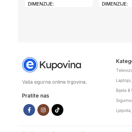
DIMENZIJE
DIMENZIJE
70 × 100 × 2 cm
70 × 100 × 2 
Katego
Televizo
Laptopi
Vaša sigurna online trgovina.
Bijela 
Pratite nas
Sigurno
Ljepota