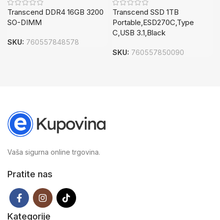
Transcend DDR4 16GB 3200
Transcend SSD 1TB
SO-DIMM
Portable,ESD270C,Type
C,USB 3.1,Black
SKU:
760557848578
SKU:
760557850090
Vaša sigurna online trgovina.
Pratite nas
Kategorije