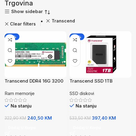
Trgovina
Show sidebar
Transcend
Clear filters
-26%
-26%
Transcend DDR4 16G 3200
Transcend SSD 1TB
SODIMM
PortableESD270C,Type
Ram memorije
SSD diskovi
C,USB 3.1,Black
Na stanju
Na stanju
240,50
KM
397,40
KM
322,90
KM
533,50
KM
Dodaj U Korpu
Dodaj U Korpu