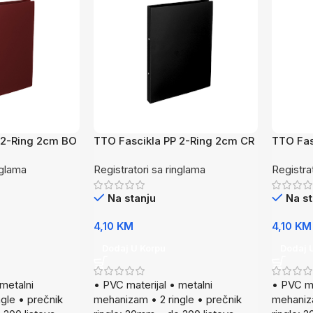
 2-Ring 2cm BO
TTO Fascikla PP 2-Ring 2cm CR
TTO Fas
nglama
Registratori sa ringlama
Registra
Na stanju
Na st
4,10
KM
4,10
KM
Dodaj U Korpu
Dodaj 
 metalni
• PVC materijal • metalni
• PVC ma
gle • prečnik
mehanizam • 2 ringle • prečnik
mehaniza