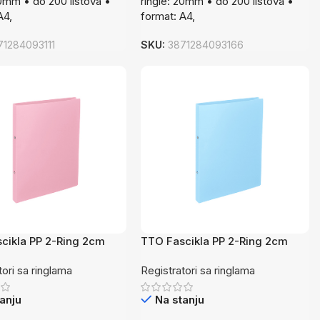
20mm • do 200 listova •
ringle: 20mm • do 200 listova •
A4,
format: A4,
71284093111
SKU:
3871284093166
cikla PP 2-Ring 2cm
TTO Fascikla PP 2-Ring 2cm
PasPl
tori sa ringlama
Registratori sa ringlama
anju
Na stanju