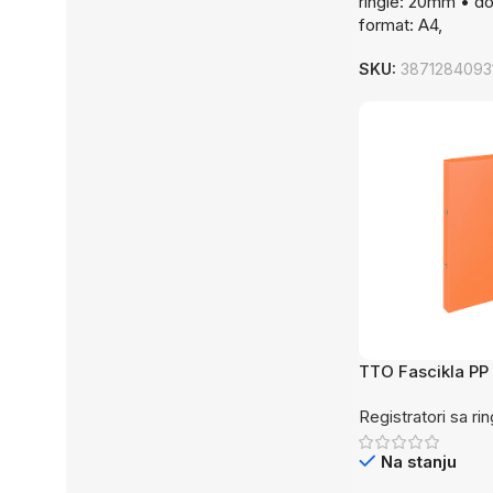
ringle: 20mm • do
format: A4,
SKU:
3871284093
TTO Fascikla PP
Registratori sa ri
Na stanju