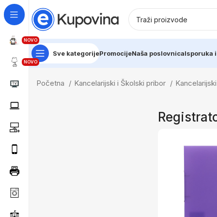
NOVO
Sve kategorije
Promocije
Naša poslovnica
Isporuka i
NOVO
Početna
Kancelarijski i Školski pribor
Kancelarijs
Registrat