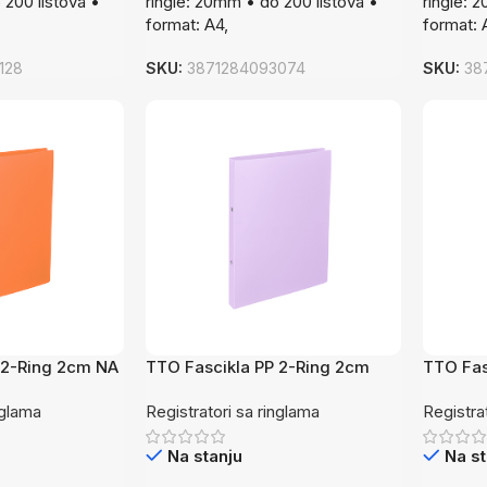
 200 listova •
ringle: 20mm • do 200 listova •
ringle: 
format: A4,
format: 
128
SKU:
3871284093074
SKU:
38
 2-Ring 2cm NA
TTO Fascikla PP 2-Ring 2cm
TTO Fas
PasLj
PasNa
nglama
Registratori sa ringlama
Registra
Na stanju
Na st