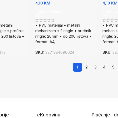
4,10
KM
4,10
KM
Dodaj U Korpu
Dodaj 
 metalni
• PVC materijal • metalni
• PVC ma
gle • prečnik
mehanizam • 2 ringle • prečnik
mehaniza
 200 listova •
ringle: 20mm • do 200 listova •
ringle: 
format: A4,
format: 
173
SKU:
3871284096624
SKU:
38
1
2
3
4
5
rije
eKupovina
Plaćanje i 