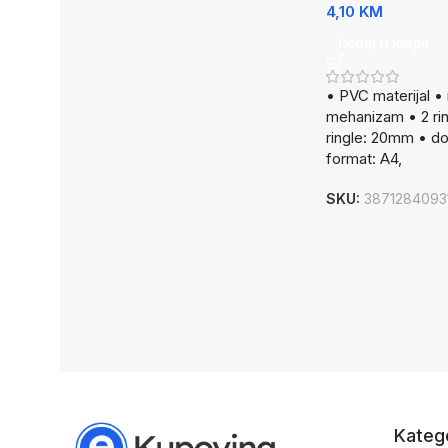
4,10
KM
Dodaj U Korpu
• PVC materijal •
mehanizam • 2 rin
ringle: 20mm • do
format: A4,
SKU:
3871284093
Katego