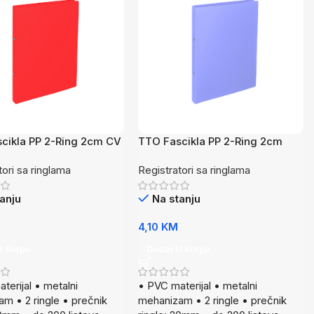
cikla PP 2-Ring 2cm CV
TTO Fascikla PP 2-Ring 2cm
LJU
tori sa ringlama
Registratori sa ringlama
anju
Na stanju
4,10
KM
U Korpu
Dodaj U Korpu
terijal • metalni
• PVC materijal • metalni
m • 2 ringle • prečnik
mehanizam • 2 ringle • prečnik