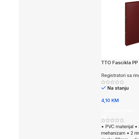
TTO Fascikla PP
Registratori sa ri
Na stanju
4,10
KM
Dodaj U Korpu
• PVC materijal •
mehanizam • 2 rin