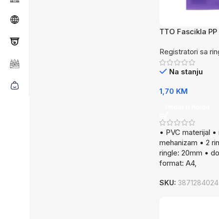
TTO Fascikla PP 
Registratori sa ri
Na stanju
1,70
KM
Dodaj U Korpu
• PVC materijal •
mehanizam • 2 rin
ringle: 20mm • do
format: A4,
SKU:
3871284024