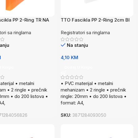
cikla PP 2-Ring TR NA
TTO Fascikla PP 2-Ring 2cm BI
tori sa ringlama
Registratori sa ringlama
anju
Na stanju
M
4,10
KM
U Korpu
Dodaj U Korpu
terijal • metalni
• PVC materijal • metalni
m • 2 ringle • prečnik
mehanizam • 2 ringle • prečnik
30mm • do 200 listova •
ringle: 20mm • do 200 listova •
A4,
format: A4,
71284056826
SKU:
3871284093050