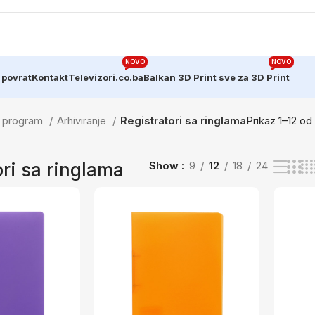
NOVO
NOVO
 povrat
Kontakt
Televizori.co.ba
Balkan 3D Print sve za 3D Print
ki program
Arhiviranje
Registratori sa ringlama
Prikaz 1–12 od
ori sa ringlama
Show
9
12
18
24