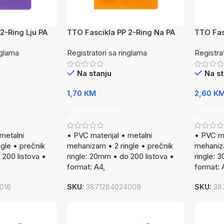
2-Ring Lju PA
TTO Fascikla PP 2-Ring Na PA
TTO Fas
nglama
Registratori sa ringlama
Registra
Na stanju
Na st
1,70
KM
2,60
K
Dodaj U Korpu
Dodaj 
 metalni
• PVC materijal • metalni
• PVC ma
gle • prečnik
mehanizam • 2 ringle • prečnik
mehaniza
 200 listova •
ringle: 20mm • do 200 listova •
ringle: 
format: A4,
format: 
016
SKU:
3871284024009
SKU:
38