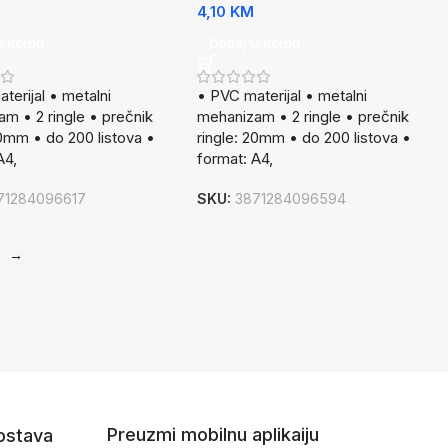
4,10
KM
U Korpu
Dodaj U Korpu
terijal • metalni
• PVC materijal • metalni
m • 2 ringle • prečnik
mehanizam • 2 ringle • prečnik
20mm • do 200 listova •
ringle: 20mm • do 200 listova •
A4,
format: A4,
71284096617
SKU:
3871284096594
→
Preuzmi mobilnu aplikaiju
dostava