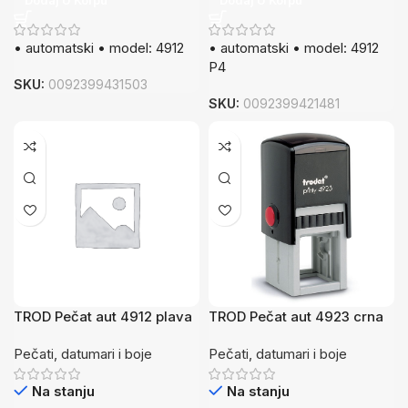
Dodaj U Korpu
Dodaj U Korpu
• automatski • model: 4912
• automatski • model: 4912
P4
SKU:
0092399431503
SKU:
0092399421481
TROD Pečat aut 4912 plava
TROD Pečat aut 4923 crna
P4
Pečati, datumari i boje
Pečati, datumari i boje
Na stanju
Na stanju