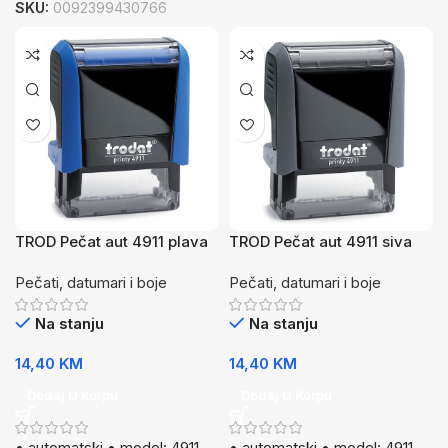
SKU:
0092399430766
TROD Pečat aut 4911 plava
TROD Pečat aut 4911 siva
P4
P4
Pečati, datumari i boje
Pečati, datumari i boje
Na stanju
Na stanju
14,40
KM
14,40
KM
Dodaj U Korpu
Dodaj U Korpu
• automatski • model: 4911
• automatski • model: 4911