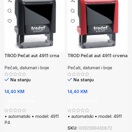
TROD Pečat aut 4911 crna
TROD Pečat aut 4911 crvena
P4
P4
Pečati, datumari i boje
Pečati, datumari i boje
Na stanju
Na stanju
14,40
KM
14,40
KM
Dodaj U Korpu
Dodaj U Korpu
• automatski • model: 4911
• automatski • model: 4911
P4
SKU:
0092399430872