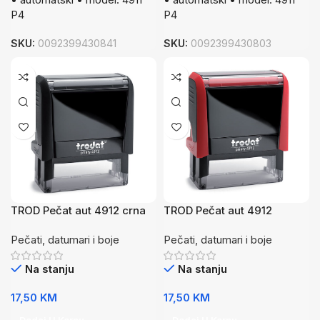
P4
P4
SKU:
0092399430841
SKU:
0092399430803
TROD Pečat aut 4912 crna
TROD Pečat aut 4912
P4
crvena P4
Pečati, datumari i boje
Pečati, datumari i boje
Na stanju
Na stanju
17,50
KM
17,50
KM