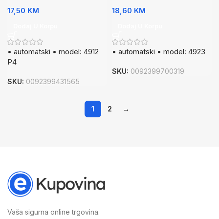
17,50
KM
18,60
KM
Dodaj U Korpu
Dodaj U Korpu
• automatski • model: 4912
• automatski • model: 4923
P4
SKU:
0092399700319
SKU:
0092399431565
1
2
→
Vaša sigurna online trgovina.