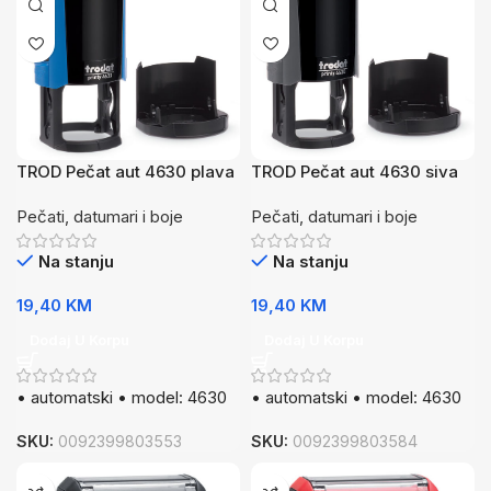
TROD Pečat aut 4630 plava
TROD Pečat aut 4630 siva
Pečati, datumari i boje
Pečati, datumari i boje
Na stanju
Na stanju
19,40
KM
19,40
KM
Dodaj U Korpu
Dodaj U Korpu
• automatski • model: 4630
• automatski • model: 4630
SKU:
0092399803553
SKU:
0092399803584