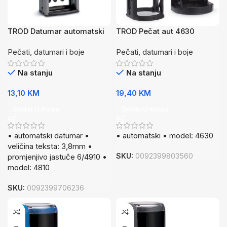
TROD Datumar automatski
TROD Pečat aut 4630
4810 CR
crvena
Pečati, datumari i boje
Pečati, datumari i boje
Na stanju
Na stanju
13,10
KM
19,40
KM
Dodaj U Korpu
Dodaj U Korpu
• automatski datumar •
• automatski • model: 4630
veličina teksta: 3,8mm •
SKU:
0092399803560
promjenjivo jastuče 6/4910 •
model: 4810
SKU:
0092399706236