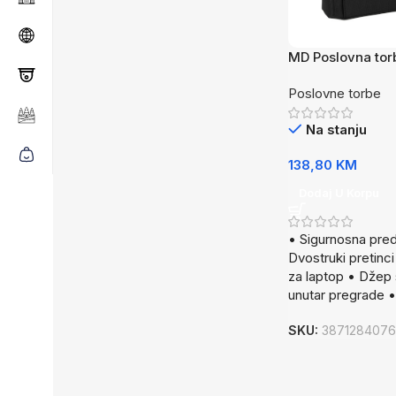
MD Poslovna tor
Poslovne torbe
Na stanju
138,80
KM
Dodaj U Korpu
• Sigurnosna pred
Dvostruki pretinci
za laptop • Džep
unutar pregrade •
SKU:
387128407