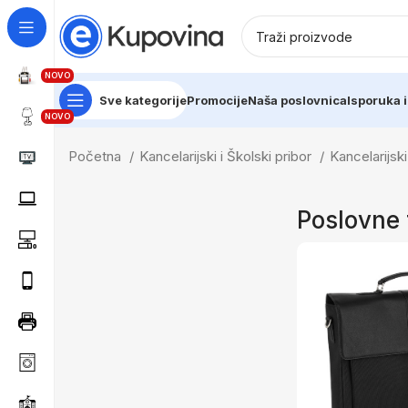
NOVO
Sve kategorije
Promocije
Naša poslovnica
Isporuka i
NOVO
Početna
Kancelarijski i Školski pribor
Kancelarijs
Poslovne 