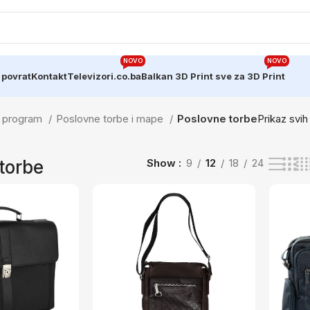
NOVO
NOVO
 povrat
Kontakt
Televizori.co.ba
Balkan 3D Print sve za 3D Print
ki program
Poslovne torbe i mape
Poslovne torbe
Prikaz svih
torbe
Show
9
12
18
24