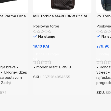
ba Parma Crna
MD Torbica MARC BRW 8” SM
RN Torba
Poslovne torbe
Poslovn
Na stanju
Na st
19,10
KM
279,90
Dodaj U Korpu
Dodaj 
nja brava •
• model: Marc BRW 8
• Roncat
 • Uklonjivi džep
Street •
SKU:
3871284054655
 sa postavom
rajfešlu
 Zadnji
pregrade
6572
SKU:
80