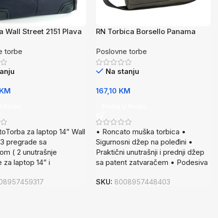
 Wall Street 2151 Plava
RN Torbica Borsello Panama
T.Si
e torbe
Poslovne torbe
anju
Na stanju
KM
167,10
KM
U Korpu
Dodaj U Korpu
oTorba za laptop 14” Wall
• Roncato muška torbica •
 3 pregrade sa
Sigurnosni džep na poleđini •
som ( 2 unutrašnje
Praktični unutrašnji i prednji džep
 za laptop 14” i
sa patent zatvaračem • Podesiva
08957459317
SKU:
8008957448403