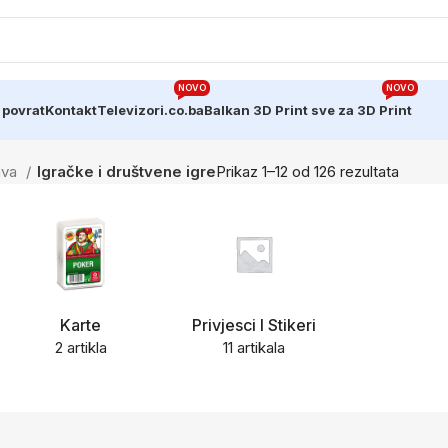
NOVO
NOVO
 povrat
Kontakt
Televizori.co.ba
Balkan 3D Print sve za 3D Print
ava
Igračke i društvene igre
Prikaz 1–12 od 126 rezultata
Karte
Privjesci I Stikeri
2 artikla
11 artikala