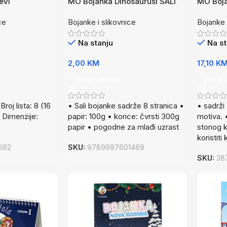
evi
MO Bojanka Dinosaurusi SALI
MO Boj
ce
Bojanke i slikovnice
Bojanke 
Na stanju
Na st
2,00
KM
17,10
K
Dodaj U Korpu
Dodaj 
Broj lista: 8 (16
• Sali bojanke sadrže 8 stranica •
• sadrži
• Dimenzije:
papir: 100g • korice: čvrsti 300g
motiva. 
papir • pogodne za mlađi uzrast
stonog k
koristiti
562
SKU:
9789997601469
SKU:
38