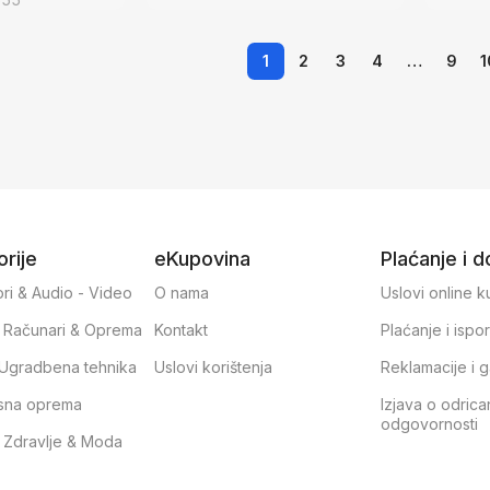
1
2
3
4
…
9
1
rije
eKupovina
Plaćanje i 
ri & Audio - Video
O nama
Uslovi online 
, Računari & Oprema
Kontakt
Plaćanje i ispo
& Ugradbena tehnika
Uslovi korištenja
Reklamacije i g
sna oprema
Izjava o odrica
odgovornosti
, Zdravlje & Moda