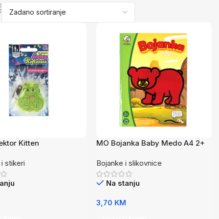
ektor Kitten
MO Bojanka Baby Medo A4 2+
i stikeri
Bojanke i slikovnice
anju
Na stanju
M
3,70
KM
U Korpu
Dodaj U Korpu