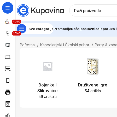
NOVO
Sve kategorije
Promocije
Naša poslovnica
Isporuka i
NOVO
Početna
Kancelarijski i Školski pribor
Party & zab
Bojanke I
Društvene Igre
Slikovnice
54 artikla
59 artikala