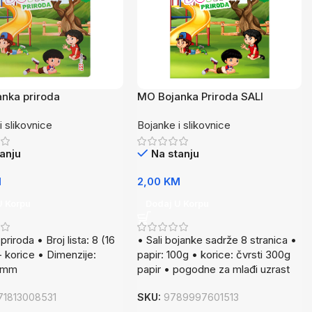
nka priroda
MO Bojanka Priroda SALI
i slikovnice
Bojanke i slikovnice
anju
Na stanju
M
2,00
KM
U Korpu
Dodaj U Korpu
priroda • Broj lista: 8 (16
• Sali bojanke sadrže 8 stranica •
+ korice • Dimenzije:
papir: 100g • korice: čvrsti 300g
6mm
papir • pogodne za mlađi uzrast
71813008531
SKU:
9789997601513