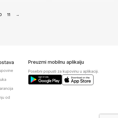
0
11
→
Preuzmi mobilnu aplikaiju
dostava
kupovine
Posebni popusti za kupovinu u aplikaciji.
ruka
arancija
nju od