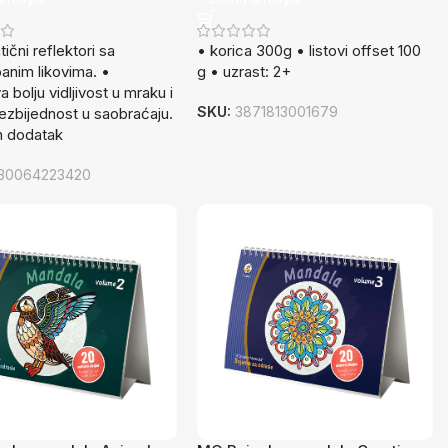
ični reflektori sa
• korica 300g • listovi offset 100
anim likovima. •
g • uzrast: 2+
 bolju vidljivost u mraku i
SKU:
3871813001679
bezbijednost u saobraćaju.
n dodatak
30064223420