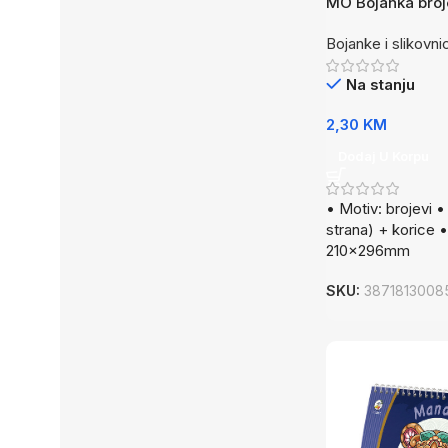
MO Bojanka broj
Bojanke i slikovni
Na stanju
2,30
KM
Dodaj U Korpu
• Motiv: brojevi • 
strana) + korice 
210x296mm
SKU:
3871813008