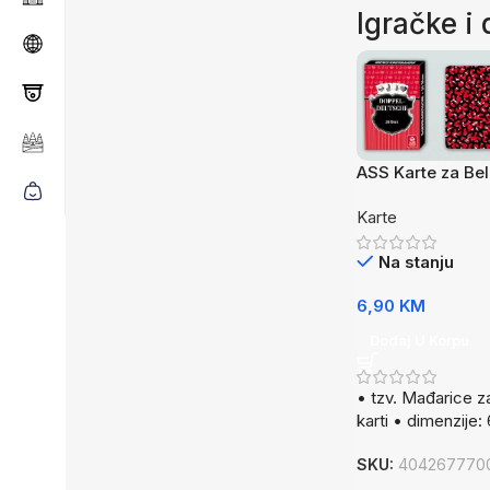
Igračke i
ASS Karte za Bel 
Karte
Na stanju
6,90
KM
Dodaj U Korpu
• tzv. Mađarice z
karti • dimenzij
SKU:
404267770