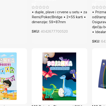
• duple, plave i crvene u setu • za
• Prizmat
Remi/Poker/Bridge • 2×55 karti •
odštamp
dimenzije: 59x87mm
Osigurava
dječiju 
SKU:
4042677700520
• Ideala
SKU:
64