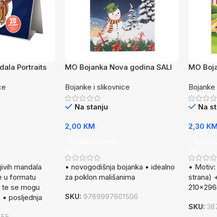
ala Portraits
MO Bojanka Nova godina SALI
MO Boja
ce
Bojanke i slikovnice
Bojanke 
Na stanju
Na st
2,00
KM
2,30
K
Dodaj U Korpu
Dodaj 
jivih mandala
• novogodišnja bojanka • idealno
• Motiv: 
e u formatu
za poklon mališanima
strana) 
, te se mogu
210x29
SKU:
9789997601506
. • posljednja
SKU:
38
655