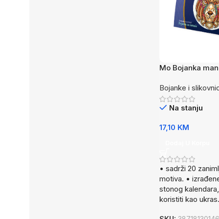
Mo Bojanka mand
Bojanke i slikovni
Na stanju
17,10
KM
Dodaj U Korpu
• sadrži 20 zaniml
motiva. • izrađen
stonog kalendara
koristiti kao ukras
SKU:
3871813014