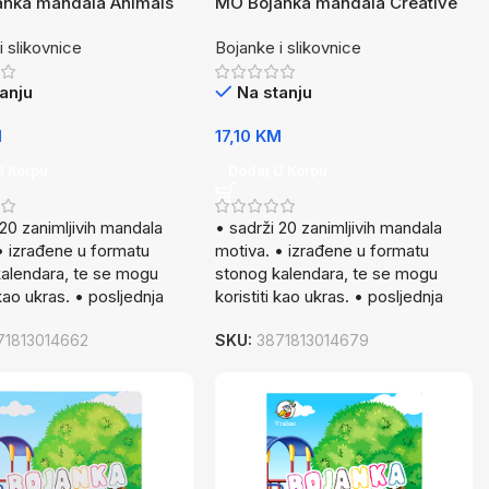
anka mandala Animals
MO Bojanka mandala Creative
i slikovnice
Bojanke i slikovnice
anju
Na stanju
M
17,10
KM
U Korpu
Dodaj U Korpu
 20 zanimljivih mandala
• sadrži 20 zanimljivih mandala
• izrađene u formatu
motiva. • izrađene u formatu
alendara, te se mogu
stonog kalendara, te se mogu
 kao ukras. • posljednja
koristiti kao ukras. • posljednja
71813014662
SKU:
3871813014679