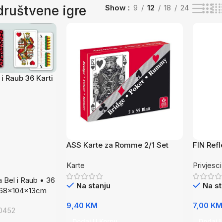
 društvene igre
Show
9
12
18
24
i Raub 36 Karti
ASS Karte za Romme 2/1 Set
FIN Refl
2×52
Karte
Privjesci 
a Bel i Raub • 36
Na stanju
Na st
e: 68x104x13cm
9,40
KM
7,00
K
0452
Dodaj U Korpu
Dodaj 