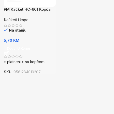
PM Kačket HC-601 Kopča
Crvena
Kačketi i kape
Na stanju
5,70
KM
Dodaj U Korpu
• platneni • sa kopčom
SKU:
9561284019207