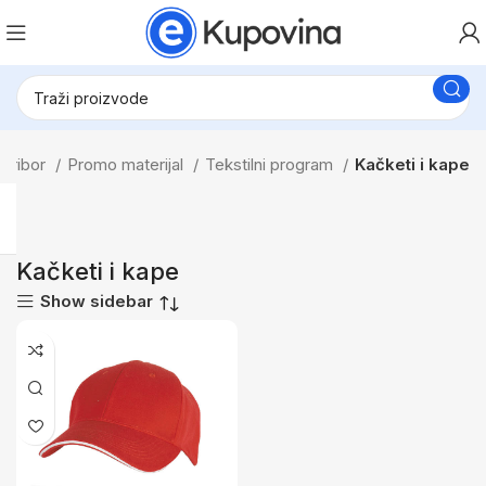
i pribor
Promo materijal
Tekstilni program
Kačketi i kape
Kačketi i kape
Show sidebar