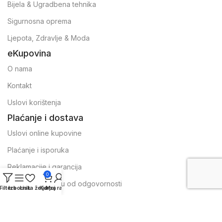
Bijela & Ugradbena tehnika
Sigurnosna oprema
Ljepota, Zdravlje & Moda
eKupovina
O nama
Kontakt
Uslovi korištenja
Plaćanje i dostava
Uslovi online kupovine
Plaćanje i isporuka
Reklamacije i garancija
0
Izjava o odricanju od odgovornosti
Filters
Izbornik
Lista želja
Korpa
Moj račun
Preuzmi mobilnu aplikaiju
Posebni popusti za kupovinu u aplikaciji.