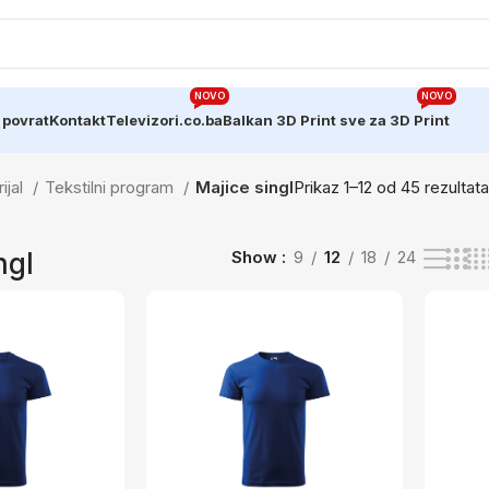
NOVO
NOVO
 povrat
Kontakt
Televizori.co.ba
Balkan 3D Print sve za 3D Print
ijal
Tekstilni program
Majice singl
Prikaz 1–12 od 45 rezultata
ngl
Show
9
12
18
24