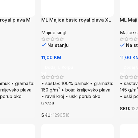
royal plava M
ML Majica basic royal plava XL
ML Maji
Majice singl
Majice s
Na stanju
Na st
11,00
KM
11,00
K
Dodaj U Korpu
Dodaj 
amuk • gramaža:
• sastav: 100% pamuk • gramaža:
• sasta
raljevsko plava
160 g/m² • boja: kraljevsko plava
145 g/m² 
i porub oko
• ravni kroj • uski porub oko
• uski p
izreza
SKU:
13
SKU:
1290516