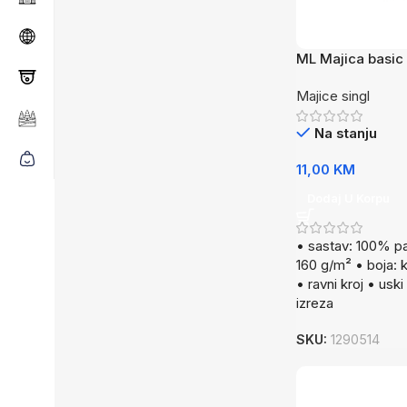
ML Majica basic 
Majice singl
Na stanju
11,00
KM
Dodaj U Korpu
• sastav: 100% p
160 g/m² • boja: k
• ravni kroj • usk
izreza
SKU:
1290514