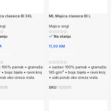
ca classice BI 3XL
ML Majica classice BI L
ingl
Majice singl
anju
Na stanju
M
11,00
KM
U Korpu
Dodaj U Korpu
v: 100% pamuk • gramaža:
• sastav: 100% pamuk • gramaža:
• boja: bijela • ravni kroj
145 g/m² • boja: bijela • ravni kroj
orub oko izreza vrata
• uski porub oko izreza vrata
20018
SKU:
1320015