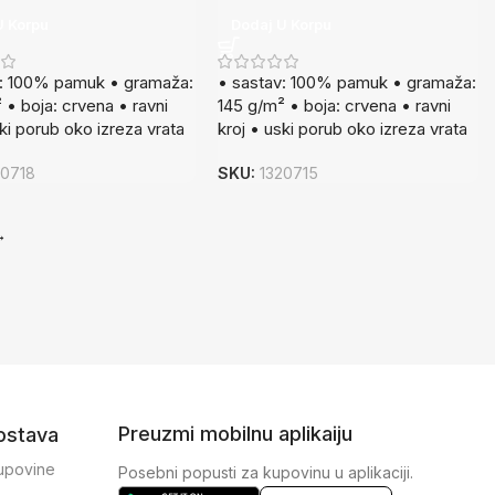
U Korpu
Dodaj U Korpu
v: 100% pamuk • gramaža:
• sastav: 100% pamuk • gramaža:
 • boja: crvena • ravni
145 g/m² • boja: crvena • ravni
ski porub oko izreza vrata
kroj • uski porub oko izreza vrata
20718
SKU:
1320715
→
Preuzmi mobilnu aplikaiju
dostava
kupovine
Posebni popusti za kupovinu u aplikaciji.