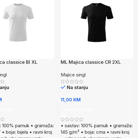
ca classice BI XL
ML Majica classice CR 2XL
ingl
Majice singl
anju
Na stanju
M
11,00
KM
U Korpu
Dodaj U Korpu
v: 100% pamuk • gramaža:
• sastav: 100% pamuk • gramaža:
• boja: bijela • ravni kroj
145 g/m² • boja: crna • ravni kroj