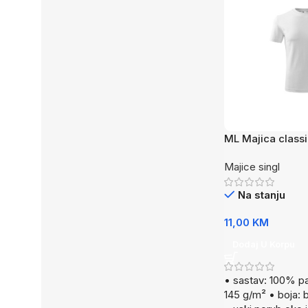
ML Majica classi
Majice singl
Na stanju
11,00
KM
Dodaj U Korpu
• sastav: 100% p
145 g/m² • boja: bi