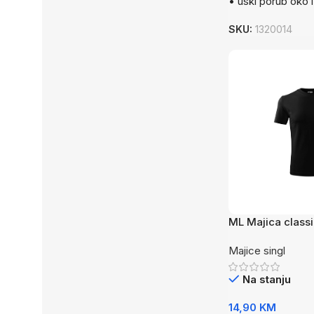
• uski porub oko 
SKU:
1320014
ML Majica class
Majice singl
Na stanju
14,90
KM