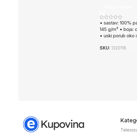
Dodaj U Korpu
• sastav: 100% p
145 g/m² • boja: c
• uski porub oko 
SKU:
1320118
Katego
Televizo