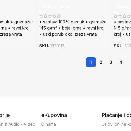
Dodaj U Korpu
Dodaj 
amuk • gramaža:
• sastav: 100% pamuk • gramaža:
• sasta
rna • ravni kroj
145 g/m² • boja: crna • ravni kroj
145 g/m²
izreza vrata
• uski porub oko izreza vrata
kroj • u
SKU:
1320113
SKU:
13
1
2
3
4
rije
eKupovina
Plaćanje i 
ri & Audio - Video
O nama
Uslovi online 