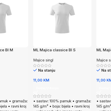
ce BI M
ML Majica classice BI S
ML Maji
Majice singl
Majice s
Na stanju
Na st
11,00
KM
11,00
K
Dodaj U Korpu
Dodaj 
amuk • gramaža:
• sastav: 100% pamuk • gramaža:
• sasta
jela • ravni kroj
145 g/m² • boja: bijela • ravni kroj
145 g/m² 