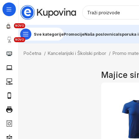
NOVO
Sve kategorije
Promocije
Naša poslovnica
Isporuka i
NOVO
Početna
Kancelarijski i Školski pribor
Promo mater
Majice si