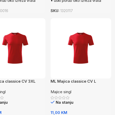
orub oko izreza vrata
• uski porub oko izreza vrata
20016
SKU:
1320117
ca classice CV 3XL
ML Majica classice CV L
ingl
Majice singl
anju
Na stanju
M
11,00
KM