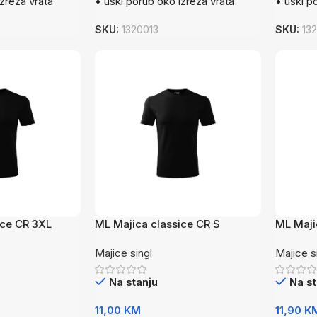
izreza vrata
• uski porub oko izreza vrata
• uski p
SKU:
1320013
SKU:
13
ice CR 3XL
ML Majica classice CR S
ML Maji
Majice singl
Majice s
Na stanju
Na st
11,00
KM
11,90
K