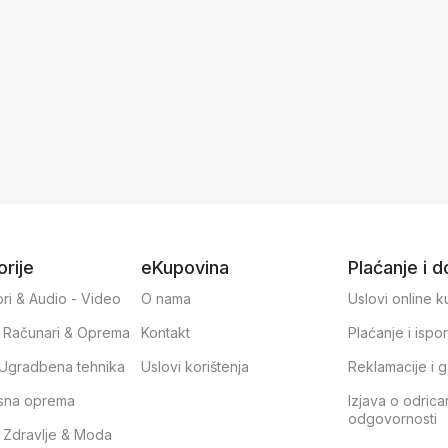
rije
eKupovina
Plaćanje i 
ri & Audio - Video
O nama
Uslovi online 
, Računari & Oprema
Kontakt
Plaćanje i ispo
& Ugradbena tehnika
Uslovi korištenja
Reklamacije i g
sna oprema
Izjava o odrica
odgovornosti
, Zdravlje & Moda