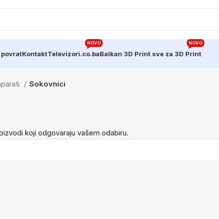
NOVO
NOVO
 povrat
Kontakt
Televizori.co.ba
Balkan 3D Print sve za 3D Print
aparati
Sokovnici
i
oizvodi koji odgovaraju vašem odabiru.