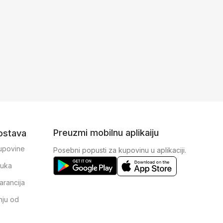
Preuzmi mobilnu aplikaiju
dostava
kupovine
Posebni popusti za kupovinu u aplikaciji.
ruka
arancija
nju od