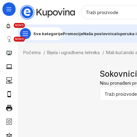
NOVO
Sve kategorije
Promocije
Naša poslovnica
Isporuka i
NOVO
Početna
Bijela i ugradbena tehnika
Mali kućanski 
Sokovnic
Nisu pronađeni pr