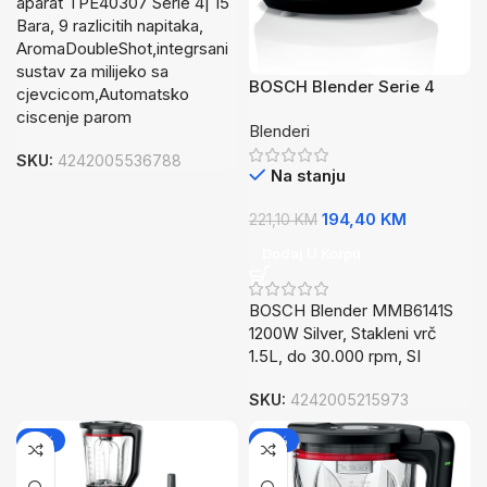
aparat TPE40307 Serie 4| 15
Bara, 9 razlicitih napitaka,
AromaDoubleShot,integrsani
sustav za milijeko sa
BOSCH Blender Serie 4
cjevcicom,Automatsko
,1200W Silver, 1.5L, do
ciscenje parom
Blenderi
30.000 rpm, SI
SKU:
4242005536788
Na stanju
194,40
KM
221,10
KM
Dodaj U Korpu
BOSCH Blender MMB6141S
1200W Silver, Stakleni vrč
1.5L, do 30.000 rpm, SI
SKU:
4242005215973
-14%
-12%