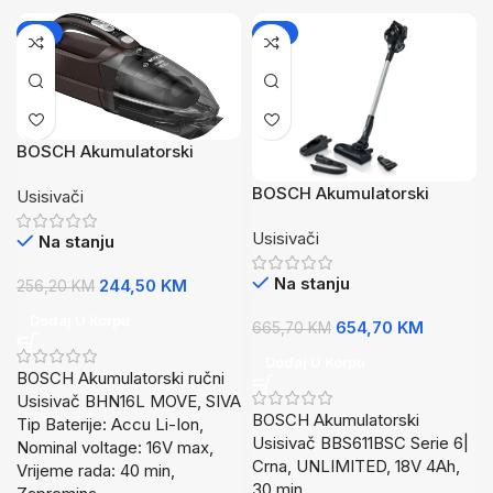
-5%
-2%
BOSCH Akumulatorski
Usisivač ručni, SIVA, 16V Li-
BOSCH Akumulatorski
Usisivači
Ion, 40min, CN
UsisivačSerie 6| Crna,
Usisivači
UNLIMITED, 18V 4Ah, 30
Na stanju
min
Na stanju
244,50
KM
256,20
KM
Dodaj U Korpu
654,70
KM
665,70
KM
Dodaj U Korpu
BOSCH Akumulatorski ručni
Usisivač BHN16L MOVE, SIVA
BOSCH Akumulatorski
Tip Baterije: Accu Li-Ion,
Usisivač BBS611BSC Serie 6|
Nominal voltage: 16V max,
Crna, UNLIMITED, 18V 4Ah,
Vrijeme rada: 40 min,
30 min