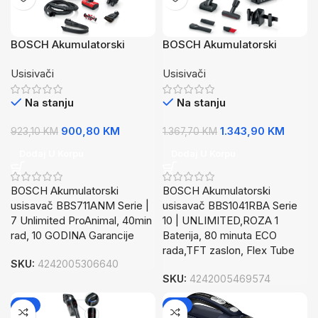
BOSCH Akumulatorski
BOSCH Akumulatorski
usisavačSerie | 7
usisavačSerie 10 |
Usisivači
Usisivači
UNLIMITED ProAnimal 40
UNLIMITED,ROZA1 Baterija,
min rad, 10 GODINA
80 minuta ECO rada
Na stanju
Na stanju
Garancije
900,80
KM
1.343,90
KM
923,10
KM
1.367,70
KM
Dodaj U Korpu
Dodaj U Korpu
BOSCH Akumulatorski
BOSCH Akumulatorski
usisavač BBS711ANM Serie |
usisavač BBS1041RBA Serie
7 Unlimited ProAnimal, 40min
10 | UNLIMITED,ROZA 1
rad, 10 GODINA Garancije
Baterija, 80 minuta ECO
rada,TFT zaslon, Flex Tube
SKU:
4242005306640
SKU:
4242005469574
-2%
-7%