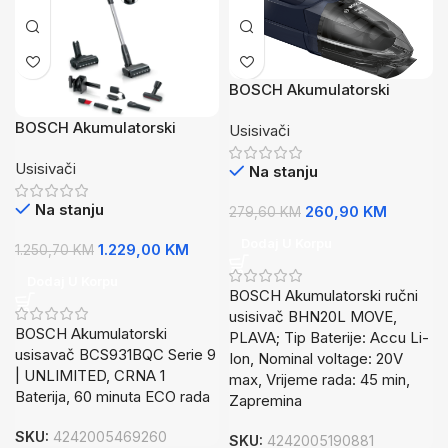
BOSCH Akumulatorski
usisivač ručni, PLAVI, 20V
BOSCH Akumulatorski
Usisivači
Li-Ion, 45min, CN
usisavačSerie 9 |
Usisivači
UNLIMITED, CRNA1 Baterija,
Na stanju
60 minuta ECO rada
Na stanju
260,90
KM
279,60
KM
Dodaj U Korpu
1.229,00
KM
1.250,70
KM
Dodaj U Korpu
BOSCH Akumulatorski ručni
usisivač BHN20L MOVE,
BOSCH Akumulatorski
PLAVA; Tip Baterije: Accu Li-
usisavač BCS931BQC Serie 9
Ion, Nominal voltage: 20V
| UNLIMITED, CRNA 1
max, Vrijeme rada: 45 min,
Baterija, 60 minuta ECO rada
Zapremina
SKU:
4242005469260
SKU:
4242005190881