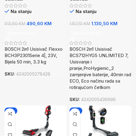
zamjenjive baterije, 40min
Na stanju
Na stanju
rad ECO
490,60
KM
1.130,50
KM
513,60
KM
1.157,10
KM
Dodaj U Korpu
Dodaj U Korpu
BOSCH 2in1 Usisivač Flexxo
BOSCH 2in1 Usisivač
BCH3P2301Serie 4|, 23V,
BCS712HYG5 UNLIMITED 7,
Bijela 50 min, 3.3 kg
Usisvanje i
pranje,ProHygienic,,2
SKU:
4242005278428
zamjenjive baterije, 40min rad
ECO, Eco načinu rada sa
rotirajućom četkom
SKU:
4242005436996
-2%
-2%