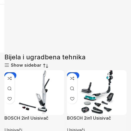
Bijela i ugradbena tehnika
Show sidebar
-4%
-2%
BOSCH 2in1 Usisivač
BOSCH 2in1 Usisivač
FlexxoSerie 4|, 23V, Bijela
UNLIMITED7Usisvanje i
Usisivači
Usisivači
50 min, 3.3 kg
pranje,ProHygienic,2