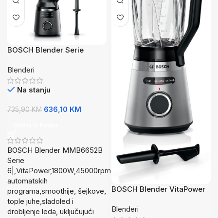
BOSCH Blender Serie
6|,VitaPower,1800W,45000
Blenderi
rpm,6 automatskih
programa
Na stanju
636,10
KM
735,90
KM
Dodaj U Korpu
BOSCH Blender MMB6652B
Serie
6|,VitaPower,1800W,45000rpm,6
automatskih
BOSCH Blender VitaPower
programa,smoothije, šejkove,
Serie | 4, 1200W, 30.000
tople juhe,sladoled i
Blenderi
rpm ProPerformance
drobljenje leda, uključujući