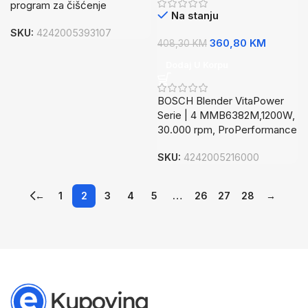
program za čišćenje
Na stanju
SKU:
4242005393107
360,80
KM
408,30
KM
Dodaj U Korpu
BOSCH Blender VitaPower
Serie | 4 MMB6382M,1200W,
30.000 rpm, ProPerformance
SKU:
4242005216000
←
1
2
3
4
5
…
26
27
28
→