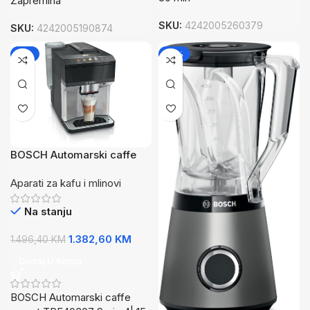
Zapremina
SKU:
4242005260379
SKU:
4242005190874
-8%
-12%
BOSCH Automarski caffe
aparat,15 bar,9 odabira
Aparati za kafu i mlinovi
pićaaromaDouble Shot: vrlo
jaka kafa
Na stanju
1.382,60
KM
1.496,40
KM
Dodaj U Korpu
BOSCH Automarski caffe