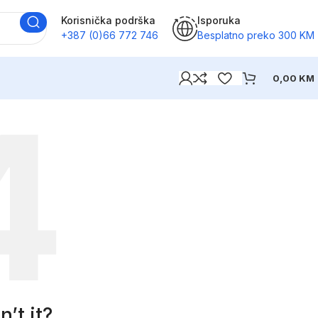
Korisnička podrška
Isporuka
+387 (0)66 772 746
Besplatno preko 300 KM
0,00
KM
’t it?