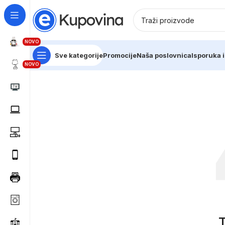
NOVO
Sve kategorije
Promocije
Naša poslovnica
Isporuka i
NOVO
T