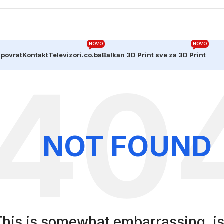
NOVO
NOVO
 povrat
Kontakt
Televizori.co.ba
Balkan 3D Print sve za 3D Print
NOT FOUND
his is somewhat embarrassing, isn