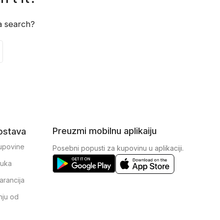
 a search?
Preuzmi mobilnu aplikaiju
dostava
kupovine
Posebni popusti za kupovinu u aplikaciji.
ruka
arancija
nju od