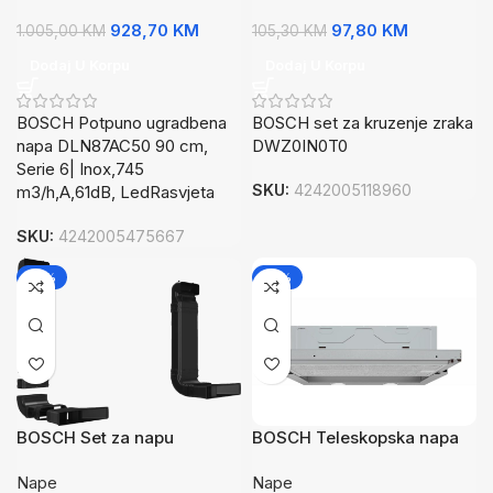
928,70
KM
97,80
KM
1.005,00
KM
105,30
KM
Dodaj U Korpu
Dodaj U Korpu
BOSCH Potpuno ugradbena
BOSCH set za kruzenje zraka
napa DLN87AC50 90 cm,
DWZ0IN0T0
Serie 6| Inox,745
SKU:
4242005118960
m3/h,A,61dB, LedRasvjeta
SKU:
4242005475667
-13%
-10%
BOSCH Set za napu
BOSCH Teleskopska napa
HEZ9VDKR1Za ploče sa
Serie 2|, 394m3/h, 68
Nape
Nape
ventilacijomAll type (60 cm,
dBOld Model: BOSCH