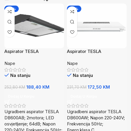
-25%
-26%
Aspirator TESLA
Aspirator TESLA
DB600AB/60cm/2
DB600AW/60cm 350m3/h/
Nape
Nape
350m3/h/crna; 64dB;
Bijela; 2 motora; 64dB;
Na stanju
Na stanju
188,40
KM
172,50
KM
252,80
KM
231,70
KM
Dodaj U Korpu
Dodaj U Korpu
Ugradbeni aspirator TESLA
Ugradbeni aspirator TESLA
DB600AB; 2motora; LED
DB600AW; Napon 220-240V;
osvjetljenje; 64dB; Napon
Frekvencija 50Hz;
220-240V; Frekvencija 50Hz;
Energ.klasa C