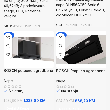
60 cm; D; 300 m3/h; Buka:
napa DLN56AC50 Serie 6|
46/62dB; 3 podešavanja
645 m3/h, B, Buka: 50/66dB,
snage; LED; Potrebna
oldModel: DHL575C
veličina
SKU:
4242005475360
SKU:
4242005095476
-7%
-7%
BOSCH potpuno ugradbena
BOSCH Potpuno ugradbena
napa Serie 6|, 699m2/h,
napa, Serie 6|, CRNA,645
Nape
Nape
57dB, CRNA,potpuno
m3/h, 60 cm,66dB,Led
integrisana
rasvjeta
Na stanju
Na stanju
1.333,80
KM
868,70
KM
1.437,90
KM
934,80
KM
Dodaj U Korpu
Dodaj U Korpu