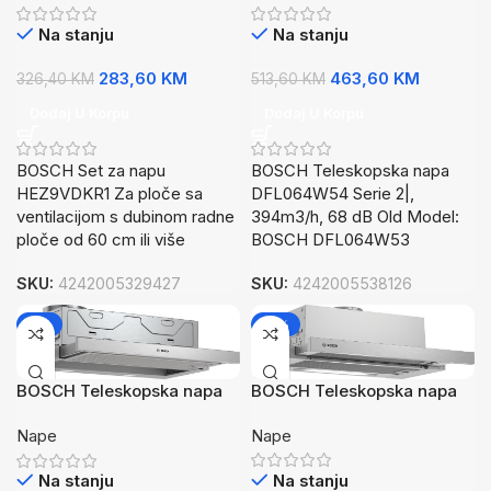
70cm i 80 cm)
DFL064W53
Na stanju
Na stanju
283,60
KM
463,60
KM
326,40
KM
513,60
KM
Dodaj U Korpu
Dodaj U Korpu
BOSCH Set za napu
BOSCH Teleskopska napa
HEZ9VDKR1 Za ploče sa
DFL064W54 Serie 2|,
ventilacijom s dubinom radne
394m3/h, 68 dB Old Model:
ploče od 60 cm ili više
BOSCH DFL064W53
SKU:
4242005329427
SKU:
4242005538126
-9%
-14%
BOSCH Teleskopska napa
BOSCH Teleskopska napa
Serie 4| 368m3/h,
Serie 4| 271m3/h,
Nape
Nape
Buka:62/68dB, IT
Buka:49/62dB, DE
Na stanju
Na stanju