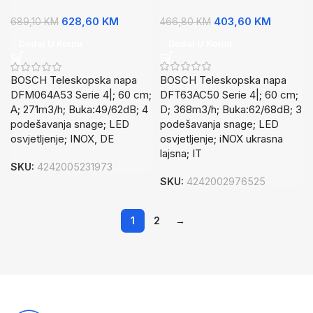
403,60
KM
628,60
KM
466,80
KM
689,10
KM
Dodaj U Korpu
Dodaj U Korpu
BOSCH Teleskopska napa
BOSCH Teleskopska napa
DFT63AC50 Serie 4|; 60 cm;
DFM064A53 Serie 4|; 60 cm;
D; 368m3/h; Buka:62/68dB; 3
A; 271m3/h; Buka:49/62dB; 4
podešavanja snage; LED
podešavanja snage; LED
osvjetljenje; iNOX ukrasna
osvjetljenje; INOX, DE
lajsna; IT
SKU:
4242005231973
SKU:
4242002976525
1
2
→