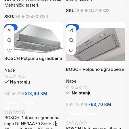
Mehanički tasteri
SKU:
8606034700323
SKU:
8606034700330
-13%
-12%
BOSCH Potpuno ugradbena
napa Serie 2| 300 m3/h,
BOSCH Potpuno ugradbena
Nape
Buka: 46/62dB, IT
napa Serie 6| 645 m3/h,B
Nape
Buka: 50/66dB, oldModel:
Na stanju
DHL575C
Na stanju
313,60
KM
361,50
KM
Dodaj U Korpu
793,70
KM
899,70
KM
Dodaj U Korpu
BOSCH Potpuno ugradbena
napa DLN53AA70 Serie 2|;
BOSCH Potpuno ugradbena