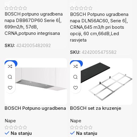
BOSCH potpuno ugradbena
BOSCH Potpuno ugradbena
napa DBB67DP60 Serie 6|,
napa DLN56AC60, Serie 6|,
699m2/h, 57dB,
CRNA,645 m3/h pri boots
CRNA,potpuno integrisana
opciji, 60 cm,66dB,Led
rasvjeta
SKU:
4242005482092
SKU:
4242005475582
-8%
-7%
BOSCH Potpuno ugradbena
BOSCH set za kruzenje
napa,,90 cm, Serie 6|
zraka
Nape
Nape
Inox,745 m3/h,A,61dB,
LedRasvjeta
Na stanju
Na stanju