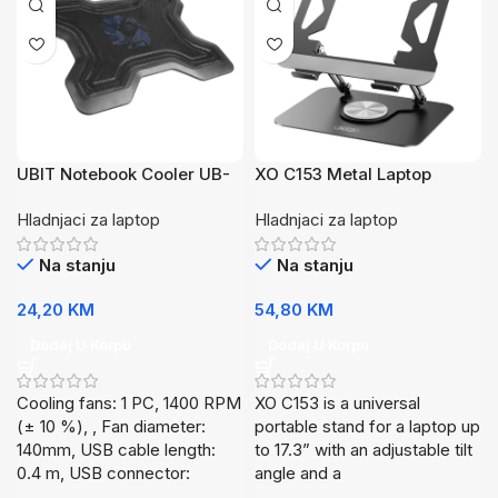
UBIT Notebook Cooler UB-
XO C153 Metal Laptop
878
Stand
Hladnjaci za laptop
Hladnjaci za laptop
Na stanju
Na stanju
24,20
KM
54,80
KM
Dodaj U Korpu
Dodaj U Korpu
Cooling fans: 1 PC, 1400 RPM
XO C153 is a universal
(± 10 %), , Fan diameter:
portable stand for a laptop up
140mm, USB cable length:
to 17.3” with an adjustable tilt
0.4 m, USB connector:
angle and a