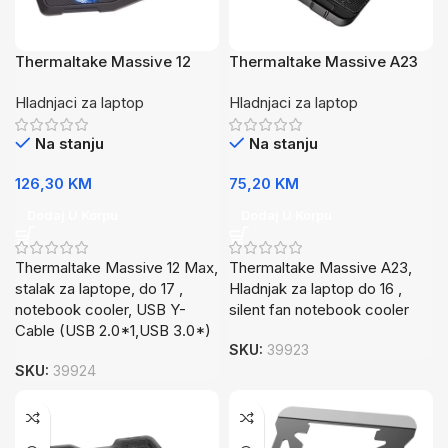
Thermaltake Massive 12
Thermaltake Massive A23
Max Notebook Cooler
Notebook Cooler
Hladnjaci za laptop
Hladnjaci za laptop
Na stanju
Na stanju
126,30
KM
75,20
KM
Dodaj U Korpu
Dodaj U Korpu
Thermaltake Massive 12 Max,
Thermaltake Massive A23,
stalak za laptope, do 17 ,
Hladnjak za laptop do 16 ,
notebook cooler, USB Y-
silent fan notebook cooler
Cable (USB 2.0*1,USB 3.0*)
SKU:
39923
SKU:
39924