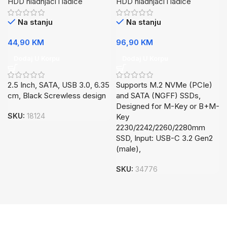
HDD hladnjaci i ladice
HDD hladnjaci i ladice
Na stanju
Na stanju
44,90
KM
96,90
KM
Dodaj U Korpu
Dodaj U Korpu
2.5 Inch, SATA, USB 3.0, 6.35
Supports M.2 NVMe (PCIe)
cm, Black Screwless design
and SATA (NGFF) SSDs,
Designed for M-Key or B+M-
SKU:
18124
Key
2230/2242/2260/2280mm
SSD, Input: USB-C 3.2 Gen2
(male),
SKU:
34776