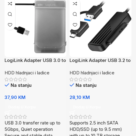
LogiLink Adapter USB 3.0 to
LogiLink Adapter USB 3.2 to
SATA with Case AU0037
SATA AU0062
HDD hladnjaci i ladice
HDD hladnjaci i ladice
Na stanju
Na stanju
37,90
KM
28,10
KM
Dodaj U Korpu
Dodaj U Korpu
USB 3.0 transfer rate up to
Supports 2.5 inch SATA
5Gbps, Quiet operation
HDD/SSD (up to 9.5 mm)
Secure and stable data
with up to 10 TB storage