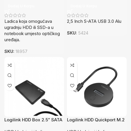
Dodaj U Korpu
Dodaj U Korpu
Ladica koja omogućava
2,5 Inch S-ATA USB 3.0 Alu
ugradnju HDD ili SSD-a u
SKU:
5424
notebook umjesto optičkog
uređaja.
SKU:
18957
Logilink HDD Box 2.5” SATA
Logilink HDD Quickport M.2
USB 3.0 UA0256
NVMe QP0032