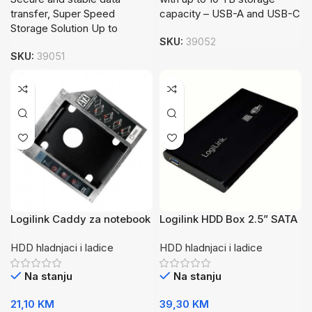
transfer, Super Speed
capacity – USB-A and USB-C
Storage Solution Up to
SKU:
39052
SKU:
39051
Logilink Caddy za notebook
Logilink HDD Box 2.5” SATA
DVD to HDD/SSD 12.7mm
USB 3.0 UA0106
HDD hladnjaci i ladice
HDD hladnjaci i ladice
AD0016
Na stanju
Na stanju
21,10
KM
39,30
KM