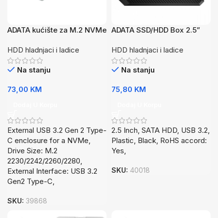
ADATA kućište za M.2 NVMe
ADATA SSD/HDD Box 2.5”
SSD Box Type-C EC680
SATA USB 3.2 EC600
HDD hladnjaci i ladice
HDD hladnjaci i ladice
Na stanju
Na stanju
73,00
KM
75,80
KM
Dodaj U Korpu
Dodaj U Korpu
External USB 3.2 Gen 2 Type-
2.5 Inch, SATA HDD, USB 3.2,
C enclosure for a NVMe,
Plastic, Black, RoHS accord:
Drive Size: M.2
Yes,
2230/2242/2260/2280,
SKU:
40018
External Interface: USB 3.2
Gen2 Type-C,
SKU:
39868