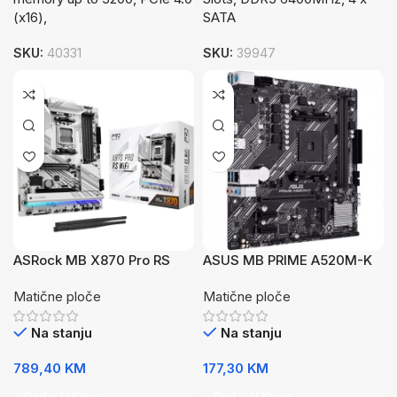
(x16),
SATA
SKU:
40331
SKU:
39947
ASRock MB X870 Pro RS
ASUS MB PRIME A520M-K
DDR5 WiFi
Matične ploče
Matične ploče
Na stanju
Na stanju
789,40
KM
177,30
KM
Dodaj U Korpu
Dodaj U Korpu