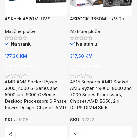
ASRock A520M-HVS
ASROCK B650M-H/M.2+
Matične ploče
Matične ploče
Na stanju
Na stanju
177,30
KM
317,50
KM
Dodaj U Korpu
Dodaj U Korpu
AMD AM4 Socket Ryzen
AM5 Supports AMD Socket
3000, 4000 G-Series and
AM5 Ryzen™ 9000, 8000 and
5000 and 5000 G-Series
7000 Series Processors,
Desktop Processors 6 Phase
Chipset AMD B650, 2 x
Power Design, Chipset: AMD
DDR5 DIMM Slots,
SKU:
35015
SKU:
37222