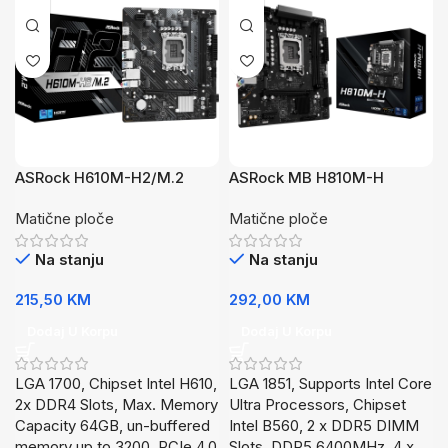
ASRock H610M-H2/M.2
ASRock MB H810M-H
Matične ploče
Matične ploče
Na stanju
Na stanju
215,50
KM
292,00
KM
Dodaj U Korpu
Dodaj U Korpu
LGA 1700, Chipset Intel H610,
LGA 1851, Supports Intel Core
2x DDR4 Slots, Max. Memory
Ultra Processors, Chipset
Capacity 64GB, un-buffered
Intel B560, 2 x DDR5 DIMM
memory up to 3200, PCIe 4.0
Slots, DDR5 6400MHz, 4 x