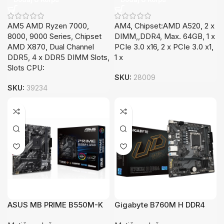
AM5 AMD Ryzen 7000,
AM4, Chipset:AMD A520, 2 x
8000, 9000 Series, Chipset
DIMM,,DDR4, Max. 64GB, 1 x
AMD X870, Dual Channel
PCIe 3.0 x16, 2 x PCIe 3.0 x1,
DDR5, 4 x DDR5 DIMM Slots,
1 x
Slots CPU:
SKU:
28009
SKU:
39234
ASUS MB PRIME B550M-K
Gigabyte B760M H DDR4
ARGB AM4