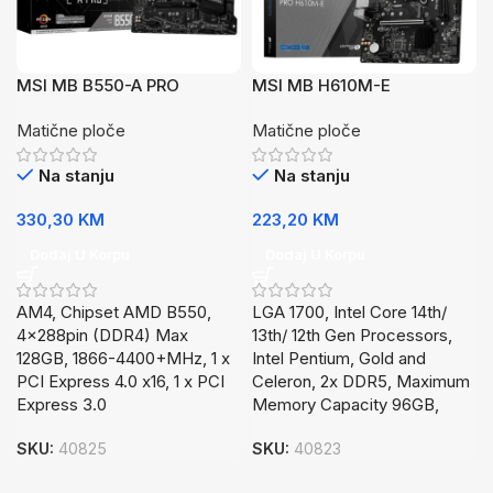
MSI MB B550-A PRO
MSI MB H610M-E
Matične ploče
Matične ploče
Na stanju
Na stanju
330,30
KM
223,20
KM
Dodaj U Korpu
Dodaj U Korpu
AM4, Chipset AMD B550,
LGA 1700, Intel Core 14th/
4x288pin (DDR4) Max
13th/ 12th Gen Processors,
128GB, 1866-4400+MHz, 1 x
Intel Pentium, Gold and
PCI Express 4.0 x16, 1 x PCI
Celeron, 2x DDR5, Maximum
Express 3.0
Memory Capacity 96GB,
SKU:
40825
SKU:
40823