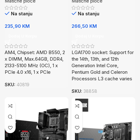
Matične ploče
Matične ploče
Na stanju
Na stanju
235,90
KM
266,50
KM
Dodaj U Korpu
Dodaj U Korpu
AM4, Chipset: AMD B550, 2
LGA1700 socket: Support for
x DIMM, Max.64GB, DDR4,
the 14th, 13th, and 12th
2133-5100 MHz (OC), 1 x
Generation Intel Core,
PCIe 4.0 x16, 1 x PCIe
Pentium Gold and Celeron
Processors L3 cache varies
SKU:
40819
SKU:
38858