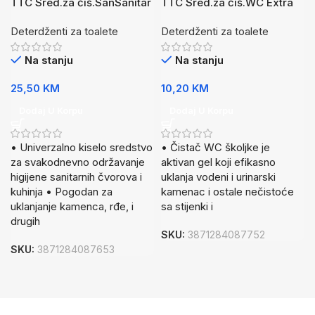
TTC Sred.za čiš.SanSanitar
TTC Sred.za čiš.WC Extra
5L
750ml
Deterdženti za toalete
Deterdženti za toalete
Na stanju
Na stanju
25,50
KM
10,20
KM
Dodaj U Korpu
Dodaj U Korpu
• Univerzalno kiselo sredstvo
• Čistač WC školjke je
za svakodnevno održavanje
aktivan gel koji efikasno
higijene sanitarnih čvorova i
uklanja vodeni i urinarski
kuhinja • Pogodan za
kamenac i ostale nečistoće
uklanjanje kamenca, rđe, i
sa stijenki i
drugih
SKU:
3871284087752
SKU:
3871284087653