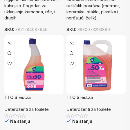
kuhinja • Pogodan za
različitih površina (mermer,
uklanjanje kamenca, rđe, i
keramika, staklo, plastika i
drugih
nerđajući čelik).
SKU:
3871284087646
SKU:
3830073293880
TTC Sred.za
TTC Sred.za
čiš.Sanit.PRO50 1L
čiš.Sanit.PRO50 5L
Deterdženti za toalete
Deterdženti za toalete
Na stanju
Na stanju