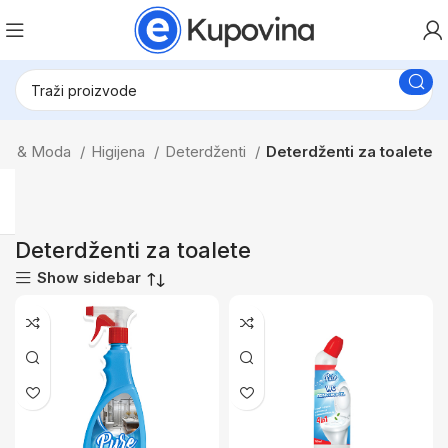
vlje & Moda
Higijena
Deterdženti
Deterdženti za toalete
Deterdženti za toalete
Show sidebar