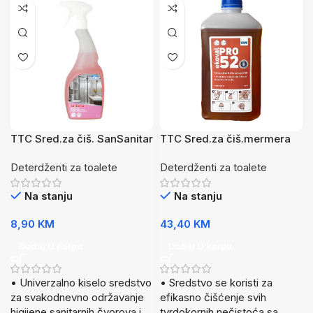
TTC Sred.za čiš. SanSanitar
TTC Sred.za čiš.mermera
1L
PRO52 2L
Deterdženti za toalete
Deterdženti za toalete
Na stanju
Na stanju
8,90
KM
43,40
KM
Dodaj U Korpu
Dodaj U Korpu
• Univerzalno kiselo sredstvo
• Sredstvo se koristi za
za svakodnevno održavanje
efikasno čišćenje svih
higijene sanitarnih čvorova i
tvrdokornih nečistoća sa