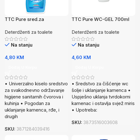
TTC Pure sred.za
TTC Pure WC-GEL 700ml
čiš.san.750ml
Deterdženti za toalete
Deterdženti za toalete
Na stanju
Na stanju
4,80
KM
4,60
KM
Dodaj U Korpu
Dodaj U Korpu
• Univerzalno kiselo sredstvo
• Sredstvo za čišćenje wc
za svakodnevno održavanje
šolje i uklanjanje kamenca •
higijene sanitarnih čvorova i
Uspješno uklanja tvrdokorni
kuhinja • Pogodan za
kamenac i ostavlja svjež miris
uklanjanje kamenca, rđe, i
• Upotreba:
drugih
SKU:
3873516003608
SKU:
3871284039416