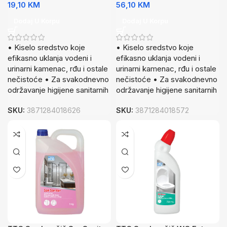
19,10
KM
56,10
KM
Dodaj U Korpu
Dodaj U Korpu
• Kiselo sredstvo koje
• Kiselo sredstvo koje
efikasno uklanja vodeni i
efikasno uklanja vodeni i
urinarni kamenac, rđu i ostale
urinarni kamenac, rđu i ostale
nečistoće • Za svakodnevno
nečistoće • Za svakodnevno
održavanje higijene sanitarnih
održavanje higijene sanitarnih
SKU:
3871284018626
SKU:
3871284018572