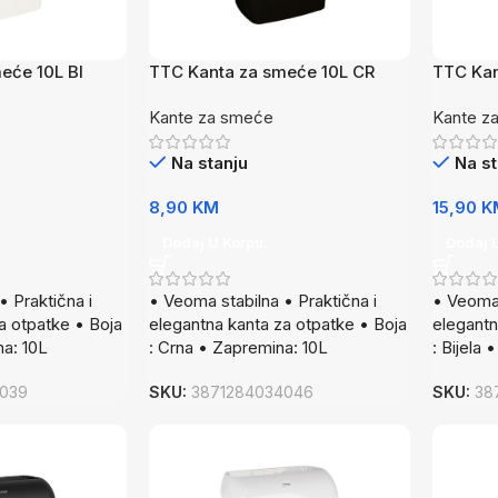
eće 10L BI
TTC Kanta za smeće 10L CR
TTC Kan
Kante za smeće
Kante z
Na stanju
Na st
8,90
KM
15,90
K
Dodaj U Korpu
Dodaj 
• Praktična i
• Veoma stabilna • Praktična i
• Veoma 
a otpatke • Boja
elegantna kanta za otpatke • Boja
elegantn
na: 10L
: Crna • Zapremina: 10L
: Bijela
039
SKU:
3871284034046
SKU:
38