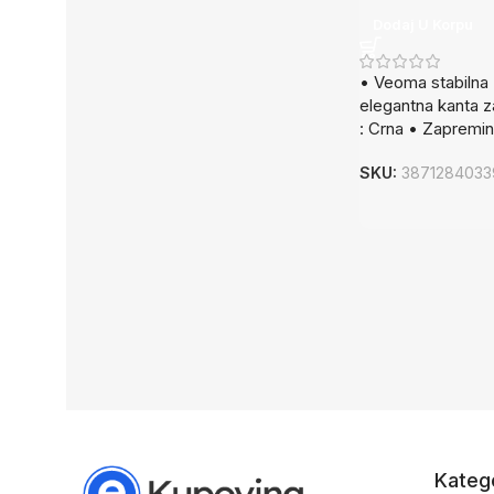
Dodaj U Korpu
• Veoma stabilna 
elegantna kanta z
: Crna • Zapremin
SKU:
3871284033
Katego