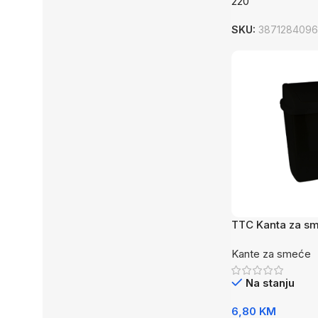
220
SKU:
387128409
TTC Kanta za s
Kante za smeće
Na stanju
6,80
KM