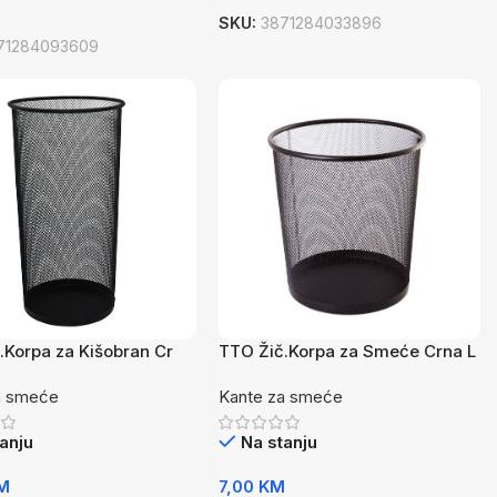
SKU:
3871284033896
71284093609
.Korpa za Kišobran Cr
TTO Žič.Korpa za Smeće Crna L
a smeće
Kante za smeće
anju
Na stanju
M
7,00
KM