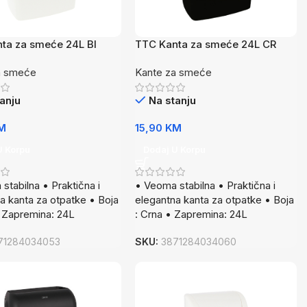
ta za smeće 24L BI
TTC Kanta za smeće 24L CR
a smeće
Kante za smeće
anju
Na stanju
M
15,90
KM
U Korpu
Dodaj U Korpu
stabilna • Praktična i
• Veoma stabilna • Praktična i
a kanta za otpatke • Boja
elegantna kanta za otpatke • Boja
 • Zapremina: 24L
: Crna • Zapremina: 24L
71284034053
SKU:
3871284034060