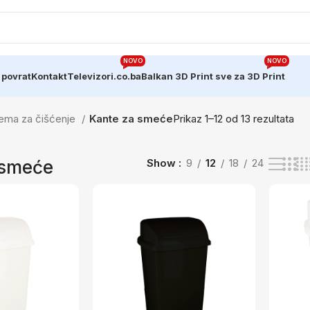
NOVO
NOVO
 povrat
Kontakt
Televizori.co.ba
Balkan 3D Print sve za 3D Print
ema za čišćenje
Kante za smeće
Prikaz 1–12 od 13 rezultata
 smeće
Show
9
12
18
24