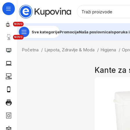
NOVO
Sve kategorije
Promocije
Naša poslovnica
Isporuka i
NOVO
Početna
Ljepota, Zdravlje & Moda
Higijena
Opr
Kante za