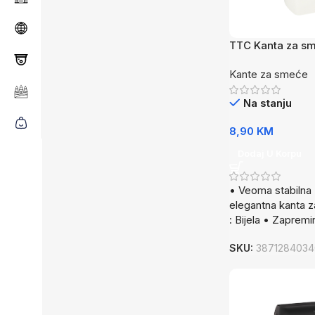
TTC Kanta za sm
Kante za smeće
Na stanju
8,90
KM
Dodaj U Korpu
• Veoma stabilna 
elegantna kanta z
: Bijela • Zapremi
SKU:
3871284034