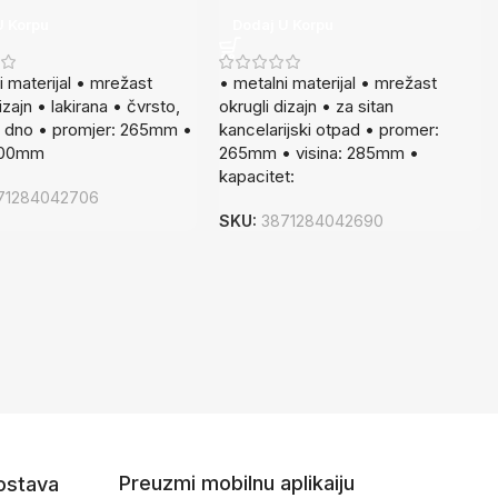
U Korpu
Dodaj U Korpu
i materijal • mrežast
• metalni materijal • mrežast
izajn • lakirana • čvrsto,
okrugli dizajn • za sitan
vo dno • promjer: 265mm •
kancelarijski otpad • promer:
 500mm
265mm • visina: 285mm •
kapacitet:
71284042706
SKU:
3871284042690
Preuzmi mobilnu aplikaiju
dostava