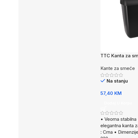
TTC Kanta za s
Kante za smeće
Na stanju
57,40
KM
Dodaj U Korpu
• Veoma stabilna 
elegantna kanta z
: Crna • Dimenzij