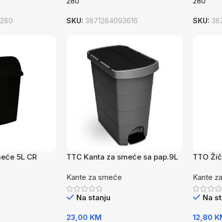
280
280
6280
SKU:
3871284093616
SKU:
38
meće 5L CR
TTC Kanta za smeće sa pap.9L
TTO Žič
CR
Kante za smeće
Kante z
Na stanju
Na st
23,00
KM
12,80
K