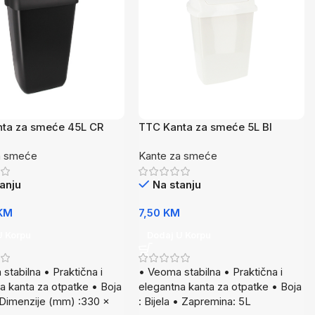
ta za smeće 45L CR
TTC Kanta za smeće 5L BI
a smeće
Kante za smeće
anju
Na stanju
KM
7,50
KM
U Korpu
Dodaj U Korpu
stabilna • Praktična i
• Veoma stabilna • Praktična i
a kanta za otpatke • Boja
elegantna kanta za otpatke • Boja
 Dimenzije (mm) :330 x
: Bijela • Zapremina: 5L