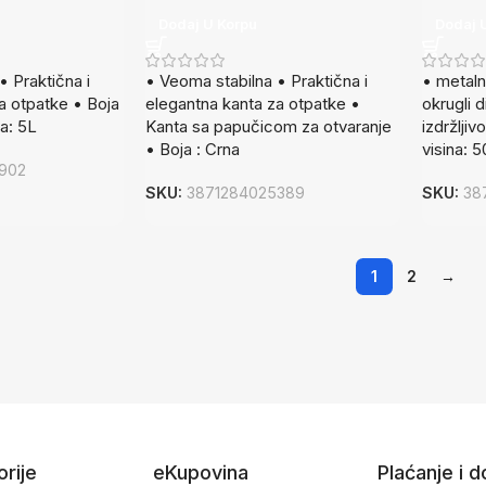
Dodaj U Korpu
Dodaj 
• Praktična i
• Veoma stabilna • Praktična i
• metaln
a otpatke • Boja
elegantna kanta za otpatke •
okrugli d
a: 5L
Kanta sa papučicom za otvaranje
izdržlji
• Boja : Crna
visina:
902
SKU:
3871284025389
SKU:
38
1
2
→
rije
eKupovina
Plaćanje i 