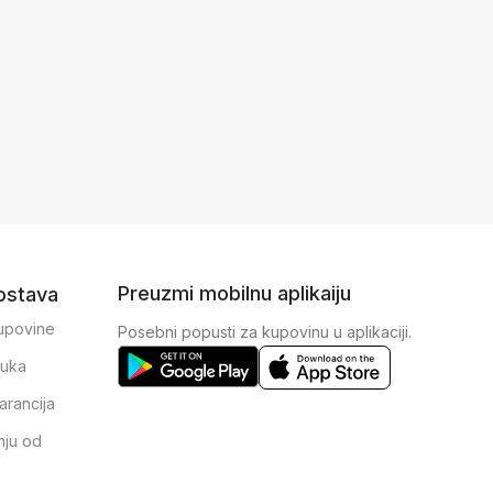
Preuzmi mobilnu aplikaiju
dostava
kupovine
Posebni popusti za kupovinu u aplikaciji.
ruka
arancija
nju od