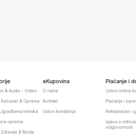
rije
eKupovina
Plaćanje i 
ri & Audio - Video
O nama
Uslovi online 
, Računari & Oprema
Kontakt
Plaćanje i ispo
& Ugradbena tehnika
Uslovi korištenja
Reklamacije i g
sna oprema
Izjava o odrica
odgovornosti
, Zdravlje & Moda