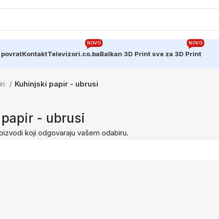
NOVO
NOVO
 povrat
Kontakt
Televizori.co.ba
Balkan 3D Print sve za 3D Print
ri
Kuhinjski papir - ubrusi
 papir - ubrusi
oizvodi koji odgovaraju vašem odabiru.