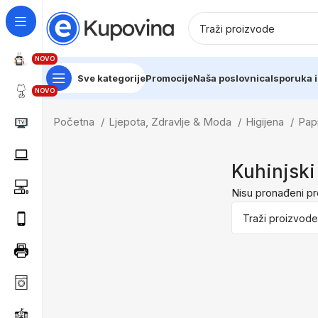
NOVO
Sve kategorije
Promocije
Naša poslovnica
Isporuka i
NOVO
Početna
Ljepota, Zdravlje & Moda
Higijena
Papi
Kuhinjski
Nisu pronađeni pr