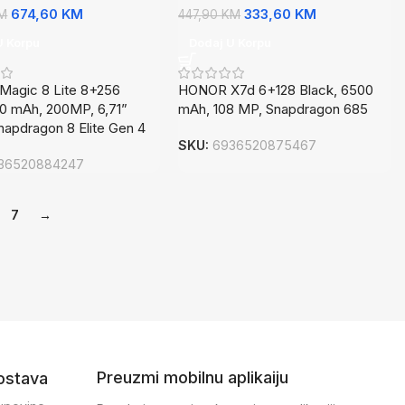
674,60
KM
333,60
KM
M
447,90
KM
U Korpu
Dodaj U Korpu
agic 8 Lite 8+256
HONOR X7d 6+128 Black, 6500
0 mAh, 200MP, 6,71”
mAh, 108 MP, Snapdragon 685
napdragon 8 Elite Gen 4
SKU:
6936520875467
36520884247
7
→
Preuzmi mobilnu aplikaiju
dostava