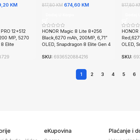
9,20
KM
674,60
KM
817,80
KM
817,80
K
Dodaj U Korpu
Dodaj 
PRO 12+512
HONOR Magic 8 Lite 8+256
HONOR M
 200 MP, 5270
Black,6270 mAh, 200MP, 6,71”
Red,627
8 Elite
OLED, Snapdragon 8 Elite Gen 4
OLED, S
8729
SKU:
6936520884216
SKU:
69
1
2
3
4
5
6
rije
eKupovina
Plaćanje i 