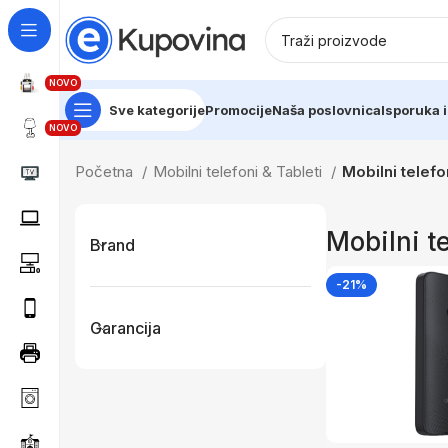
NOVO
Sve kategorije
Promocije
Naša poslovnica
Isporuka i
NOVO
Početna
Mobilni telefoni & Tableti
Mobilni telefo
Mobilni te
Brand
-21%
Garancija