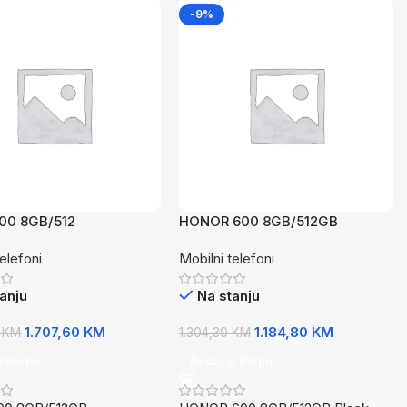
-9%
00 8GB/512
HONOR 600 8GB/512GB
zastaHonor 600 8GB/512
BlackHONOR 600 8GB/512GB
telefoni
Mobilni telefoni
zasta
Black
anju
Na stanju
1.707,60
KM
1.184,80
KM
0
KM
1.304,30
KM
U Korpu
Dodaj U Korpu