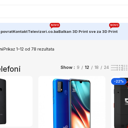
NOVO
NOVO
 povrat
Kontakt
Televizori.co.ba
Balkan 3D Print sve za 3D Print
ni
Prikaz 1–12 od 78 rezultata
lefoni
Show
9
12
18
24
-22%