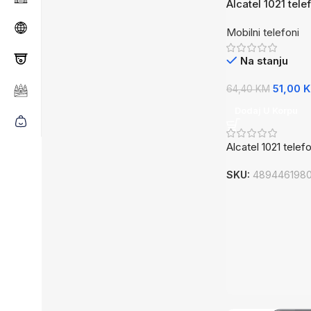
Alcatel 1021 tele
Mobilni telefoni
Na stanju
51,00
64,40
KM
Dodaj U Korpu
Alcatel 1021 telef
SKU:
4894461980