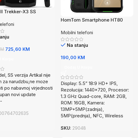
ll Trekker-X3 SS
HomTom Smartphone HT80
telefoni
Green
Mobilni telefoni
anju
Na stanju
725,60
KM
KM
190,00
KM
U Korpu
Dodaj U Korpu
l, SS verzija Artikal nije
n za narudzbu,ne moze
Display: 5.5” 18:9 HD+ IPS,
ti po nabavnoj virjednosti
Rezolucija: 1440×720, Procesor:
tupan novi update
1.3 GHz Quad-core, RAM: 2GB,
a-
ROM: 16GB, Kamera:
13MP+5MP(zadnja),
00764702635
5MP(prednja), NFC, Wireless
SKU:
29048