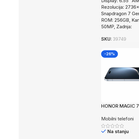
Display: 6.55” A
Rezolucija: 2736x
Snapdragon 7 Ge
ROM: 256GB, Kam
50MP, Zadnja:
SKU:
39749
-26%
HONOR MAGIC 7 
Grey 6.8” OLED,
Mobilni telefoni
mAh Snapdragon 
Na stanju