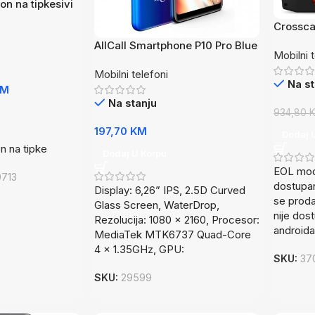
fon na tipkesivi
Crossca
AllCall Smartphone P10 Pro Blue
Mobilni 
Mobilni telefoni
Na st
KM
Na stanju
934,80
197,70
KM
Dodaj 
on na tipke
Dodaj U Korpu
EOL mode
713
dostupa
Display: 6,26” IPS, 2.5D Curved
se proda
Glass Screen, WaterDrop,
nije dos
Rezolucija: 1080 x 2160, Procesor:
android
MediaTek MTK6737 Quad-Core
4 x 1.35GHz, GPU:
SKU:
37
SKU:
29599