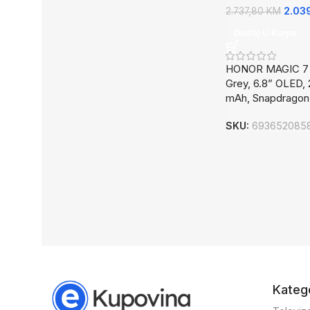
2.03
2.737,80
KM
Dodaj U Korpu
HONOR MAGIC 7 
Grey, 6.8” OLED,
mAh, Snapdragon 
SKU:
693652085
Katego