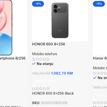
-9%
-9%
HONOR 600 8+256
BlackHONOR 600 8+256 Black
Mobilni telefoni
rtphone 8/256
Honor 6
Narand
Na stanju
Mobilni 
Narand
1.082,70
KM
1.192,00
KM
Na st
Dodaj U Korpu
1.880,0
HONOR 600 8+256 Black
Dodaj 
SKU:
6936520895168