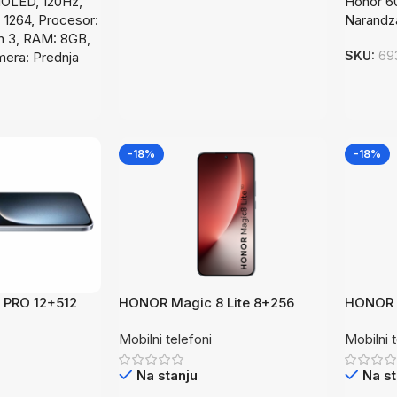
MOLED, 120Hz,
Honor 6
 1264, Procesor:
Narandz
n 3, RAM: 8GB,
SKU:
69
era: Prednja
-18%
-18%
PRO 12+512
HONOR Magic 8 Lite 8+256
HONOR M
 200 MP, 5270
Black6270 mAh, 200MP, 6,71”
Red6270
Mobilni telefoni
Mobilni 
8 Elite
OLEDSnapdragon 8 Elite Gen 5
OLEDSna
Na stanju
Na st