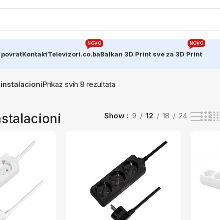
NOVO
NOVO
 povrat
Kontakt
Televizori.co.ba
Balkan 3D Print sve za 3D Print
instalacioni
Prikaz svih 8 rezultata
nstalacioni
Show
9
12
18
24