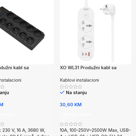
odužni kabl sa
XO WL31 Produžni kabl sa
nskom zaštitom 10
zaštitom 3 utičnica 2xType-C
nstalacioni
Kablovi instalacioni
a, USB izlazima, 2m
1xUSB 30W 1,5m
0S2M-PROT
anju
Na stanju
M
30,60
KM
U Korpu
Dodaj U Korpu
: 230 V, 16 A, 3680 W,
10A, 100-250V~2500W Max, USB-