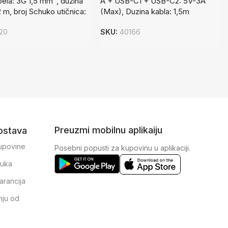
bela: 3G 1,5 mm², dužina
A + USB-C1 + USB-C2: 5V-3A
2 m, broj Schuko utičnica:
(Max), Duzina kabla: 1,5m
120
SKU:
40166
Preuzmi mobilnu aplikaiju
dostava
kupovine
Posebni popusti za kupovinu u aplikaciji.
ruka
arancija
nju od