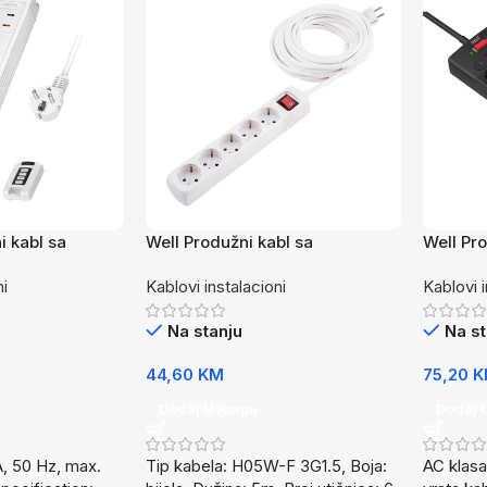
i kabl sa
Well Produžni kabl sa
Well Pr
tičnica 1.5m
prekidačem 5 utičnica 5m
prenapo
ni
Kablovi instalacioni
Kablovi i
EXT650P
utičnic
EXTS-1
Na stanju
Na st
44,60
KM
75,20
K
Dodaj U Korpu
Dodaj 
, 50 Hz, max.
Tip kabela: H05W-F 3G1.5, Boja:
AC klasa