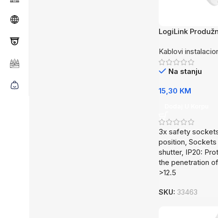
LogiLink Produžn
utičnice 1.5m L
Kablovi instalacio
Na stanju
15,30
KM
Dodaj U Korpu
3x safety sockets
position, Sockets
shutter, IP20: Pro
the penetration of
>12.5
SKU:
33463