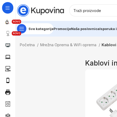
NOVO
Sve kategorije
Promocije
Naša poslovnica
Isporuka i
NOVO
Početna
Mrežna Oprema & WiFi oprema
Kablovi 
Kablovi i