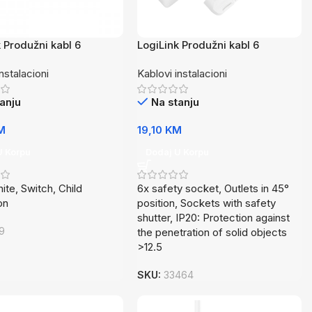
 Produžni kabl 6
LogiLink Produžni kabl 6
a 1.5m LPS202
utičnica 1.5m LPS238
nstalacioni
Kablovi instalacioni
anju
Na stanju
M
19,10
KM
U Korpu
Dodaj U Korpu
ite, Switch, Child
6x safety socket, Outlets in 45°
on
position, Sockets with safety
shutter, IP20: Protection against
19
the penetration of solid objects
>12.5
SKU:
33464