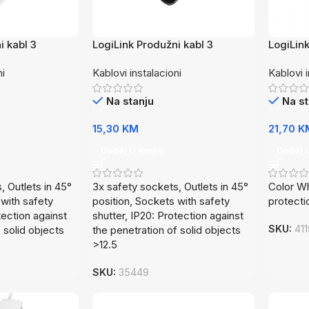
i kabl 3
LogiLink Produžni kabl 3
LogiLink
PS205
utičnice 1.5m LPS205B
utičnic
ni
Kablovi instalacioni
Kablovi i
Na stanju
Na st
15,30
KM
21,70
K
Dodaj U Korpu
Dodaj 
, Outlets in 45°
3x safety sockets, Outlets in 45°
Color Wh
 with safety
position, Sockets with safety
protecti
tection against
shutter, IP20: Protection against
SKU:
41
 solid objects
the penetration of solid objects
>12.5
SKU:
35449