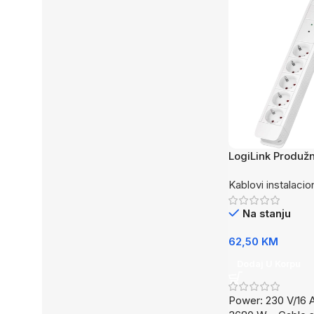
LogiLink Produžn
daljinskim sa 5 u
Kablovi instalacio
LPS402
Na stanju
62,50
KM
Dodaj U Korpu
Power: 230 V/16 A