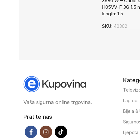
3680 W – Cable sp
H05VV-F 3G 1.5 
length: 1.5
SKU:
40302
Katego
Televizo
Laptopi
Vaša sigurna online trgovina.
Bijela 
Pratite nas
Sigurno
Ljepota