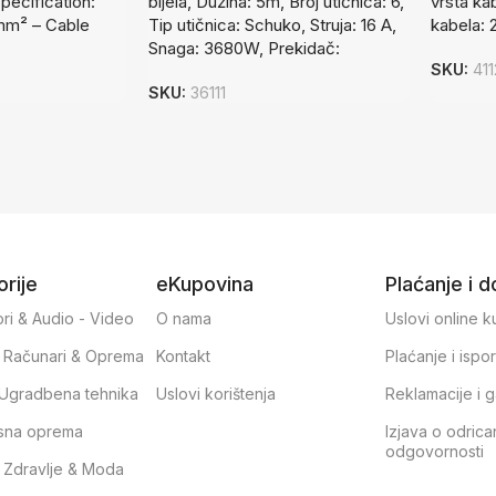
ecification:
bijela, Dužina: 5m, Broj utičnica: 6,
vrsta ka
mm² – Cable
Tip utičnica: Schuko, Struja: 16 A,
kabela: 
Snaga: 3680W, Prekidač:
SKU:
41
SKU:
36111
rije
eKupovina
Plaćanje i 
ri & Audio - Video
O nama
Uslovi online 
, Računari & Oprema
Kontakt
Plaćanje i ispo
& Ugradbena tehnika
Uslovi korištenja
Reklamacije i g
sna oprema
Izjava o odrica
odgovornosti
, Zdravlje & Moda