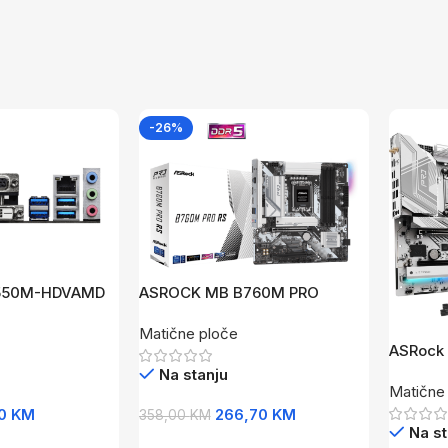
-26%
550M-HDVAMD
ASROCK MB B760M PRO
DR4VGA,DVI,HD
RSIntel B760, LGA1700,
Matične ploče
 ATX
4xDDR53xM.2, 4xSATA, RAID,
ASRock
HDMI, DP, mATX
WiFi
Na stanju
Matične
50
KM
266,70
KM
358,00
KM
Na st
Dodaj U Korpu