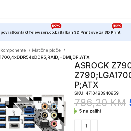
NOVO
NOVO
 povrat
Kontakt
Televizori.co.ba
Balkan 3D Print sve za 3D Print
e komponente
Matične ploče
A1700;4xDDR54xDDR5;RAID;HDMI,DP;ATX
ASROCK Z790 
Z790;LGA170
P;ATX
SKU:
4710483940859
786,20
KM
5 na zalihi