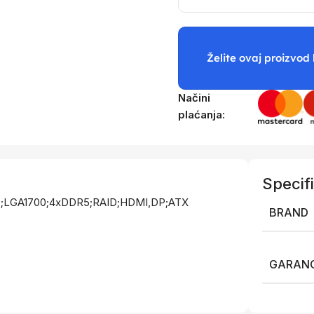
Želite ovaj proizvod 
Načini
plaćanja:
Specifi
0;LGA1700;4xDDR5;RAID;HDMI,DP;ATX
BRAND
GARANC