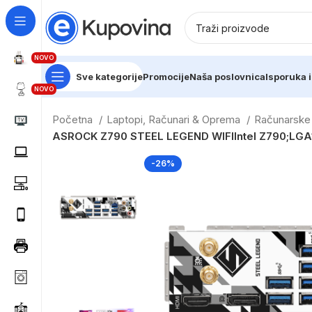
NOVO
Sve kategorije
Promocije
Naša poslovnica
Isporuka i
NOVO
Početna
Laptopi, Računari & Oprema
Računarsk
ASROCK Z790 STEEL LEGEND WIFIIntel Z790;LG
-26%