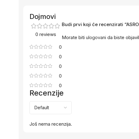
Dojmovi
Budi prvi koji će recenzirati “
0 reviews
Morate biti
ulogovani
da biste objavil
0
0
0
0
0
Recenzije
Još nema recenzija.