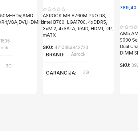
789,40
550M-HDV;AMD
ASROCK MB B760M PRO RS,
Dodaj 
R4;VGA,DVI,HDMI,1xM.2;micro
Intel B760, LGA1700, 4xDDR5,
3xM.2, 4xSATA, RAID, HDMI, DP,
AM5 AMD
mATX
9000 Se
1635
Dual Ch
SKU:
4710483942723
rock
DIMM Sl
BRAND
Asrock
SKU:
39
3G
GARANCIJA
3G