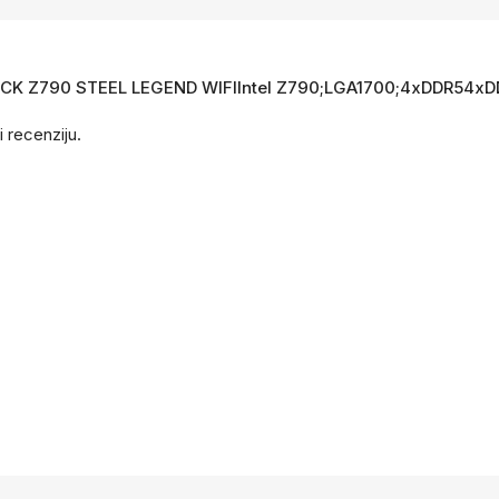
ASROCK Z790 STEEL LEGEND WIFIIntel Z790;LGA1700;4xDDR54x
i recenziju.