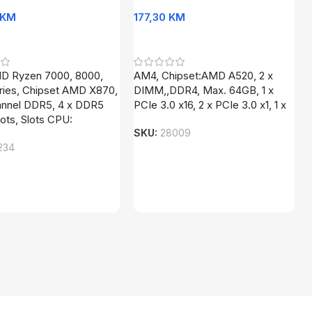
KM
177,30
KM
U Korpu
Dodaj U Korpu
 Ryzen 7000, 8000,
AM4, Chipset:AMD A520, 2 x
ries, Chipset AMD X870,
DIMM,,DDR4, Max. 64GB, 1 x
annel DDR5, 4 x DDR5
PCIe 3.0 x16, 2 x PCIe 3.0 x1, 1 x
ots, Slots CPU:
SKU:
28009
234