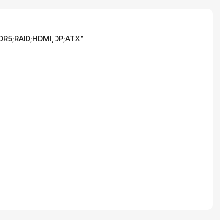
DDR5;RAID;HDMI,DP;ATX”