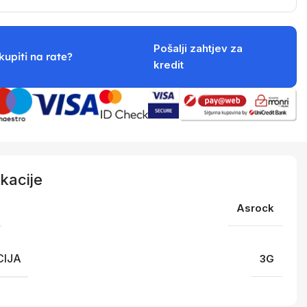
Pošalji zahtjev za
kupiti na rate?
kredit
kacije
Asrock
IJA
3G