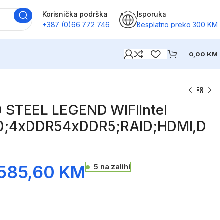
Korisnička podrška
Isporuka
+387 (0)66 772 746
Besplatno preko 300 KM
0,00
KM
STEEL LEGEND WIFIIntel
0;4xDDR54xDDR5;RAID;HDMI,D
585,60
KM
5 na zalihi