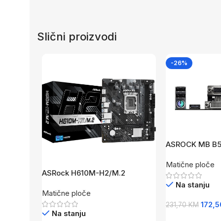
Slični proizvodi
-26%
ASROCK MB B
B550;AM4;2xD
Matične ploče
MI,1xM.2;micro
ASRock H610M-H2/M.2
Na stanju
Matične ploče
172,
231,70
KM
Na stanju
Dodaj U Korpu