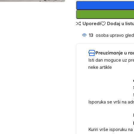
Uporedi
Dodaj u listu
13
osoba upravo gled
Preuzimanje u ra
Isti dan moguce uz pr
neke artikle
Isporuka se vrši na a
Kuriri vrše isporuku n