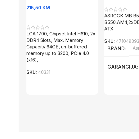
215,50
KM
ASROCK MB B
Dodaj U Korpu
B550;AM4;2xDD
ATX
LGA 1700, Chipset Intel H610, 2x
DDR4 Slots, Max. Memory
SKU:
471048393
Capacity 64GB, un-buffered
BRAND
As
memory up to 3200, PCIe 4.0
(x16),
GARANCIJA
SKU:
40331