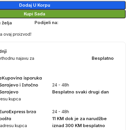
Dodaj U Korpu
Kupi Sada
Podijeli na:
 želja
a ovaj proizvod!
dnji
ethodnu najavu za
Besplatno
eKupovina isporuka
Sarajevo i Istočno
24 - 48h
Sarajevo
Besplatno svaki drugi dan
dresu kupca
EuroExpress brza
24 - 48h
pošta
11 KM dok je za narudžbe
a adresu kupca
iznad 300 KM besplatno