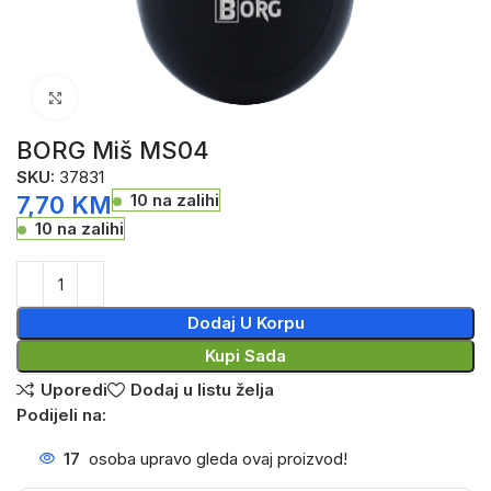
Click to enlarge
BORG Miš MS04
SKU:
37831
10 na zalihi
7,70
KM
10 na zalihi
Dodaj U Korpu
Kupi Sada
Uporedi
Dodaj u listu želja
Podijeli na:
17
osoba upravo gleda ovaj proizvod!