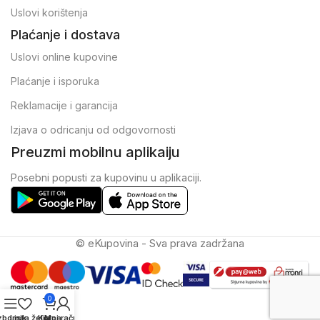
Uslovi korištenja
Plaćanje i dostava
Uslovi online kupovine
Plaćanje i isporuka
Reklamacije i garancija
Izjava o odricanju od odgovornosti
Preuzmi mobilnu aplikaiju
Posebni popusti za kupovinu u aplikaciji.
© eKupovina - Sva prava zadržana
0
zbornik
Lista želja
Korpa
Moj račun