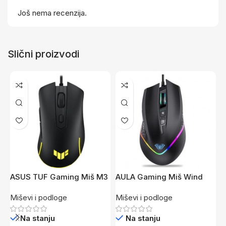
Još nema recenzija.
Slični proizvodi
ASUS TUF Gaming Miš M3
AULA Gaming Miš Wind
B
Gen II
F805 RGB
E
Miševi i podloge
Miševi i podloge
M
Na stanju
Na stanju