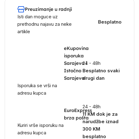
Preuzimanje u radnji
Isti dan moguce uz
Besplatno
prethodnu najavu za neke
artikle
eKupovina
isporuka
Sarajevo i
24 - 48h
Istočno
Besplatno svaki
Sarajevo
drugi dan
Isporuka se vrši na
adresu kupca
24 - 48h
EuroExpress
11 KM dok je za
brza pošta
narudžbe iznad
Kuriri vrše isporuku na
300 KM
adresu kupca
besplatno