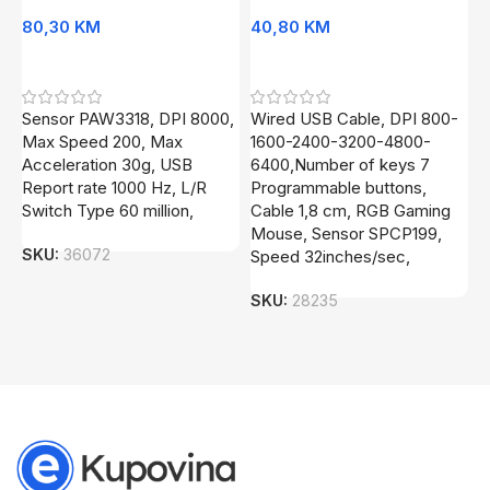
80,30
KM
40,80
KM
8
Dodaj U Korpu
Dodaj U Korpu
Sensor PAW3318, DPI 8000,
Wired USB Cable, DPI 800-
D
Max Speed 200, Max
1600-2400-3200-4800-
S
Acceleration 30g, USB
6400,Number of keys 7
Report rate 1000 Hz, L/R
Programmable buttons,
Switch Type 60 million,
Cable 1,8 cm, RGB Gaming
Mouse, Sensor SPCP199,
SKU:
36072
Speed 32inches/sec,
SKU:
28235