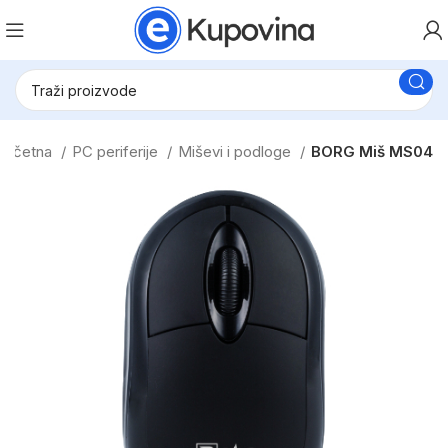
Početna
PC periferije
Miševi i podloge
BORG Miš MS04