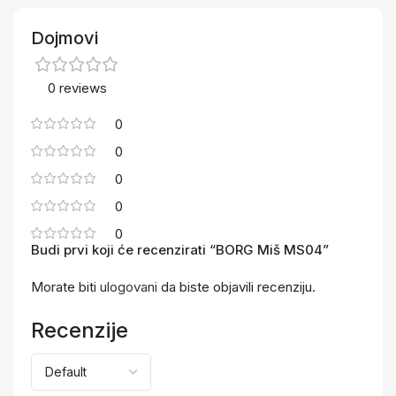
Dojmovi
0 reviews
0
0
0
0
0
Budi prvi koji će recenzirati “BORG Miš MS04”
Morate biti
ulogovani
da biste objavili recenziju.
Recenzije