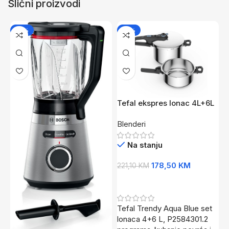
Slični proizvodi
-12%
-19%
Tefal ekspres lonac 4L+6L
T
Blenderi
B
Na stanju
178,50
KM
221,10
KM
1
Dodaj U Korpu
Tefal Trendy Aqua Blue set
H
lonaca 4+6 L, P2584301.2
b