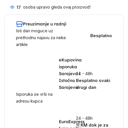
17
osoba upravo gleda ovaj proizvod!
Preuzimanje u radnji
Isti dan moguce uz
Besplatno
prethodnu najavu za neke
artikle
eKupovina
isporuka
Sarajevo i
24 - 48h
Istočno
Besplatno svaki
Sarajevo
drugi dan
Isporuka se vrši na
adresu kupca
24 - 48h
EuroExpress
11 KM dok je za