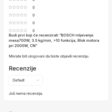
0
0
0
0
Budi prvi koji će recenzirati “BOSCH mljevenje
mesa700W, 3.5 kg/min, >10 funkcija, Blok motora
pri 2000W, CN”
Morate biti
ulogovani
da biste objavili recenziju.
Recenzije
Još nema recenzija.