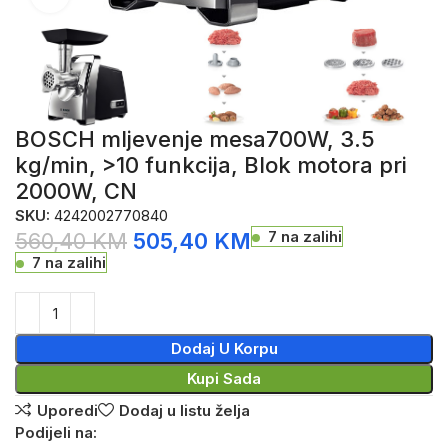
BOSCH mljevenje mesa700W, 3.5
kg/min, >10 funkcija, Blok motora pri
2000W, CN
SKU:
4242002770840
7 na zalihi
560,40
KM
505,40
KM
7 na zalihi
Dodaj U Korpu
Kupi Sada
Uporedi
Dodaj u listu želja
Podijeli na: