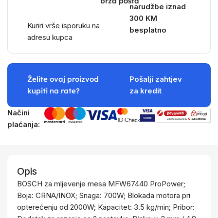
brza pošta
narudžbe iznad
300 KM
Kuriri vrše isporuku na
besplatno
adresu kupca
Želite ovaj proizvod
Pošalji zahtjev
kupiti na rate?
za kredit
Načini
plaćanja:
Opis
BOSCH za mljevenje mesa MFW67440 ProPower;
Boja: CRNA/INOX; Snaga: 700W; Blokada motora pri
opterećenju od 2000W; Kapacitet: 3.5 kg/min; Pribor: