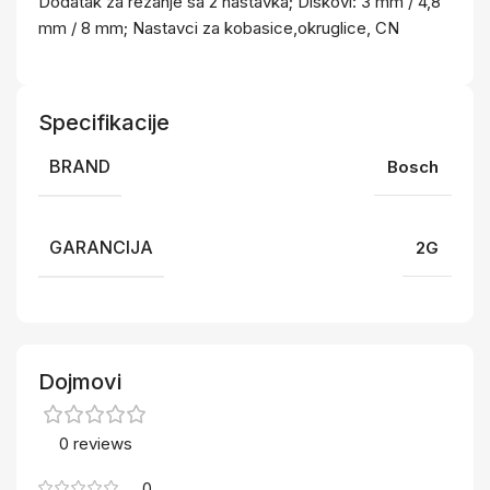
Dodatak za rezanje sa 2 nastavka; Diskovi: 3 mm / 4,8
mm / 8 mm; Nastavci za kobasice,okruglice, CN
Specifikacije
BRAND
Bosch
GARANCIJA
2G
Dojmovi
0 reviews
0