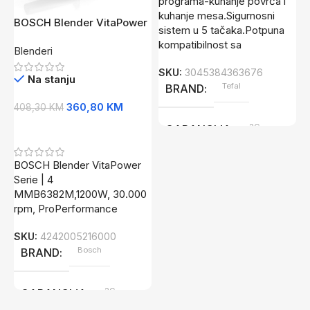
programa-kuhanje povrća i
S
kuhanje mesa.Sigurnosni
BOSCH Blender VitaPower
sistem u 5 tačaka.Potpuna
Serie | 4, 1200W, 30.000
kompatibilnost sa
Blenderi
rpm ProPerformance
SKU:
3045384363676
Na stanju
Tefal
BRAND
360,80
KM
408,30
KM
2G
GARANCIJA
Dodaj U Korpu
BOSCH Blender VitaPower
Serie | 4
MMB6382M,1200W, 30.000
rpm, ProPerformance
SKU:
4242005216000
Bosch
BRAND
2G
GARANCIJA