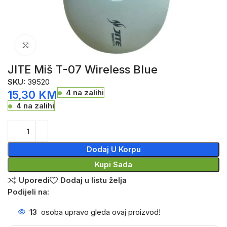
Click to enlarge
JITE Miš T-07 Wireless Blue
SKU:
39520
4 na zalihi
15,30
KM
4 na zalihi
Dodaj U Korpu
Kupi Sada
Uporedi
Dodaj u listu želja
Podijeli na:
13
osoba upravo gleda ovaj proizvod!