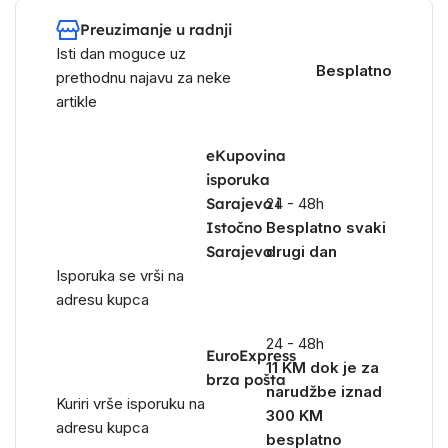
Preuzimanje u radnji
Isti dan moguce uz
Besplatno
prethodnu najavu za neke
artikle
eKupovina
isporuka
Sarajevo i
24 - 48h
Istočno
Besplatno svaki
Sarajevo
drugi dan
Isporuka se vrši na
adresu kupca
24 - 48h
EuroExpress
11 KM dok je za
brza pošta
narudžbe iznad
Kuriri vrše isporuku na
300 KM
adresu kupca
besplatno