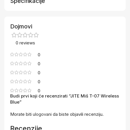
Specifikacije
Dojmovi
0 reviews
0
0
0
0
0
Budi prvi koji će recenzirati “JITE Miš T-07 Wireless
Blue”
Morate biti
ulogovani
da biste objavili recenziju.
Recenzije