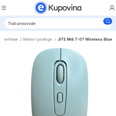
 periferije
Miševi i podloge
JITE Miš T-07 Wireless Blue