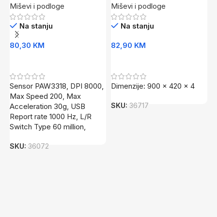
Miševi i podloge
Miševi i podloge
M
Na stanju
Na stanju
80,30
KM
82,90
KM
1
Dodaj U Korpu
Dodaj U Korpu
Sensor PAW3318, DPI 8000,
Dimenzije: 900 x 420 x 4
•
Max Speed 200, Max
V
SKU:
36717
Acceleration 30g, USB
B
Report rate 1000 Hz, L/R
A
Switch Type 60 million,
1
7
SKU:
36072
S