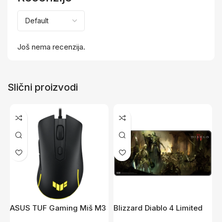
Još nema recenzija.
Slični proizvodi
ASUS TUF Gaming Miš M3
Blizzard Diablo 4 Limited
H
Gen II
Edition Podloga za Miš XL
G