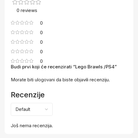
0 reviews
0
0
0
0
0
Budi prvi koji će recenzirati “Lego Brawls /PS4”
Morate biti
ulogovani
da biste objavili recenziju.
Recenzije
Još nema recenzija.