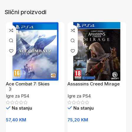
Slični proizvodi
Ace Combat 7: Skies
Assassins Creed Mirage
C
Unknown /PS4
/PS4
/
Igre za PS4
Igre za PS4
I
Na stanju
Na stanju
57,40
KM
75,20
KM
7
Dodaj U Korpu
Dodaj U Korpu