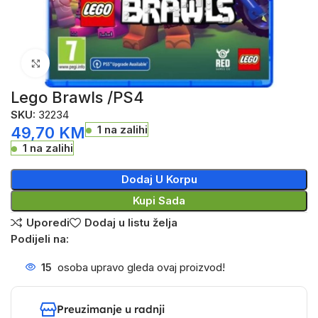
Click to enlarge
Lego Brawls /PS4
SKU:
32234
1 na zalihi
49,70
KM
1 na zalihi
Dodaj U Korpu
Kupi Sada
Uporedi
Dodaj u listu želja
Podijeli na:
15
osoba upravo gleda ovaj proizvod!
Preuzimanje u radnji