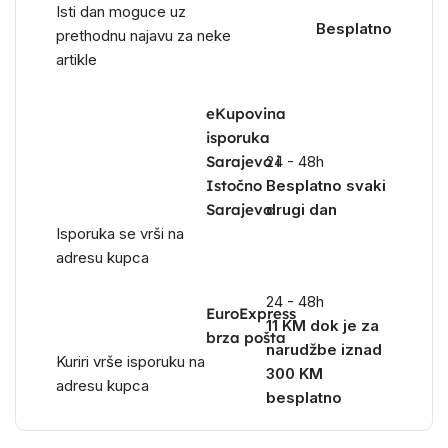
Isti dan moguce uz
Besplatno
prethodnu najavu za neke
artikle
eKupovina
isporuka
Sarajevo i
24 - 48h
Istočno
Besplatno svaki
Sarajevo
drugi dan
Isporuka se vrši na
adresu kupca
24 - 48h
EuroExpress
11 KM dok je za
brza pošta
narudžbe iznad
Kuriri vrše isporuku na
300 KM
adresu kupca
besplatno