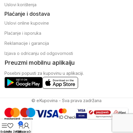
Uslovi korištenja
Plaćanje i dostava
Uslovi online kupovine
Plaćanje i isporuka
Reklamacije i garancija
Izjava o odricanju od odgovornosti
Preuzmi mobilnu aplikaiju
Posebni popusti za kupovinu u aplikaciji.
© eKupovina - Sva prava zadržana
0
zbornik
Lista želja
Korpa
Moj račun