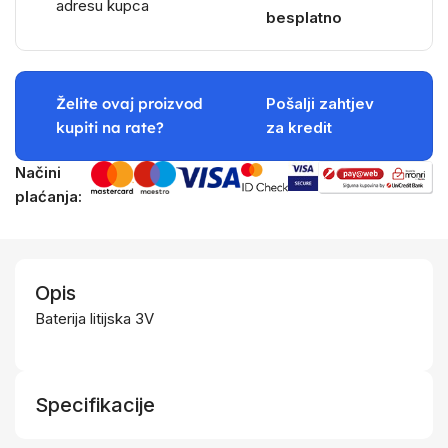
adresu kupca
besplatno
Želite ovaj proizvod
Pošalji zahtjev
kupiti na rate?
za kredit
Načini
plaćanja:
Opis
Baterija litijska 3V
Specifikacije