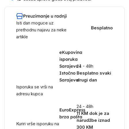
Preuzimanje u radnji
Isti dan moguce uz
Besplatno
prethodnu najavu za neke
artikle
eKupovina
isporuka
Sarajevo i
24 - 48h
Istočno
Besplatno svaki
Sarajevo
drugi dan
Isporuka se vrši na
adresu kupca
24 - 48h
EuroExpress
11 KM dok je za
brza pošta
narudžbe iznad
Kuriri vrše isporuku na
300 KM