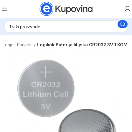
Baterije i Punjači
Logilink Baterija litijska CR2032 3V 1 KOM