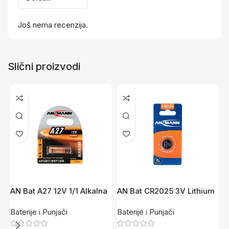
Još nema recenzija.
Slični proizvodi
AN Bat A27 12V 1/1 Alkalna
AN Bat CR2025 3V Lithium
A
Baterije i Punjači
Baterije i Punjači
B