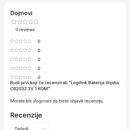
Dojmovi
0 reviews
0
0
0
0
0
Budi prvi koji će recenzirati “Logilink Baterija litijska
CR2032 3V 1 KOM”
Morate biti
ulogovani
da biste objavili recenziju.
Recenzije