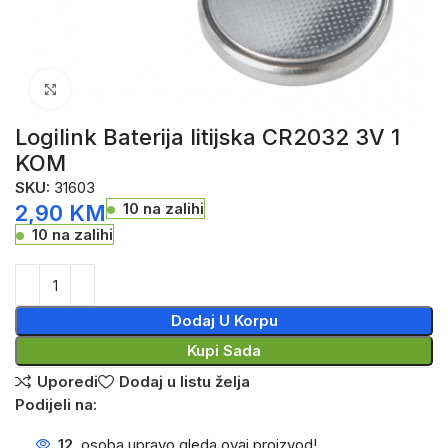
Click to enlarge
Logilink Baterija litijska CR2032 3V 1
KOM
SKU:
31603
10 na zalihi
2,90
KM
10 na zalihi
Dodaj U Korpu
Kupi Sada
Uporedi
Dodaj u listu želja
Podijeli na:
12
osoba upravo gleda ovaj proizvod!