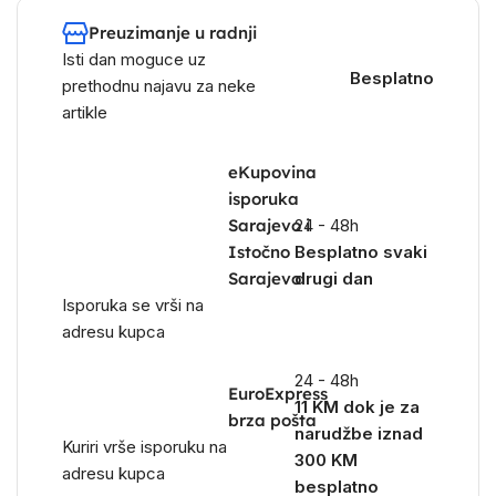
Preuzimanje u radnji
Isti dan moguce uz
Besplatno
prethodnu najavu za neke
artikle
eKupovina
isporuka
Sarajevo i
24 - 48h
Istočno
Besplatno svaki
Sarajevo
drugi dan
Isporuka se vrši na
adresu kupca
24 - 48h
EuroExpress
11 KM dok je za
brza pošta
narudžbe iznad
Kuriri vrše isporuku na
300 KM
adresu kupca
besplatno