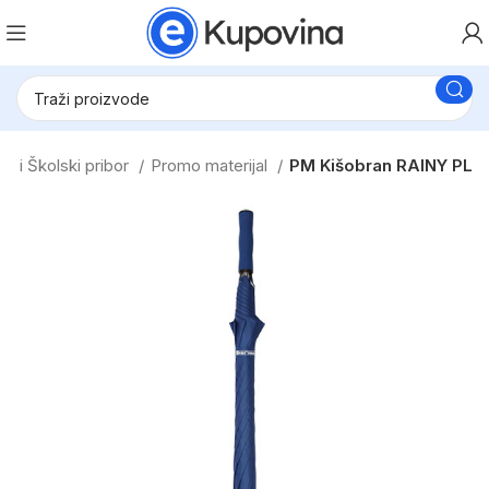
ki i Školski pribor
Promo materijal
PM Kišobran RAINY PL