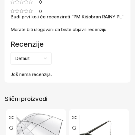
0
0
Budi prvi koji će recenzirati “PM Kišobran RAINY PL”
Morate biti
ulogovani
da biste objavili recenziju.
Recenzije
Još nema recenzija.
Slični proizvodi