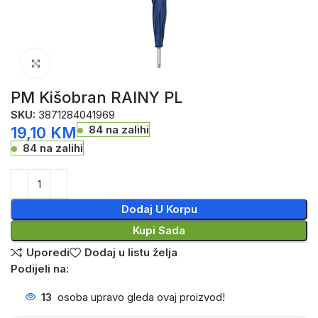
Click to enlarge
PM Kišobran RAINY PL
SKU:
3871284041969
84 na zalihi
19,10
KM
84 na zalihi
Dodaj U Korpu
Kupi Sada
Uporedi
Dodaj u listu želja
Podijeli na:
13
osoba upravo gleda ovaj proizvod!