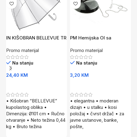
IN KIŠOBRAN BELLEVUE TR
PM Hemijska Ol sa
P
držačem Desk
d
Promo materijal
Promo materijal
P
Na stanju
Na stanju
24,40
KM
3,20
KM
5
Dodaj U Korpu
Dodaj U Korpu
• Kišobran “BELLEVUE”
• elegantna • moderan
•
kupolastog oblika •
dizajn • u stalku • kosi
d
Dimenzija: Ø101 cm • Ručno
položaj • čvrst držač • za
p
otvaranje • Neto težina 0,44
javne ustanove, banke,
z
kg • Bruto težina
pošte,
p