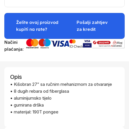
Želite ovaj proizvod
Pošalji zahtjev
kupiti na rate?
za kredit
Načini
plaćanja:
Opis
• Kišobran 27” sa ručnim mehanizmom za otvaranje
• 8 dugih rebara od fiberglasa
• aluminijumsko tijelo
• gumirana drška
• materijal: 190T pongee