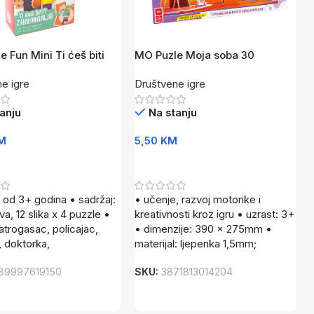
 Fun Mini Ti ćeš biti
MO Puzle Moja soba 30
dijelova
e igre
Društvene igre
anju
Na stanju
M
5,50
KM
U Korpu
Dodaj U Korpu
: od 3+ godina • sadržaj:
• učenje, razvoj motorike i
va, 12 slika x 4 puzzle •
kreativnosti kroz igru • uzrast: 3+
vatrogasac, policajac,
• dimenzije: 390 x 275mm •
, doktorka,
materijal: ljepenka 1,5mm;
89997619150
SKU:
3871813014204