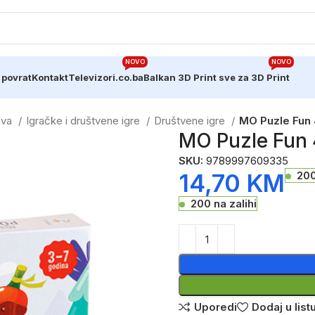
NOVO
NOVO
 povrat
Kontakt
Televizori.co.ba
Balkan 3D Print sve za 3D Print
ava
Igračke i društvene igre
Društvene igre
MO Puzle Fun 
MO Puzle Fun 
SKU:
9789997609335
14,70
KM
200
200 na zalihi
Uporedi
Dodaj u listu