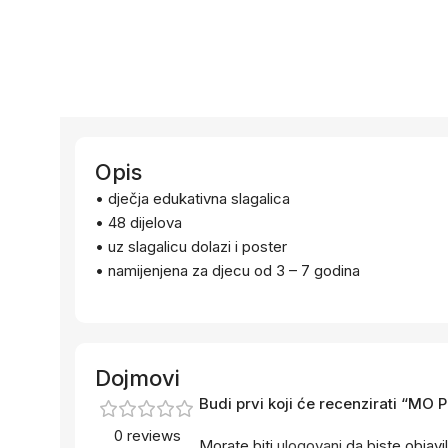
Opis
• dječja edukativna slagalica
• 48 dijelova
• uz slagalicu dolazi i poster
• namijenjena za djecu od 3 – 7 godina
Dojmovi
Budi prvi koji će recenzirati “MO 
0 reviews
Morate biti
ulogovani
da biste objavil