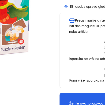
18
osoba upravo gled
Preuzimanje u ra
Isti dan moguce uz pr
neke artikle
Isporuka se vrši na a
Kuriri vrše isporuku n
Želite ovaj proizvod 