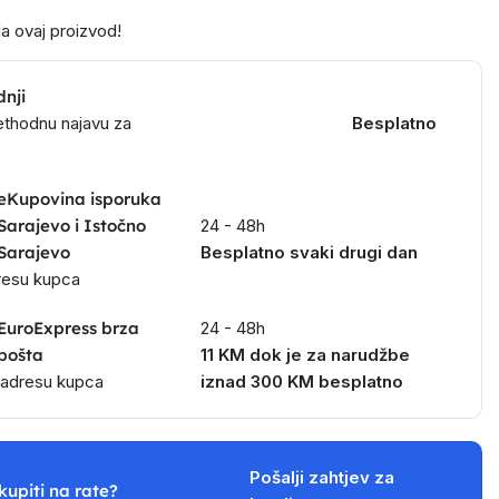
a ovaj proizvod!
dnji
ethodnu najavu za
Besplatno
eKupovina isporuka
Sarajevo i Istočno
24 - 48h
Sarajevo
Besplatno svaki drugi dan
dresu kupca
EuroExpress brza
24 - 48h
pošta
11 KM dok je za narudžbe
a adresu kupca
iznad 300 KM besplatno
Pošalji zahtjev za
kupiti na rate?