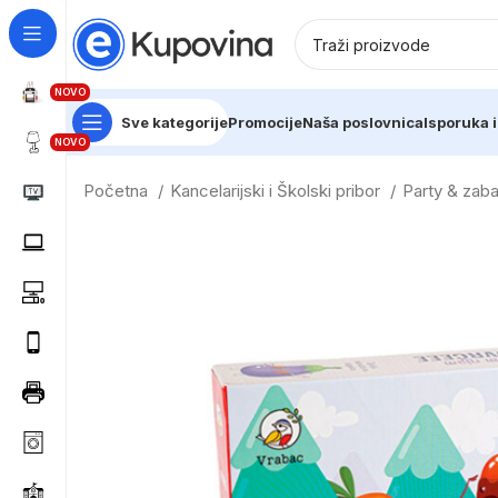
NOVO
Sve kategorije
Promocije
Naša poslovnica
Isporuka i
NOVO
Početna
Kancelarijski i Školski pribor
Party & zab