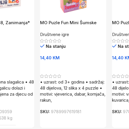
8, Zanimanja*
MO Puzle Fun Mini Šumske
MO Puzle
životin
Društvene igre
Društven
Na stanju
Na st
14,40
KM
14,40
K
Dodaj U Korpu
Dodaj 
vna slagalica • 48
• uzrast: od 3+ godina • sadržaj:
• uzrast
alicu dolazi i
48 dijelova, 12 slika x 4 puzzle •
48 dijelo
njena za djecu od
motivi: vjeverica, dabar, kornjača,
motivi: 
rakun,
kuvarica
09359
SKU:
9789997619181
SKU:
97
538 kg