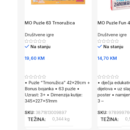
MO Puzle 63 Trnoružica
MO Puzle Fun 4
42x29cm
Društvene igre
Društvene igre
Na stanju
Na stanju
19,60
KM
14,70
KM
Dodaj U Korpu
Dodaj U Korpu
• Puzle “Trnoružica” 42x29cm +
• dječja edukati
Bonus bojanka • 63 puzle •
dijelova • uz slag
Uzrast: 3+ • Dimenzija kutije:
poster • namije
345x227x51mm
3 –
SKU:
3871813009897
SKU:
97899976
TEŽINA
0,344 kg
TEŽINA
0,