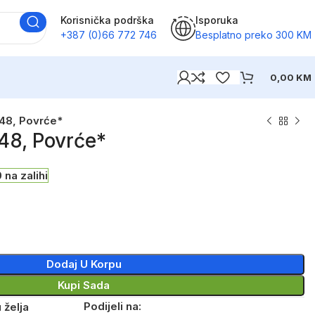
Korisnička podrška
Isporuka
+387 (0)66 772 746
Besplatno preko 300 KM
0,00
KM
48, Povrće*
48, Povrće*
 na zalihi
Dodaj U Korpu
Kupi Sada
Podijeli na:
 želja