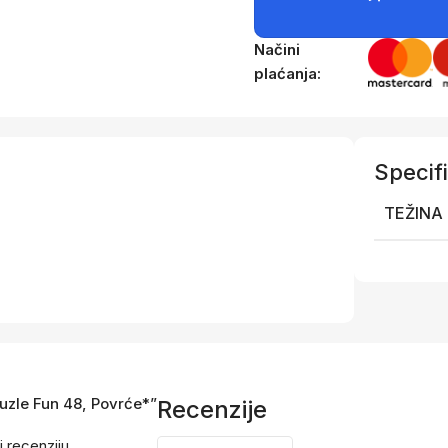
Načini
plaćanja:
Specifi
TEŽINA
Puzle Fun 48, Povrće*”
Recenzije
i recenziju.