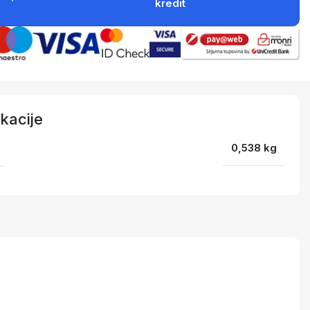
kredit
kacije
0,538 kg