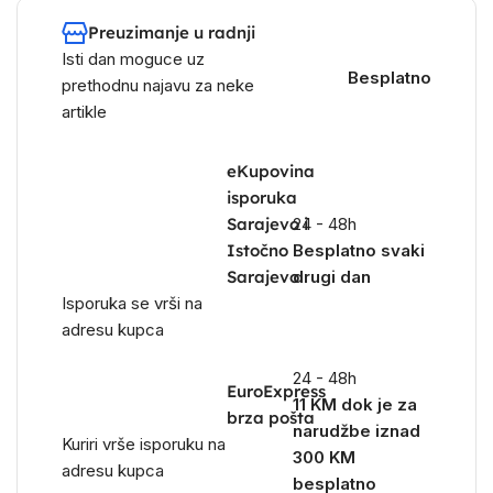
Preuzimanje u radnji
Isti dan moguce uz
Besplatno
prethodnu najavu za neke
artikle
eKupovina
isporuka
Sarajevo i
24 - 48h
Istočno
Besplatno svaki
Sarajevo
drugi dan
Isporuka se vrši na
adresu kupca
24 - 48h
EuroExpress
11 KM dok je za
brza pošta
narudžbe iznad
Kuriri vrše isporuku na
300 KM
adresu kupca
besplatno