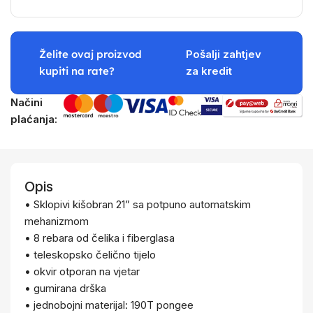
Želite ovaj proizvod
Pošalji zahtjev
kupiti na rate?
za kredit
Načini
plaćanja:
Opis
• Sklopivi kišobran 21” sa potpuno automatskim
mehanizmom
• 8 rebara od čelika i fiberglasa
• teleskopsko čelično tijelo
• okvir otporan na vjetar
• gumirana drška
• jednobojni materijal: 190T pongee