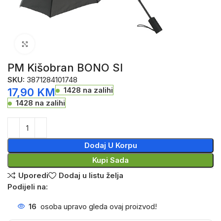
Click to enlarge
PM Kišobran BONO SI
SKU:
3871284101748
1428 na zalihi
17,90
KM
1428 na zalihi
Dodaj U Korpu
Kupi Sada
Uporedi
Dodaj u listu želja
Podijeli na:
16
osoba upravo gleda ovaj proizvod!