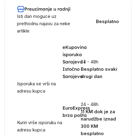
Preuzimanje u radnji
Isti dan moguce uz
Besplatno
prethodnu najavu za neke
artikle
eKupovina
isporuka
Sarajevo i
24 - 48h
Istočno
Besplatno svaki
Sarajevo
drugi dan
Isporuka se vrši na
adresu kupca
24 - 48h
EuroExpress
11 KM dok je za
brza pošta
narudžbe iznad
Kuriri vrše isporuku na
300 KM
adresu kupca
besplatno