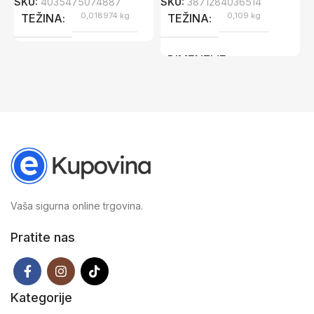
SKU:
4035475074887
SKU:
3871284036514
0,018974 kg
0,109 kg
TEŽINA
TEŽINA
DIMENZIJE
8,5 × 4,5 × 13 cm
Vaša sigurna online trgovina.
Pratite nas
Kategorije