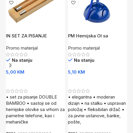
IN SET ZA PISANJE
PM Hemijska Ol sa
P
BAMBOO
držačem FLO PL
M
Promo materijal
Promo materijal
P
Na stanju
Na stanju
5,00
KM
5,10
KM
1
Dodaj U Korpu
Dodaj U Korpu
• set za pisanje DOUBLE
• elegantna • moderan
•
BAMBOO • sastoji se od
dizajn • na stalku • uspravan
e
hemijske olovke sa vrhom za
položaj • fleksibilan držač •
m
pametne telefone, kao i
za javne ustanove, banke,
1
mehaničke
pošte,
S