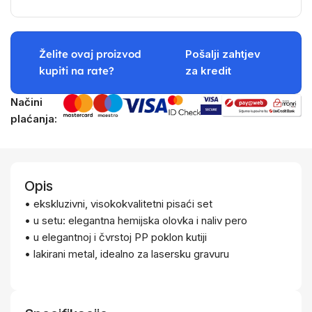
Želite ovaj proizvod
Pošalji zahtjev
kupiti na rate?
za kredit
Načini
plaćanja:
Opis
• ekskluzivni, visokokvalitetni pisaći set
• u setu: elegantna hemijska olovka i naliv pero
• u elegantnoj i čvrstoj PP poklon kutiji
• lakirani metal, idealno za lasersku gravuru