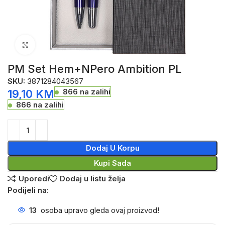
Click to enlarge
PM Set Hem+NPero Ambition PL
SKU:
3871284043567
866 na zalihi
19,10
KM
866 na zalihi
Dodaj U Korpu
Kupi Sada
Uporedi
Dodaj u listu želja
Podijeli na:
13
osoba upravo gleda ovaj proizvod!