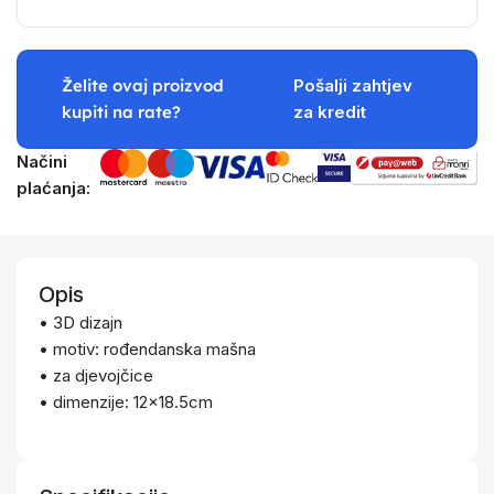
Želite ovaj proizvod
Pošalji zahtjev
kupiti na rate?
za kredit
Načini
plaćanja:
Opis
• 3D dizajn
• motiv: rođendanska mašna
• za djevojčice
• dimenzije: 12×18.5cm