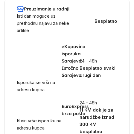
Preuzimanje u radnji
Isti dan moguce uz
Besplatno
prethodnu najavu za neke
artikle
eKupovina
isporuka
Sarajevo i
24 - 48h
Istočno
Besplatno svaki
Sarajevo
drugi dan
Isporuka se vrši na
adresu kupca
24 - 48h
EuroExpress
11 KM dok je za
brza pošta
narudžbe iznad
Kuriri vrše isporuku na
300 KM
adresu kupca
besplatno