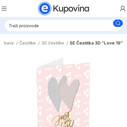
 zabava
Čestitke
3D čestitke
SE Čestitka 3D “Love 19”