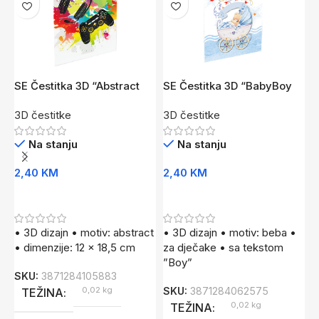
SE Čestitka 3D “Abstract
SE Čestitka 3D “BabyBoy
S
01”
02” PL
P
3D čestitke
3D čestitke
3
Na stanju
Na stanju
2,40
KM
2,40
KM
2
Dodaj U Korpu
Dodaj U Korpu
• 3D dizajn • motiv: abstract
• 3D dizajn • motiv: beba •
•
• dimenzije: 12 x 18,5 cm
za dječake • sa tekstom
r
”Boy”
”
SKU:
3871284105883
z
0,02 kg
SKU:
3871284062575
TEŽINA
1
0,02 kg
TEŽINA