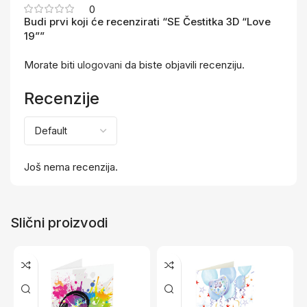
0
Budi prvi koji će recenzirati “SE Čestitka 3D “Love
19””
Morate biti
ulogovani
da biste objavili recenziju.
Recenzije
Još nema recenzija.
Slični proizvodi