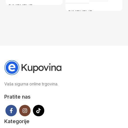
S
DIMENZIJE
DIMENZIJE
12 × 18,5 cm
12 × 18,5 cm
Vaša sigurna online trgovina.
Pratite nas
Kategorije