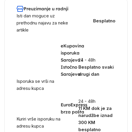
Preuzimanje u radnji
Isti dan moguce uz
Besplatno
prethodnu najavu za neke
artikle
eKupovina
isporuka
Sarajevo i
24 - 48h
Istočno
Besplatno svaki
Sarajevo
drugi dan
Isporuka se vrši na
adresu kupca
24 - 48h
EuroExpress
11 KM dok je za
brza pošta
narudžbe iznad
Kuriri vrše isporuku na
300 KM
adresu kupca
besplatno