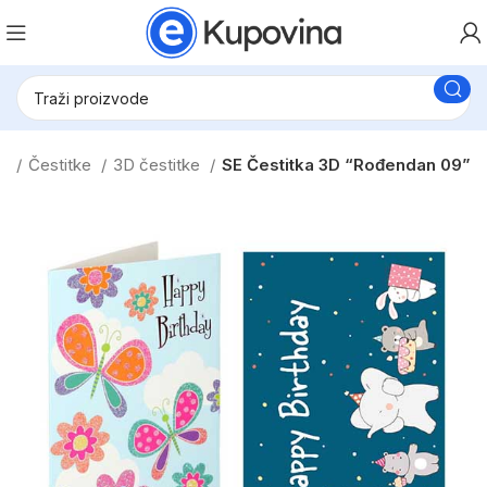
va
Čestitke
3D čestitke
SE Čestitka 3D “Rođendan 09”