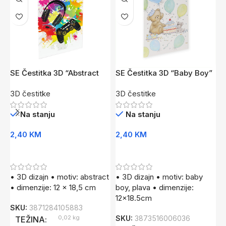
SE Čestitka 3D “Abstract
SE Čestitka 3D “Baby Boy”
S
01”
BL
0
3D čestitke
3D čestitke
3
Na stanju
Na stanju
2,40
KM
2,40
KM
2
Dodaj U Korpu
Dodaj U Korpu
• 3D dizajn • motiv: abstract
• 3D dizajn • motiv: baby
•
• dimenzije: 12 x 18,5 cm
boy, plava • dimenzije:
s
12×18.5cm
SKU:
3871284105883
S
0,02 kg
SKU:
3873516006036
TEŽINA