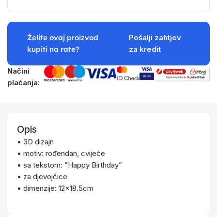
Želite ovaj proizvod
Pošalji zahtjev
kupiti na rate?
za kredit
Načini
plaćanja:
Opis
• 3D dizajn
• motiv: rođendan, cvijeće
• sa tekstom: ”Happy Birthday”
• za djevojčice
• dimenzije: 12×18.5cm