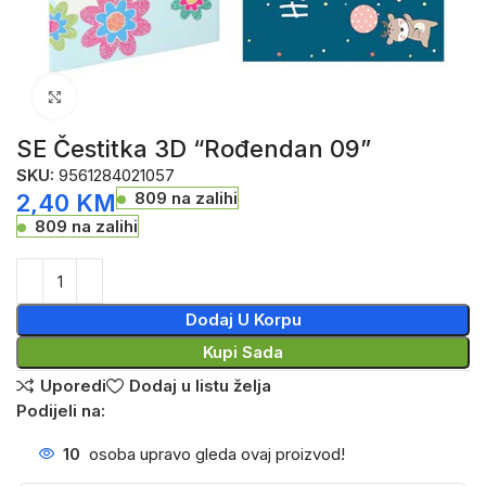
Click to enlarge
SE Čestitka 3D “Rođendan 09”
SKU:
9561284021057
809 na zalihi
2,40
KM
809 na zalihi
Dodaj U Korpu
Kupi Sada
Uporedi
Dodaj u listu želja
Podijeli na:
10
osoba upravo gleda ovaj proizvod!