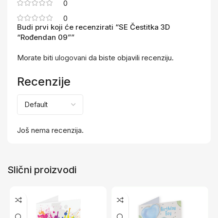
0
0
Budi prvi koji će recenzirati “SE Čestitka 3D
“Rođendan 09””
Morate biti
ulogovani
da biste objavili recenziju.
Recenzije
Još nema recenzija.
Slični proizvodi