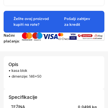
Želite ovaj proizvod
Pošalji zahtjev
kupiti na rate?
za kredit
Načini
plaćanja:
Opis
• kasa blok
• dimenzije: 146×50
Specifikacije
TEŽINA
0,0496 kg