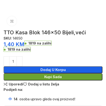
Click to enlarge
TTO Kasa Blok 146×50 Bijeli,veći
SKU:
14650
1819 na zalihi
1,40
KM
1819 na zalihi
Dodaj U Korpu
Kupi Sada
Uporedi
Dodaj u listu želja
Podijeli na:
14
osoba upravo gleda ovaj proizvod!