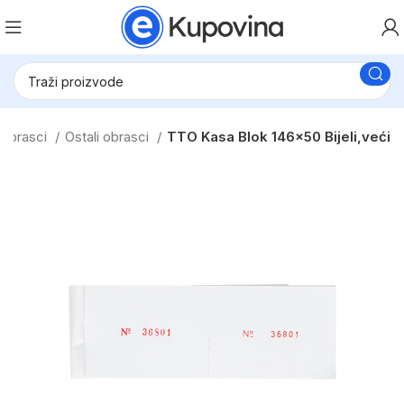
i obrasci
Ostali obrasci
TTO Kasa Blok 146×50 Bijeli,veći