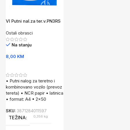
VI Putni nal.za ter.v.PN3RS
ncr
Ostali obrasci
Na stanju
8,00
KM
Dodaj U Korpu
• Putni nalog za teretno i
kombinovano vozilo (prevoz
tereta) • NCR papir • latinica
• format: A4 • 2×50
SKU:
3871284011597
0,356 kg
TEŽINA