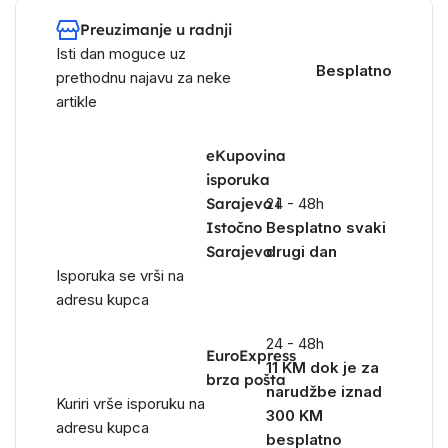
Preuzimanje u radnji
Isti dan moguce uz
Besplatno
prethodnu najavu za neke
artikle
eKupovina
isporuka
Sarajevo i
24 - 48h
Istočno
Besplatno svaki
Sarajevo
drugi dan
Isporuka se vrši na
adresu kupca
24 - 48h
EuroExpress
11 KM dok je za
brza pošta
narudžbe iznad
Kuriri vrše isporuku na
300 KM
adresu kupca
besplatno