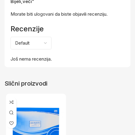
Bijeli,veći”
Morate biti
ulogovani
da biste objavili recenziju.
Recenzije
Još nema recenzija.
Slični proizvodi