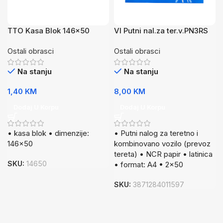
TTO Kasa Blok 146×50
VI Putni nal.za ter.v.PN3RS
Bijeli,veći
ncr
Ostali obrasci
Ostali obrasci
Na stanju
Na stanju
1,40
KM
8,00
KM
Dodaj U Korpu
Dodaj U Korpu
• kasa blok • dimenzije:
• Putni nalog za teretno i
146×50
kombinovano vozilo (prevoz
tereta) • NCR papir • latinica
SKU:
14650
• format: A4 • 2×50
SKU:
3871284011597