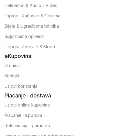
Televizori & Audio - Video
Laptopi, Računari & Oprema
Bijela & Ugradbena tehnika
Sigurnosna oprema
Ljepota, Zdravlje & Moda
eKupovina
O nama
Kontakt
Uslovi korištenja
Plaćanje i dostava
Uslovi online kupovine
Plaćanje i isporuka
Reklamacije i garancija
Izjava o odricanju od odgovornosti