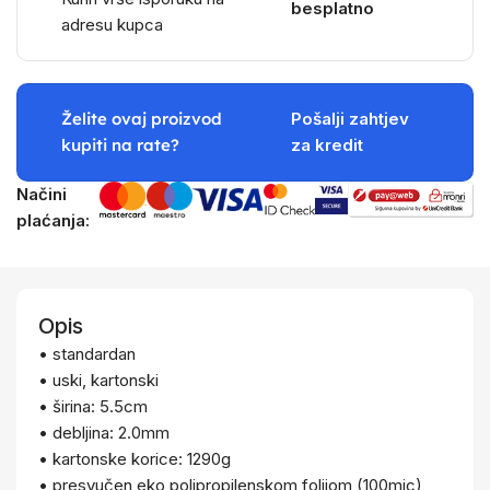
besplatno
adresu kupca
Želite ovaj proizvod
Pošalji zahtjev
kupiti na rate?
za kredit
Načini
plaćanja:
Opis
• standardan
• uski, kartonski
• širina: 5.5cm
• debljina: 2.0mm
• kartonske korice: 1290g
• presvučen eko polipropilenskom folijom (100mic)