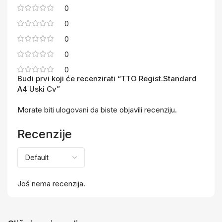
0
0
0
0
0
Budi prvi koji će recenzirati “TTO Regist.Standard
A4 Uski Cv”
Morate biti
ulogovani
da biste objavili recenziju.
Recenzije
Još nema recenzija.