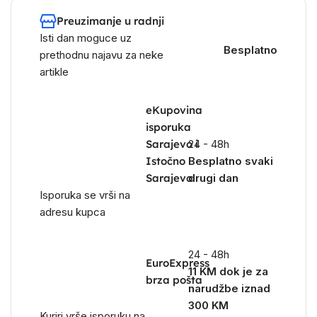
Preuzimanje u radnji
Isti dan moguce uz
Besplatno
prethodnu najavu za neke
artikle
eKupovina
isporuka
Sarajevo i
24 - 48h
Istočno
Besplatno svaki
Sarajevo
drugi dan
Isporuka se vrši na
adresu kupca
24 - 48h
EuroExpress
11 KM dok je za
brza pošta
narudžbe iznad
300 KM
Kuriri vrše isporuku na