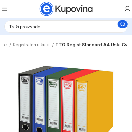
ranje
Registratori u kutiji
TTO Regist.Standard A4 Uski Cv