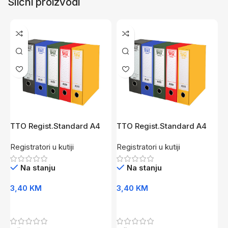
Slični proizvodi
TTO Regist.Standard A4
TTO Regist.Standard A4
T
Šir. Pl
Šir. Ze
U
Registratori u kutiji
Registratori u kutiji
R
Na stanju
Na stanju
3,40
KM
3,40
KM
3
Dodaj U Korpu
Dodaj U Korpu