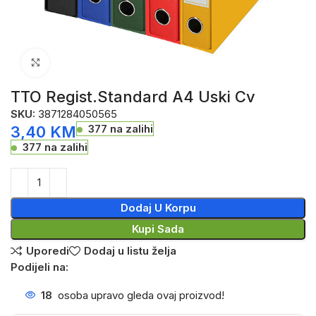
Click to enlarge
TTO Regist.Standard A4 Uski Cv
SKU:
3871284050565
377 na zalihi
3,40
KM
377 na zalihi
Dodaj U Korpu
Kupi Sada
Uporedi
Dodaj u listu želja
Podijeli na:
18
osoba upravo gleda ovaj proizvod!