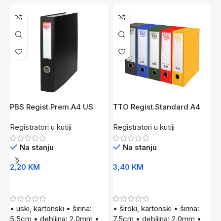
PBS Regist.Prem.A4 US
TTO Regist.Standard A4
T
CR*
Šir. Cr
U
Registratori u kutiji
Registratori u kutiji
R
Na stanju
Na stanju
2,20
KM
3,40
KM
3
Dodaj U Korpu
Dodaj U Korpu
• uski, kartonski • širina:
• široki, kartonski • širina:
•
5.5cm • debljina: 2.0mm •
7.5cm • debljina: 2.0mm •
k