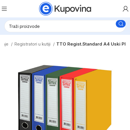
ranje
Registratori u kutiji
TTO Regist.Standard A4 Uski Pl