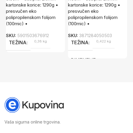
kartonske korice: 1290g •
kartonske korice: 1290g •
d
presvučen eko
presvučen eko
k
polipropilenskom folijom
polipropilenskom folijom
e
(100mic) •
(100mic) •
S
SKU:
5901503676912
SKU:
3871284050503
0,38 kg
0,422 kg
TEŽINA
TEŽINA
DIMENZIJE
28,5 × 7,5 × 31,5 cm
Vaša sigurna online trgovina.