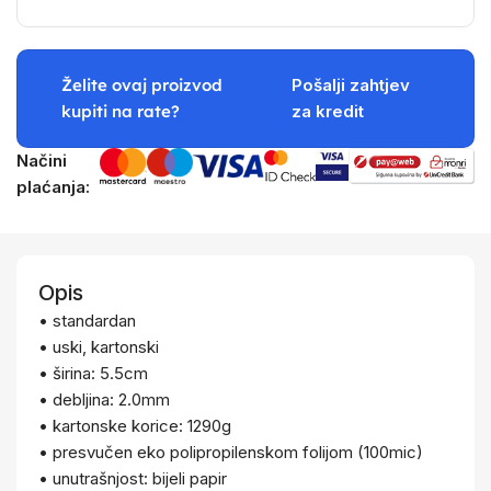
Želite ovaj proizvod
Pošalji zahtjev
kupiti na rate?
za kredit
Načini
plaćanja:
Opis
• standardan
• uski, kartonski
• širina: 5.5cm
• debljina: 2.0mm
• kartonske korice: 1290g
• presvučen eko polipropilenskom folijom (100mic)
• unutrašnjost: bijeli papir