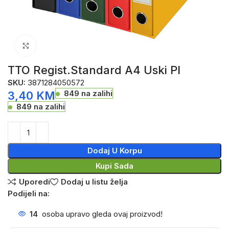
Click to enlarge
TTO Regist.Standard A4 Uski Pl
SKU:
3871284050572
849 na zalihi
3,40
KM
849 na zalihi
Dodaj U Korpu
Kupi Sada
Uporedi
Dodaj u listu želja
Podijeli na:
14
osoba upravo gleda ovaj proizvod!