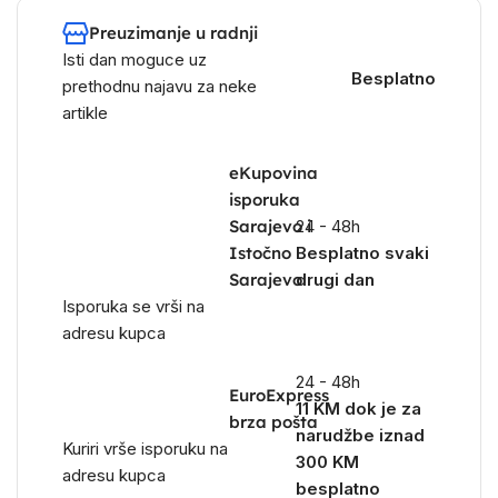
Preuzimanje u radnji
Isti dan moguce uz
Besplatno
prethodnu najavu za neke
artikle
eKupovina
isporuka
Sarajevo i
24 - 48h
Istočno
Besplatno svaki
Sarajevo
drugi dan
Isporuka se vrši na
adresu kupca
24 - 48h
EuroExpress
11 KM dok je za
brza pošta
narudžbe iznad
Kuriri vrše isporuku na
300 KM
adresu kupca
besplatno