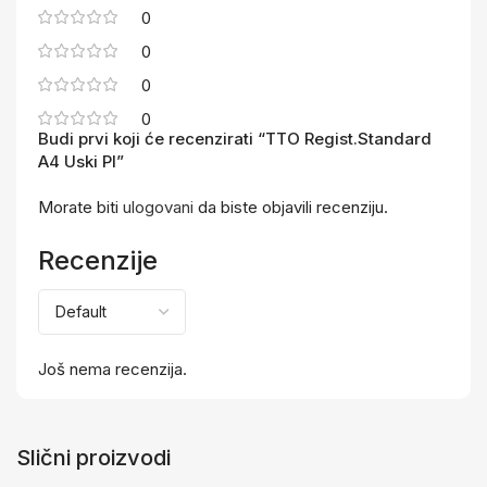
0
0
0
0
Budi prvi koji će recenzirati “TTO Regist.Standard
A4 Uski Pl”
Morate biti
ulogovani
da biste objavili recenziju.
Recenzije
Još nema recenzija.
Slični proizvodi