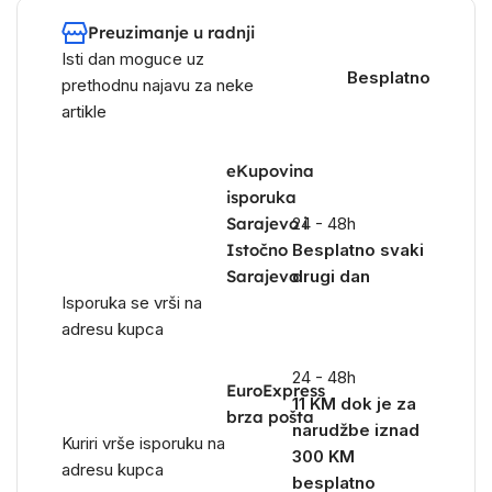
Preuzimanje u radnji
Isti dan moguce uz
Besplatno
prethodnu najavu za neke
artikle
eKupovina
isporuka
Sarajevo i
24 - 48h
Istočno
Besplatno svaki
Sarajevo
drugi dan
Isporuka se vrši na
adresu kupca
24 - 48h
EuroExpress
11 KM dok je za
brza pošta
narudžbe iznad
Kuriri vrše isporuku na
300 KM
adresu kupca
besplatno