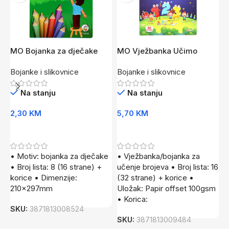
MO Bojanka za dječake
MO Vježbanka Učimo
M
brojeve
Bojanke i slikovnice
Bojanke i slikovnice
B
Na stanju
Na stanju
2,30
KM
5,70
KM
5
Dodaj U Korpu
Dodaj U Korpu
• Motiv: bojanka za dječake
• Vježbanka/bojanka za
•
• Broj lista: 8 (16 strane) +
učenje brojeva • Broj lista: 16
l
korice • Dimenzije:
(32 strane) + korice •
d
210x297mm
Uložak: Papir offset 100gsm
z
• Korica:
m
SKU:
3871813008524
r
SKU:
3871813009484